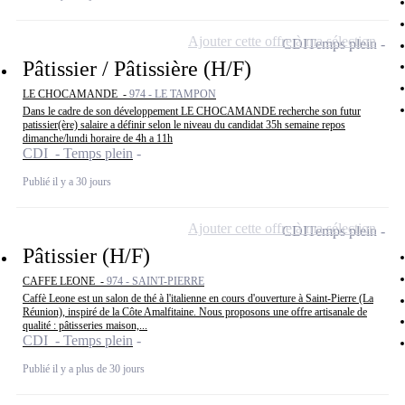
Ajouter cette offre à ma sélection
CDI
Temps plein
Pâtissier / Pâtissière (H/F)
LE CHOCAMANDE -
974 - LE TAMPON
Dans le cadre de son développement LE CHOCAMANDE recherche son futur
patissier(ère) salaire a définir selon le niveau du candidat 35h semaine repos
dimanche/lundi horaire de 4h a 11h
CDI - Temps plein
Publié il y a 30 jours
Ajouter cette offre à ma sélection
CDI
Temps plein
Pâtissier (H/F)
CAFFE LEONE -
974 - SAINT-PIERRE
Caffè Leone est un salon de thé à l'italienne en cours d'ouverture à Saint-Pierre (La
Réunion), inspiré de la Côte Amalfitaine. Nous proposons une offre artisanale de
qualité : pâtisseries maison,...
CDI - Temps plein
Publié il y a plus de 30 jours