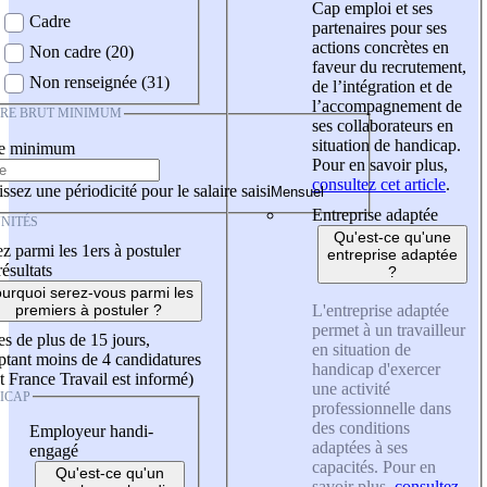
Cap emploi et ses
Cadre
partenaires pour ses
actions concrètes en
Non cadre (20)
faveur du recrutement,
Non renseignée (31)
de l’intégration et de
l’accompagnement de
IRE BRUT MINIMUM
ses collaborateurs en
situation de handicap.
re minimum
Pour en savoir plus,
consultez cet article
.
ssez une périodicité pour le salaire saisi
Entreprise adaptée
NITÉS
Qu'est-ce qu'une
z parmi les 1ers à postuler
entreprise adaptée
résultats
?
urquoi serez-vous parmi les
L'entreprise adaptée
premiers à postuler ?
permet à un travailleur
es de plus de 15 jours,
en situation de
tant moins de 4 candidatures
handicap d'exercer
t France Travail est informé)
une activité
ICAP
professionnelle dans
des conditions
Employeur handi-
adaptées à ses
engagé
capacités. Pour en
Qu'est-ce qu'un
savoir plus,
consultez