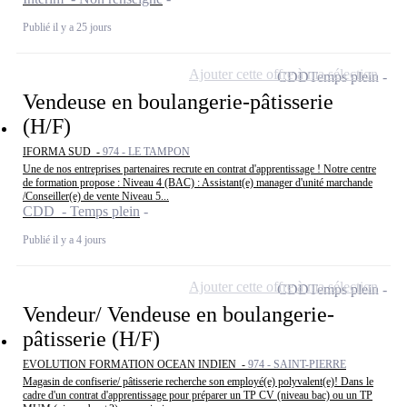
Publié il y a 25 jours
Ajouter cette offre à ma sélection
CDD
Temps plein
Vendeuse en boulangerie-pâtisserie
(H/F)
IFORMA SUD -
974 - LE TAMPON
Une de nos entreprises partenaires recrute en contrat d'apprentissage ! Notre centre
de formation propose : Niveau 4 (BAC) : Assistant(e) manager d'unité marchande
/Conseiller(e) de vente Niveau 5...
CDD - Temps plein
Publié il y a 4 jours
Ajouter cette offre à ma sélection
CDD
Temps plein
Vendeur/ Vendeuse en boulangerie-
pâtisserie (H/F)
EVOLUTION FORMATION OCEAN INDIEN -
974 - SAINT-PIERRE
Magasin de confiserie/ pâtisserie recherche son employé(e) polyvalent(e)! Dans le
cadre d'un contrat d'apprentissage pour préparer un TP CV (niveau bac) ou un TP