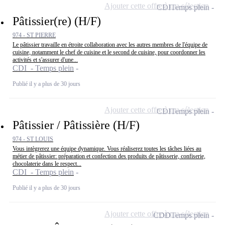
Ajouter cette offre à ma sélection
CDI
Temps plein
Pâtissier(re) (H/F)
974 - ST PIERRE
Le pâtissier travaille en étroite collaboration avec les autres membres de l'équipe de
cuisine, notamment le chef de cuisine et le second de cuisine, pour coordonner les
activités et s'assurer d'une...
CDI - Temps plein
Publié il y a plus de 30 jours
Ajouter cette offre à ma sélection
CDI
Temps plein
Pâtissier / Pâtissière (H/F)
974 - ST LOUIS
Vous intègrerez une équipe dynamique. Vous réaliserez toutes les tâches liées au
métier de pâtissier: préparation et confection des produits de pâtisserie, confiserie,
chocolaterie dans le respect...
CDI - Temps plein
Publié il y a plus de 30 jours
Ajouter cette offre à ma sélection
CDD
Temps plein