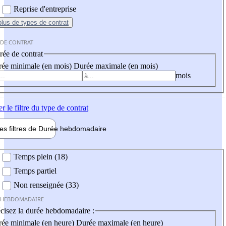
Reprise d'entreprise
plus
de types de contrat
 DE CONTRAT
ée de contrat
ée minimale (en mois)
Durée maximale (en mois)
mois
er
le filtre du type de contrat
les filtres de
Durée hebdo
madaire
 hebdomadaire
Temps plein (18)
Temps partiel
Non renseignée (33)
 HEBDOMADAIRE
cisez la durée hebdomadaire :
ée minimale (en heure)
Durée maximale (en heure)