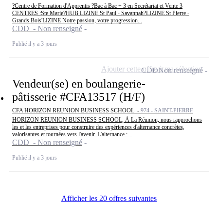
?Centre de Formation d'Apprentis ?Bac à Bac + 3 en Secrétariat et Vente 3
CENTRES :Ste Marie?HUB LIZINE St Paul - Savannah?LIZINE St Pierre -
Grands Bois'LIZINE Notre passion, votre progression...
CDD - Non renseigné
Publié il y a 3 jours
Ajouter cette offre à ma sélection
CDD
Non renseigné
Vendeur(se) en boulangerie-
pâtisserie #CFA13517 (H/F)
CFA HORIZON REUNION BUSINESS SCHOOL -
974 - SAINT-PIERRE
HORIZON REUNION BUSINESS SCHOOL, À La Réunion, nous rapprochons
les et les entreprises pour construire des expériences d'alternance concrètes,
valorisantes et tournées vers l'avenir. L'alternance :...
CDD - Non renseigné
Publié il y a 3 jours
Afficher les 20 offres suivantes