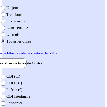
e création de l'offre
Un jour
Trois jours
Une semaine
Deux semaines
Un mois
Toutes les offres
er
le filtre de date de création de l'offre
les filtres de types de
Contrat
de contrat
CDI (11)
CDD (31)
Intérim (9)
CDI Intérimaire
Saisonnier