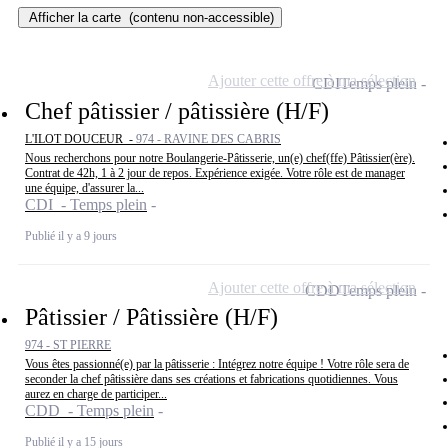
Afficher la carte
(contenu non-accessible)
Ajouter cette offre à ma sélection
CDI
Temps plein
Chef pâtissier / pâtissière (H/F)
L'ILOT DOUCEUR -
974 - RAVINE DES CABRIS
Nous recherchons pour notre Boulangerie-Pâtisserie, un(e) chef(ffe) Pâtissier(ère).
Contrat de 42h, 1 à 2 jour de repos. Expérience exigée. Votre rôle est de manager
une équipe, d'assurer la...
CDI - Temps plein
Publié il y a 9 jours
Ajouter cette offre à ma sélection
CDD
Temps plein
Pâtissier / Pâtissière (H/F)
974 - ST PIERRE
Vous êtes passionné(e) par la pâtisserie : Intégrez notre équipe ! Votre rôle sera de
seconder la chef pâtissière dans ses créations et fabrications quotidiennes. Vous
aurez en charge de participer...
CDD - Temps plein
Publié il y a 15 jours