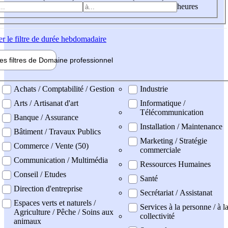
heures
er
le filtre de durée hebdomadaire
les filtres de
Domaine pro
fessionnel
ne professionel
Achats / Comptabilité / Gestion
Industrie
Arts / Artisanat d'art
Informatique /
Télécommunication
Banque / Assurance
Installation / Maintenance
Bâtiment / Travaux Publics
Marketing / Stratégie
Commerce / Vente (50)
commerciale
Communication / Multimédia
Ressources Humaines
Conseil / Etudes
Santé
Direction d'entreprise
Secrétariat / Assistanat
Espaces verts et naturels /
Services à la personne / à l
Agriculture / Pêche / Soins aux
collectivité
animaux