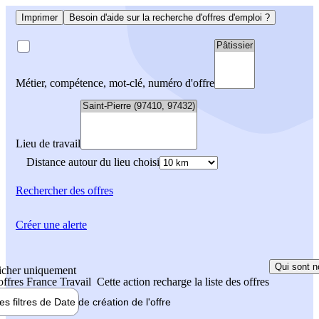
Imprimer
Besoin d'aide sur la recherche d'offres d'emploi ?
Métier, compétence, mot-clé, numéro d'offre
Lieu de travail
Distance autour du lieu choisi
Rechercher
des offres
Créer une alerte
Qui sont n
icher uniquement
 offres France Travail
Cette action recharge la liste des offres
les filtres de
Date de création
de l'offre