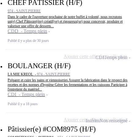
CHEF PÂTISSIER (H/F)
974 - SAINT-PIERRE
Dans le cadre de l'ouverture prochaine de notre buffet à volonté, nous recrutons
un(e) Chef Pâtissier(ère) créatif(ve) et rigoureux(se) pour concevoir, produire et
valoriser une offre de desserts...
CDD - Temps plein
Publié il y a plus de 30 jours
Ajouter cette offre à ma sélection
CDI
Temps plein
BOULANGER (H/F)
LA MIE KREOL -
974 - SAINT-PIERRE
Préparer et cuire les pains et viennoiseries Assurer la fabrication dans le respect des
recettes et des normes d'hygiène Gérer les fermentations et les cuissons Participer à
l'entretient du matériel...
CDI - Temps plein
Publié il y a 18 jours
Ajouter cette offre à ma sélection
Intérim
Non renseigné
Pâtissier(e) #COM8975 (H/F)