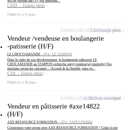
MUM (niveau bac+2), vos missions...
CDD - Temps plein
Publié il y a 11 jours
Ajouter cette offre à ma sélection
CDI
Temps plein
Vendeur /vendeuse en boulangerie
-patisserie (H/F)
LE CHOCOAMANDE -
974 - LE TAMPON
Dans le cadre de son développement ,la boulangerie-pâtisserie LE
CHOCAMANDE au TAMPON recherche un(e) vendeur(se) motivé(e) Vos
missions seront les suivantes : -Accueil de la clientèle ,mise en...
CDI - Temps plein
Publié il y a 30 jours
Ajouter cette offre à ma sélection
CDD
Non renseigné
Vendeur en pâtisserie #axe14822
(H/F)
AXE RESSOURCE FORMATION -
974 - SAINT-PIERRE
Construisez votre avenir avec AXE RESSOURCE FORMATION ! Grâce à son