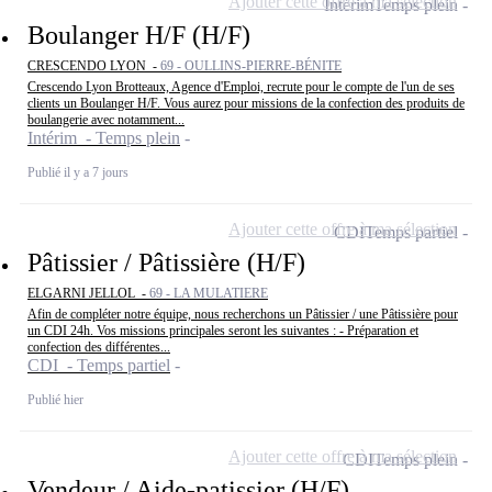
Ajouter cette offre à ma sélection
Intérim
Temps plein
Boulanger H/F (H/F)
CRESCENDO LYON -
69 - OULLINS-PIERRE-BÉNITE
Crescendo Lyon Brotteaux, Agence d'Emploi, recrute pour le compte de l'un de ses
clients un Boulanger H/F. Vous aurez pour missions de la confection des produits de
boulangerie avec notamment...
Intérim - Temps plein
Publié il y a 7 jours
Ajouter cette offre à ma sélection
CDI
Temps partiel
Pâtissier / Pâtissière (H/F)
ELGARNI JELLOL -
69 - LA MULATIERE
Afin de compléter notre équipe, nous recherchons un Pâtissier / une Pâtissière pour
un CDI 24h. Vos missions principales seront les suivantes : - Préparation et
confection des différentes...
CDI - Temps partiel
Publié hier
Ajouter cette offre à ma sélection
CDI
Temps plein
Vendeur / Aide-patissier (H/F)