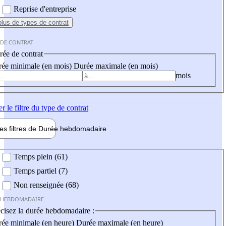
Reprise d'entreprise
plus
de types de contrat
 DE CONTRAT
ée de contrat
ée minimale (en mois)
Durée maximale (en mois)
mois
er
le filtre du type de contrat
les filtres de
Durée hebdo
madaire
 hebdomadaire
Temps plein (61)
Temps partiel (7)
Non renseignée (68)
 HEBDOMADAIRE
cisez la durée hebdomadaire :
ée minimale (en heure)
Durée maximale (en heure)