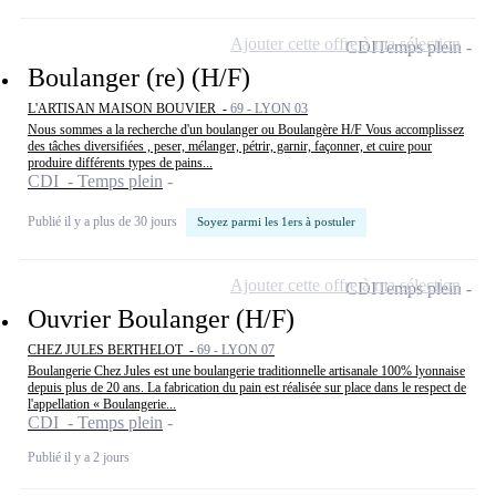
Ajouter cette offre à ma sélection
CDI
Temps plein
Boulanger (re) (H/F)
L'ARTISAN MAISON BOUVIER -
69 - LYON 03
Nous sommes a la recherche d'un boulanger ou Boulangère H/F Vous accomplissez
des tâches diversifiées , peser, mélanger, pétrir, garnir, façonner, et cuire pour
produire différents types de pains...
CDI - Temps plein
Publié il y a plus de 30 jours
Soyez parmi les 1ers à postuler
Ajouter cette offre à ma sélection
CDI
Temps plein
Ouvrier Boulanger (H/F)
CHEZ JULES BERTHELOT -
69 - LYON 07
Boulangerie Chez Jules est une boulangerie traditionnelle artisanale 100% lyonnaise
depuis plus de 20 ans. La fabrication du pain est réalisée sur place dans le respect de
l'appellation « Boulangerie...
CDI - Temps plein
Publié il y a 2 jours