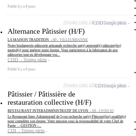
Publié il y a 8 jours
Ajouter cette offre à ma sélection
CDD
Temps plein
Alternance Pâtissier (H/F)
LA MAISON TRADITION -
69 - VILLEURBANNE
Notre boulangerie-pâtisserie artisanale recherche un(e) apprenti(e) pâtissier(ère)
motivé(e) pour intégrer notre équipe. Vous participerez à la fabrication de nos
pâtisseries tout en développant vos...
CDD - Temps plein
Publié il y a 9 jours
Ajouter cette offre à ma sélection
CDI
Temps plein
Pâtissier / Pâtissière de
restauration collective (H/F)
RESTAURANT INTERADMINISTRATIF DE LYON -
69 - LYON 03
Le Restaurant Inter-Administratif de Lyon recherche un(e) Pâtissier(ère) qualifié(e)
pour compléter son équipe. Votre mission sous la responsabilité de votre Chef de
Partie : - GESTION -...
CDI - Temps plein