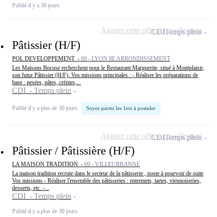
Publié il y a 30 jours
Ajouter cette offre à ma sélection
CDI
Temps plein
Pâtissier (H/F)
POL DEVELOPPEMENT -
69 - LYON 8E ARRONDISSEMENT
Les Maisons Bocuse recherchent pour le Restaurant Marguerite, situé à Montplaisir,
son futur Pâtissier (H/F). Vos missions principales : - Réaliser les préparations de
base : pesées, pâtes, crèmes,...
CDI - Temps plein
Publié il y a plus de 30 jours
Soyez parmi les 1ers à postuler
Ajouter cette offre à ma sélection
CDI
Temps plein
Pâtissier / Pâtissière (H/F)
LA MAISON TRADITION -
69 - VILLEURBANNE
La maison tradition recrute dans le secteur de la pâtisserie , poste à pourvoir de suite
Vos missions - Réaliser l'ensemble des pâtisseries : entremets, tartes, viennoiseries,
desserts, etc. -...
CDI - Temps plein
Publié il y a plus de 30 jours