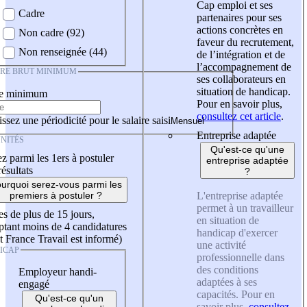
Cap emploi et ses
Cadre
partenaires pour ses
actions concrètes en
Non cadre (92)
faveur du recrutement,
Non renseignée (44)
de l’intégration et de
l’accompagnement de
IRE BRUT MINIMUM
ses collaborateurs en
situation de handicap.
re minimum
Pour en savoir plus,
consultez cet article
.
ssez une périodicité pour le salaire saisi
Entreprise adaptée
NITÉS
Qu'est-ce qu'une
z parmi les 1ers à postuler
entreprise adaptée
résultats
?
urquoi serez-vous parmi les
L'entreprise adaptée
premiers à postuler ?
permet à un travailleur
es de plus de 15 jours,
en situation de
tant moins de 4 candidatures
handicap d'exercer
t France Travail est informé)
une activité
ICAP
professionnelle dans
des conditions
Employeur handi-
adaptées à ses
engagé
capacités. Pour en
Qu'est-ce qu'un
savoir plus,
consultez