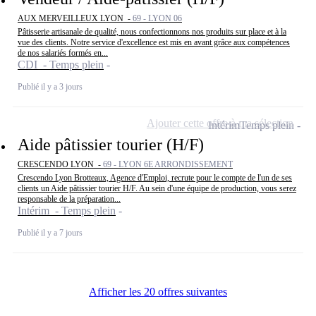
AUX MERVEILLEUX LYON -
69 - LYON 06
Pâtisserie artisanale de qualité, nous confectionnons nos produits sur place et à la
vue des clients. Notre service d'excellence est mis en avant grâce aux compétences
de nos salariés formés en...
CDI - Temps plein
Publié il y a 3 jours
Ajouter cette offre à ma sélection
Intérim
Temps plein
Aide pâtissier tourier (H/F)
CRESCENDO LYON -
69 - LYON 6E ARRONDISSEMENT
Crescendo Lyon Brotteaux, Agence d'Emploi, recrute pour le compte de l'un de ses
clients un Aide pâtissier tourier H/F. Au sein d'une équipe de production, vous serez
responsable de la préparation...
Intérim - Temps plein
Publié il y a 7 jours
Afficher les 20 offres suivantes