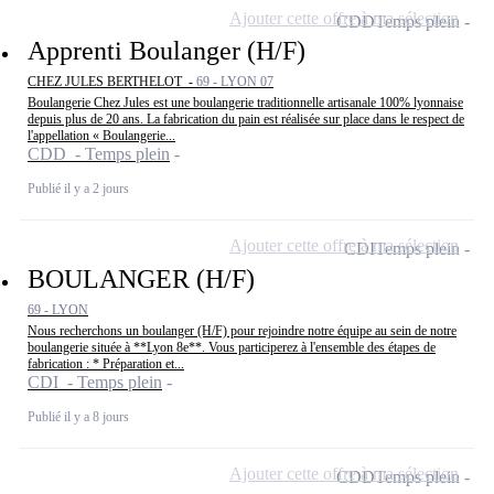
Ajouter cette offre à ma sélection
CDD
Temps plein
Apprenti Boulanger (H/F)
CHEZ JULES BERTHELOT -
69 - LYON 07
Boulangerie Chez Jules est une boulangerie traditionnelle artisanale 100% lyonnaise
depuis plus de 20 ans. La fabrication du pain est réalisée sur place dans le respect de
l'appellation « Boulangerie...
CDD - Temps plein
Publié il y a 2 jours
Ajouter cette offre à ma sélection
CDI
Temps plein
BOULANGER (H/F)
69 - LYON
Nous recherchons un boulanger (H/F) pour rejoindre notre équipe au sein de notre
boulangerie située à **Lyon 8e**. Vous participerez à l'ensemble des étapes de
fabrication : * Préparation et...
CDI - Temps plein
Publié il y a 8 jours
Ajouter cette offre à ma sélection
CDD
Temps plein