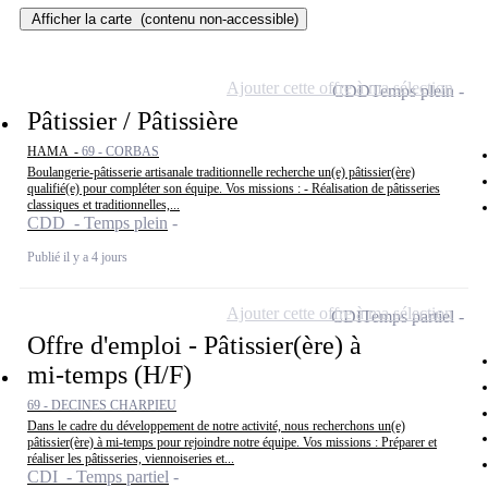
Afficher la carte
(contenu non-accessible)
Ajouter cette offre à ma sélection
CDD
Temps plein
Pâtissier / Pâtissière
HAMA -
69 - CORBAS
Boulangerie-pâtisserie artisanale traditionnelle recherche un(e) pâtissier(ère)
qualifié(e) pour compléter son équipe. Vos missions : - Réalisation de pâtisseries
classiques et traditionnelles,...
CDD - Temps plein
Publié il y a 4 jours
Ajouter cette offre à ma sélection
CDI
Temps partiel
Offre d'emploi - Pâtissier(ère) à
mi-temps (H/F)
69 - DECINES CHARPIEU
Dans le cadre du développement de notre activité, nous recherchons un(e)
pâtissier(ère) à mi-temps pour rejoindre notre équipe. Vos missions : Préparer et
réaliser les pâtisseries, viennoiseries et...
CDI - Temps partiel