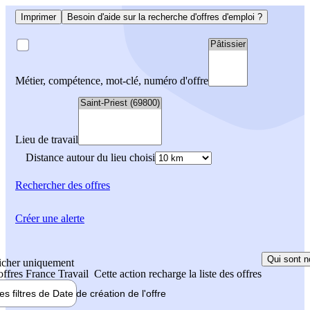
Imprimer
Besoin d'aide sur la recherche d'offres d'emploi ?
Métier, compétence, mot-clé, numéro d'offre
Lieu de travail
Distance autour du lieu choisi
Rechercher
des offres
Créer une alerte
Qui sont n
icher uniquement
 offres France Travail
Cette action recharge la liste des offres
les filtres de
Date de création
de l'offre