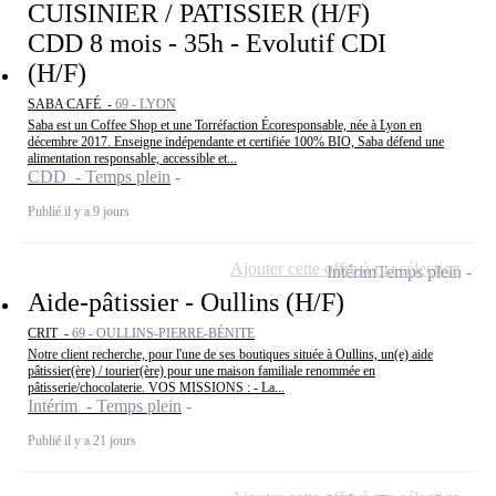
CUISINIER / PATISSIER (H/F)
CDD 8 mois - 35h - Evolutif CDI
(H/F)
SABA CAFÉ -
69 - LYON
Saba est un Coffee Shop et une Torréfaction Écoresponsable, née à Lyon en
décembre 2017. Enseigne indépendante et certifiée 100% BIO, Saba défend une
alimentation responsable, accessible et...
CDD - Temps plein
Publié il y a 9 jours
Ajouter cette offre à ma sélection
Intérim
Temps plein
Aide-pâtissier - Oullins (H/F)
CRIT -
69 - OULLINS-PIERRE-BÉNITE
Notre client recherche, pour l'une de ses boutiques située à Oullins, un(e) aide
pâtissier(ère) / tourier(ère) pour une maison familiale renommée en
pâtisserie/chocolaterie. VOS MISSIONS : - La...
Intérim - Temps plein
Publié il y a 21 jours