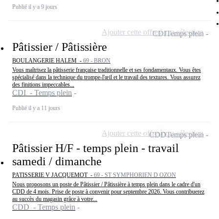
Publié il y a 9 jours
Ajouter cette offre à ma sélection
CDI
Temps plein
Pâtissier / Pâtissière
BOULANGERIE HALEM -
69 - BRON
Vous maîtrisez la pâtisserie française traditionnelle et ses fondamentaux. Vous êtes
spécialisé dans la technique du trompe-l'œil et le travail des textures. Vous assurez
des finitions impeccables...
CDI - Temps plein
Publié il y a 11 jours
Ajouter cette offre à ma sélection
CDD
Temps plein
Pâtissier H/F - temps plein - travail
samedi / dimanche
PATISSERIE V JACQUEMOT -
69 - ST SYMPHORIEN D OZON
Nous proposons un poste de Pâtissier / Pâtissière à temps plein dans le cadre d'un
CDD de 4 mois. Prise de poste à convenir pour septembre 2026. Vous contribuerez
au succès du magasin grâce à votre...
CDD - Temps plein