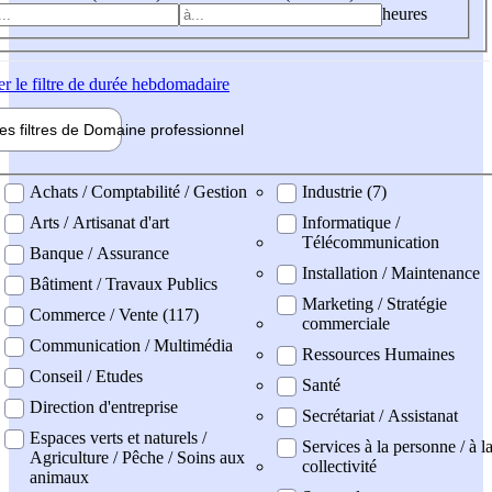
heures
er
le filtre de durée hebdomadaire
les filtres de
Domaine pro
fessionnel
ne professionel
Achats / Comptabilité / Gestion
Industrie (7)
Arts / Artisanat d'art
Informatique /
Télécommunication
Banque / Assurance
Installation / Maintenance
Bâtiment / Travaux Publics
Marketing / Stratégie
Commerce / Vente (117)
commerciale
Communication / Multimédia
Ressources Humaines
Conseil / Etudes
Santé
Direction d'entreprise
Secrétariat / Assistanat
Espaces verts et naturels /
Services à la personne / à l
Agriculture / Pêche / Soins aux
collectivité
animaux