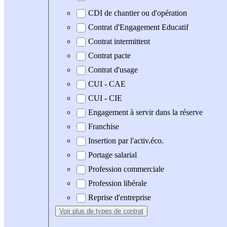
CDI de chantier ou d'opération
Contrat d'Engagement Educatif
Contrat intermittent
Contrat pacte
Contrat d'usage
CUI - CAE
CUI - CIE
Engagement à servir dans la réserve
Franchise
Insertion par l'activ.éco.
Portage salarial
Profession commerciale
Profession libérale
Reprise d'entreprise
Voir plus
de types de contrat