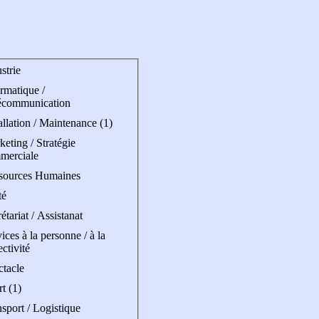
strie
rmatique /
écommunication
allation / Maintenance (1)
eting / Stratégie
merciale
sources Humaines
té
étariat / Assistanat
ices à la personne / à la
ectivité
ctacle
t (1)
sport / Logistique