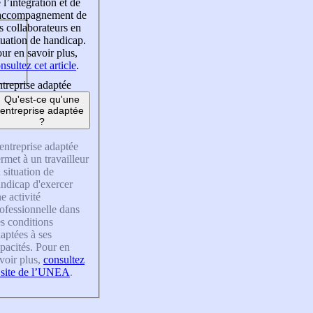
 l’intégration et de
’accompagnement de
s collaborateurs en
tuation de handicap.
ur en savoir plus,
nsultez cet article
.
treprise adaptée
Qu'est-ce qu'une
entreprise adaptée
?
entreprise adaptée
rmet à un travailleur
 situation de
ndicap d'exercer
e activité
ofessionnelle dans
s conditions
aptées à ses
pacités. Pour en
voir plus,
consultez
 site de l’UNEA
.