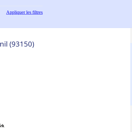
Appliquer
les filtres
il (93150)