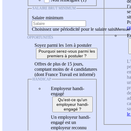
de
l
SALAIRE BRUT MINIMUM
se
si
Salaire minimum
Po
co
Choisissez une périodicité pour le salaire saisi
En
OPPORTUNITÉS
Soyez parmi les 1ers à postuler
Pourquoi serez-vous parmi les
premiers à postuler ?
L'
Offres de plus de 15 jours,
pe
comptant moins de 4 candidatures
en
(dont France Travail est informé)
ha
HANDICAP
un
pr
Employeur handi-
de
engagé
ad
Qu'est-ce qu'un
ca
employeur handi-
sa
engagé ?
le
Un employeur handi-
engagé est un
employeur reconnu