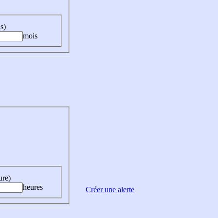
s)
mois
ure)
heures
Créer une alerte