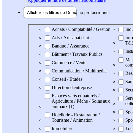
Appliquer
le filtre de durée hebdomadaire
Afficher les filtres de
Domaine pro
fessionnel
Domaine professionel
Achats / Comptabilité / Gestion
Indu
Arts / Artisanat d'art
Info
Tél
Banque / Assurance
Inst
Bâtiment / Travaux Publics
Mark
Commerce / Vente
com
Communication / Multimédia
Res
Conseil / Etudes
San
Direction d'entreprise
Secr
Espaces verts et naturels /
Serv
Agriculture / Pêche / Soins aux
coll
animaux (1)
Spe
Hôtellerie - Restauration /
Tourisme / Animation
Spor
Immobilier
Tran