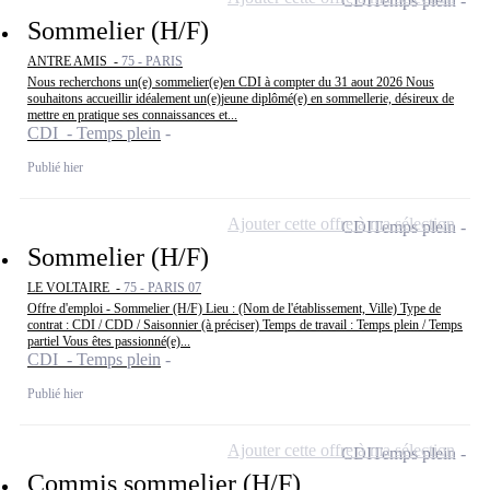
CDI
Temps plein
Sommelier (H/F)
ANTRE AMIS -
75 - PARIS
Nous recherchons un(e) sommelier(e)en CDI à compter du 31 aout 2026 Nous
souhaitons accueillir idéalement un(e)jeune diplômé(e) en sommellerie, désireux de
mettre en pratique ses connaissances et...
CDI - Temps plein
Publié hier
Ajouter cette offre à ma sélection
CDI
Temps plein
Sommelier (H/F)
LE VOLTAIRE -
75 - PARIS 07
Offre d'emploi - Sommelier (H/F) Lieu : (Nom de l'établissement, Ville) Type de
contrat : CDI / CDD / Saisonnier (à préciser) Temps de travail : Temps plein / Temps
partiel Vous êtes passionné(e)...
CDI - Temps plein
Publié hier
Ajouter cette offre à ma sélection
CDI
Temps plein
Commis sommelier (H/F)