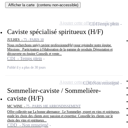
Afficher la carte
(contenu non-accessible)
Ajouter cette offre à ma sélection
CDI
Temps plein
Caviste spécialisé spiritueux (H/F)
JULHES -
75 - PARIS 10
Nous recherchons un(e) caviste professionnel(le) pour rejoindre notre équipe.
Missions : Participation à l'élaboration de la gamme de produits Dégustation et
découverte en équipe Conseils et vente...
CDI - Temps plein
Publié il y a plus de 30 jours
Ajouter cette offre à ma sélection
CDD
Non renseigné
Sommelier-caviste / Sommelière-
caviste (H/F)
MC WINE -
75 - PARIS 18E ARRONDISSEMENT
Offre collectée par La bonne alternance : Le Sommelier, expert en vins et spiritueux,
guide les choix des clients avec passion et expertise. Conseille les clients sur le
choix des vins et spiritueux...
CDD - Non renseigné