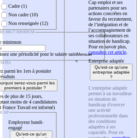
Cap emploi et ses
Cadre (1)
partenaires pour ses
actions concrètes en
Non cadre (10)
faveur du recrutement,
Non renseignée (12)
de l’intégration et de
l’accompagnement de
IRE BRUT MINIMUM
ses collaborateurs en
situation de handicap.
re minimum
Pour en savoir plus,
consultez cet article
.
ssez une périodicité pour le salaire saisi
Entreprise adaptée
NITÉS
Qu'est-ce qu'une
z parmi les 1ers à postuler
entreprise adaptée
résultats
?
urquoi serez-vous parmi les
L'entreprise adaptée
premiers à postuler ?
permet à un travailleur
es de plus de 15 jours,
en situation de
tant moins de 4 candidatures
handicap d'exercer
t France Travail est informé)
une activité
ICAP
professionnelle dans
des conditions
Employeur handi-
adaptées à ses
engagé
capacités. Pour en
Qu'est-ce qu'un
savoir plus,
consultez