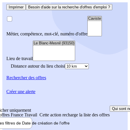
Imprimer
Besoin d'aide sur la recherche d'offres d'emploi ?
Métier, compétence, mot-clé, numéro d'offre
Lieu de travail
Distance autour du lieu choisi
Rechercher
des offres
Créer une alerte
Qui sont n
icher uniquement
 offres France Travail
Cette action recharge la liste des offres
les filtres de
Date de création
de l'offre