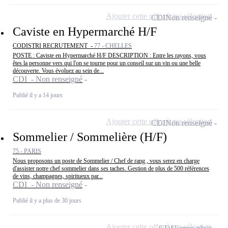
Ajouter cette offre à ma sélection
CDI
Non renseigné
Caviste en Hypermarché H/F
CODISTRI RECRUTEMENT -
77 - CHELLES
POSTE : Caviste en Hypermarché H/F DESCRIPTION : Entre les rayons, vous
êtes la personne vers qui l'on se tourne pour un conseil sur un vin ou une belle
découverte. Vous évoluez au sein de...
CDI - Non renseigné
Publié il y a 14 jours
Ajouter cette offre à ma sélection
CDI
Non renseigné
Sommelier / Sommelière (H/F)
75 - PARIS
Nous proposons un poste de Sommelier / Chef de rang , vous serez en charge
d'assister notre chef sommelier dans ses taches. Gestion de plus de 500 références
de vins, champagnes, spiritueux par...
CDI - Non renseigné
Publié il y a plus de 30 jours
Ajouter cette offre à ma sélection