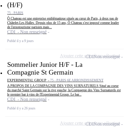
(H/F)
75 - PARIS
Ô Chateau est une entreprise emblématique située au cœur de Paris, à deux pas de
Châtelet-Les-Halles. Depuis plus de 15 ans, Ô Chateau s'est imposé comme leader
de l'œnotourisme parisien mais...
CDI - Non renseigné
Publié il y a 9 jours
Ajouter cette offre à ma sélection
CDI
Non renseigné
Sommelier Junior H/F - La
Compagnie St Germain
EXPERIMENTAL GROUP -
75 - PARIS 6E ARRONDISSEMENT
A PROPOS DE LA COMPAGNIE DES VINS SURNATURELS Situé au coeur
du marché Saint Germain sur la rive gauche, la Compagnie des Vins Surnaturels est
le premier bar à vins de l'Experimental Group. Le bar...
CDI - Non renseigné
Publié il y a 26 jours
Ajouter cette offre à ma sélection
CDI
Non renseigné