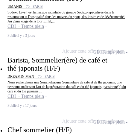
UMANIS -
75 - PARIS
Sodexo Live ! est la marque mondiale du groupe Sodexo spécialisée dans la
restauration et l'hospitalité dans les univers du sport, des loisirs et de l'événementiel.
Au 2ème étage de la tour Eiffel,...
CDI - Temps plein
Publié il y a 3 jours
Ajouter cette offre à ma sélection
CDI
Temps plein
Barista, Sommelier(ère) de café et
thé japonais (H/F)
DREAMIN MAN -
75 - PARIS
Nous recherchons une Sommelier/une Sommelière de café et de thé japonais, une
personne maîtrisant l'art de la préparation du café et du thé japonais, passionné(e) du
café et du thé japonais,...
CDI - Temps plein
Publié il y a 17 jours
Ajouter cette offre à ma sélection
CDI
Temps plein
Chef sommelier (H/F)