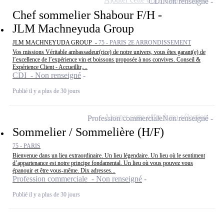
CDI
Non renseigné
Chef sommelier Shabour F/H -
JLM Machneyuda Group
JLM MACHNEYUDA GROUP -
75 - PARIS 2E ARRONDISSEMENT
Vos missions Véritable ambassadeur(rice) de notre univers, vous êtes garant(e) de
l’excellence de l’expérience vin et boissons proposée à nos convives. Conseil &
Expérience Client - Accueillir,...
CDI - Non renseigné
Publié il y a plus de 30 jours
Ajouter cette offre à ma sélection
Profession commerciale
Non renseigné
Sommelier / Sommelière (H/F)
75 - PARIS
Bienvenue dans un lieu extraordinaire. Un lieu légendaire. Un lieu où le sentiment
d’appartenance est notre principe fondamental. Un lieu où vous pouvez vous
épanouir et être vous-même. Dix adresses...
Profession commerciale - Non renseigné
Publié il y a plus de 30 jours