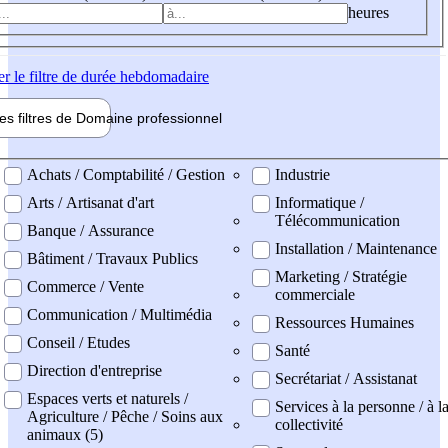
heures
er
le filtre de durée hebdomadaire
les filtres de
Domaine pro
fessionnel
ne professionel
Achats / Comptabilité / Gestion
Industrie
Arts / Artisanat d'art
Informatique /
Télécommunication
Banque / Assurance
Installation / Maintenance
Bâtiment / Travaux Publics
Marketing / Stratégie
Commerce / Vente
commerciale
Communication / Multimédia
Ressources Humaines
Conseil / Etudes
Santé
Direction d'entreprise
Secrétariat / Assistanat
Espaces verts et naturels /
Services à la personne / à l
Agriculture / Pêche / Soins aux
collectivité
animaux (5)