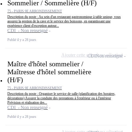
Sommelier / Sommelière (H/F)
75 - PARIS 9E ARRONDISSEMENT
Description du poste : Au sein d'un restaurant gastronomique à table unique, vous
assurez la gestion de la cave et le service des boissons, en garantissant une
expérience client d'exception autour...
CDI - Non renseigné
Publié il y a 28 jours
Ajouter cette offre à ma sélection
CDI
Non renseigné
Maître d'hôtel sommelier /
Maîtresse d'hôtel sommelière
(H/F)
75 - PARIS 9E ARRONDISSEMENT
Description du poste : Organiser le service de salle (planification des horaires,
décorations) Assurer la conduite des prestations à l'extérieur ou à l'intérieur
Prévision et réalisation des...
CDI - Non renseigné
Publié il y a 28 jours
Ajouter cette offre à ma sélection