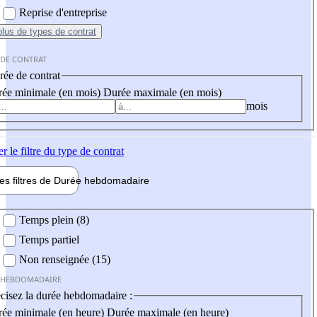
Reprise d'entreprise
plus
de types de contrat
 DE CONTRAT
ée de contrat
ée minimale (en mois)
Durée maximale (en mois)
mois
er
le filtre du type de contrat
les filtres de
Durée hebdo
madaire
 hebdomadaire
Temps plein (8)
Temps partiel
Non renseignée (15)
 HEBDOMADAIRE
cisez la durée hebdomadaire :
ée minimale (en heure)
Durée maximale (en heure)