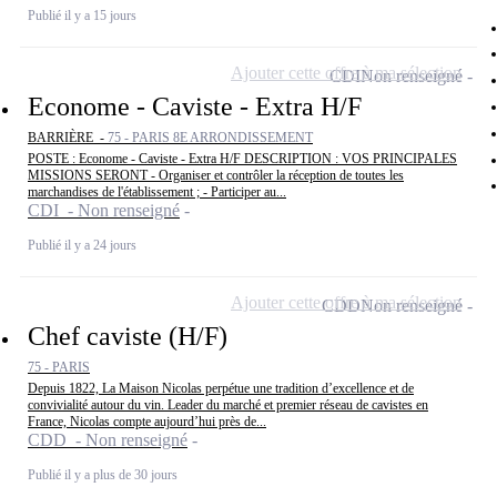
Publié il y a 15 jours
Ajouter cette offre à ma sélection
CDI
Non renseigné
Econome - Caviste - Extra H/F
BARRIÈRE -
75 - PARIS 8E ARRONDISSEMENT
POSTE : Econome - Caviste - Extra H/F DESCRIPTION : VOS PRINCIPALES
MISSIONS SERONT - Organiser et contrôler la réception de toutes les
marchandises de l'établissement ; - Participer au...
CDI - Non renseigné
Publié il y a 24 jours
Ajouter cette offre à ma sélection
CDD
Non renseigné
Chef caviste (H/F)
75 - PARIS
Depuis 1822, La Maison Nicolas perpétue une tradition d’excellence et de
convivialité autour du vin. Leader du marché et premier réseau de cavistes en
France, Nicolas compte aujourd’hui près de...
CDD - Non renseigné
Publié il y a plus de 30 jours