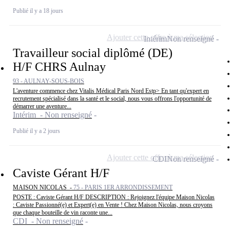
Publié il y a 18 jours
Ajouter cette offre à ma sélection
Intérim
Non renseigné
Travailleur social diplômé (DE)
H/F CHRS Aulnay
93 - AULNAY-SOUS-BOIS
L'aventure commence chez Vitalis Médical Paris Nord Estp> En tant qu'expert en
recrutement spécialisé dans la santé et le social, nous vous offrons l'opportunité de
démarrer une aventure...
Intérim - Non renseigné
Publié il y a 2 jours
Ajouter cette offre à ma sélection
CDI
Non renseigné
Caviste Gérant H/F
MAISON NICOLAS -
75 - PARIS 1ER ARRONDISSEMENT
POSTE : Caviste Gérant H/F DESCRIPTION : Rejoignez l'équipe Maison Nicolas
: Caviste Passionné(e) et Expert(e) en Vente ! Chez Maison Nicolas, nous croyons
que chaque bouteille de vin raconte une...
CDI - Non renseigné