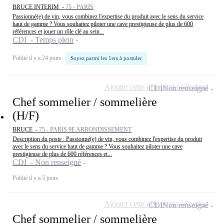
BRUCE INTERIM -
75 - PARIS
Passionné(e) de vin, vous combinez l'expertise du produit avec le sens du service
haut de gamme ? Vous souhaitez piloter une cave prestigieuse de plus de 600
références et jouer un rôle clé au sein...
CDI - Temps plein
Publié il y a 24 jours
Soyez parmi les 1ers à postuler
Ajouter cette offre à ma sélection
CDI
Non renseigné
Chef sommelier / sommelière
(H/F)
BRUCE -
75 - PARIS 9E ARRONDISSEMENT
Description du poste : Passionné(e) de vin, vous combinez l'expertise du produit
avec le sens du service haut de gamme ? Vous souhaitez piloter une cave
prestigieuse de plus de 600 références et...
CDI - Non renseigné
Publié il y a 5 jours
Ajouter cette offre à ma sélection
CDI
Non renseigné
Chef sommelier / sommelière