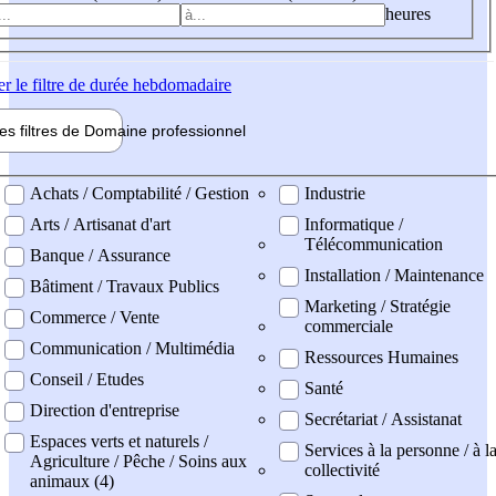
heures
er
le filtre de durée hebdomadaire
les filtres de
Domaine pro
fessionnel
ne professionel
Achats / Comptabilité / Gestion
Industrie
Arts / Artisanat d'art
Informatique /
Télécommunication
Banque / Assurance
Installation / Maintenance
Bâtiment / Travaux Publics
Marketing / Stratégie
Commerce / Vente
commerciale
Communication / Multimédia
Ressources Humaines
Conseil / Etudes
Santé
Direction d'entreprise
Secrétariat / Assistanat
Espaces verts et naturels /
Services à la personne / à l
Agriculture / Pêche / Soins aux
collectivité
animaux (4)