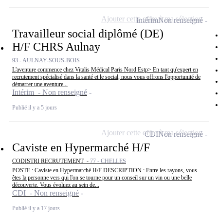
Ajouter cette offre à ma sélection
Intérim
Non renseigné
Travailleur social diplômé (DE)
H/F CHRS Aulnay
93 - AULNAY-SOUS-BOIS
L'aventure commence chez Vitalis Médical Paris Nord Estp> En tant qu'expert en
recrutement spécialisé dans la santé et le social, nous vous offrons l'opportunité de
démarrer une aventure...
Intérim - Non renseigné
Publié il y a 5 jours
Ajouter cette offre à ma sélection
CDI
Non renseigné
Caviste en Hypermarché H/F
CODISTRI RECRUTEMENT -
77 - CHELLES
POSTE : Caviste en Hypermarché H/F DESCRIPTION : Entre les rayons, vous
êtes la personne vers qui l'on se tourne pour un conseil sur un vin ou une belle
découverte. Vous évoluez au sein de...
CDI - Non renseigné
Publié il y a 17 jours