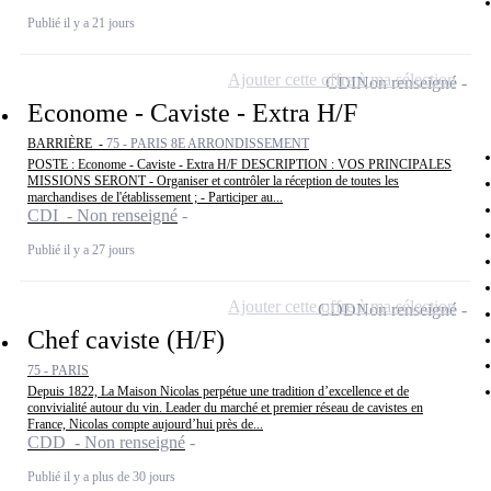
Publié il y a 21 jours
Ajouter cette offre à ma sélection
CDI
Non renseigné
Econome - Caviste - Extra H/F
BARRIÈRE -
75 - PARIS 8E ARRONDISSEMENT
POSTE : Econome - Caviste - Extra H/F DESCRIPTION : VOS PRINCIPALES
MISSIONS SERONT - Organiser et contrôler la réception de toutes les
marchandises de l'établissement ; - Participer au...
CDI - Non renseigné
Publié il y a 27 jours
Ajouter cette offre à ma sélection
CDD
Non renseigné
Chef caviste (H/F)
75 - PARIS
Depuis 1822, La Maison Nicolas perpétue une tradition d’excellence et de
convivialité autour du vin. Leader du marché et premier réseau de cavistes en
France, Nicolas compte aujourd’hui près de...
CDD - Non renseigné
Publié il y a plus de 30 jours