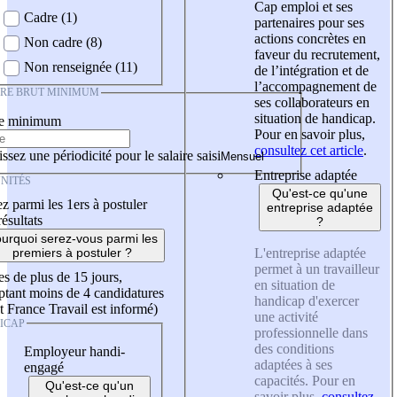
Cap emploi et ses
Cadre (1)
partenaires pour ses
actions concrètes en
Non cadre (8)
faveur du recrutement,
Non renseignée (11)
de l’intégration et de
l’accompagnement de
IRE BRUT MINIMUM
ses collaborateurs en
situation de handicap.
re minimum
Pour en savoir plus,
consultez cet article
.
ssez une périodicité pour le salaire saisi
Entreprise adaptée
NITÉS
Qu'est-ce qu'une
z parmi les 1ers à postuler
entreprise adaptée
résultats
?
urquoi serez-vous parmi les
L'entreprise adaptée
premiers à postuler ?
permet à un travailleur
es de plus de 15 jours,
en situation de
tant moins de 4 candidatures
handicap d'exercer
t France Travail est informé)
une activité
ICAP
professionnelle dans
des conditions
Employeur handi-
adaptées à ses
engagé
capacités. Pour en
Qu'est-ce qu'un
savoir plus,
consultez