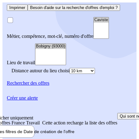
Imprimer
Besoin d'aide sur la recherche d'offres d'emploi ?
Métier, compétence, mot-clé, numéro d'offre
Lieu de travail
Distance autour du lieu choisi
Rechercher
des offres
Créer une alerte
Qui sont n
icher uniquement
 offres France Travail
Cette action recharge la liste des offres
les filtres de
Date de création
de l'offre