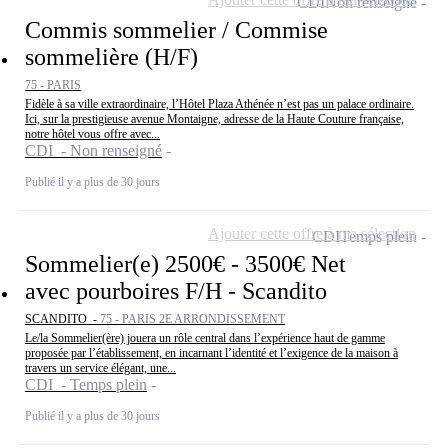
CDI
Non renseigné
Commis sommelier / Commise
sommelière (H/F)
75 - PARIS
Fidèle à sa ville extraordinaire, l’Hôtel Plaza Athénée n’est pas un palace ordinaire.
Ici, sur la prestigieuse avenue Montaigne, adresse de la Haute Couture française,
notre hôtel vous offre avec...
CDI - Non renseigné
Publié il y a plus de 30 jours
Ajouter cette offre à ma sélection
CDI
Temps plein
Sommelier(e) 2500€ - 3500€ Net
avec pourboires F/H - Scandito
SCANDITO -
75 - PARIS 2E ARRONDISSEMENT
Le/la Sommelier(ère) jouera un rôle central dans l’expérience haut de gamme
proposée par l’établissement, en incarnant l’identité et l’exigence de la maison à
travers un service élégant, une...
CDI - Temps plein
Publié il y a plus de 30 jours