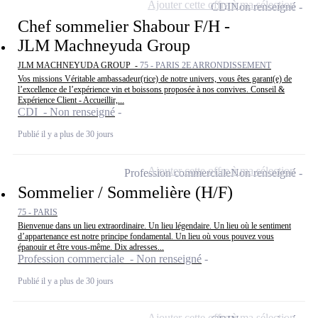
Ajouter cette offre à ma sélection
CDI
Non renseigné
Chef sommelier Shabour F/H -
JLM Machneyuda Group
JLM MACHNEYUDA GROUP -
75 - PARIS 2E ARRONDISSEMENT
Vos missions Véritable ambassadeur(rice) de notre univers, vous êtes garant(e) de
l’excellence de l’expérience vin et boissons proposée à nos convives. Conseil &
Expérience Client - Accueillir,...
CDI - Non renseigné
Publié il y a plus de 30 jours
Ajouter cette offre à ma sélection
Profession commerciale
Non renseigné
Sommelier / Sommelière (H/F)
75 - PARIS
Bienvenue dans un lieu extraordinaire. Un lieu légendaire. Un lieu où le sentiment
d’appartenance est notre principe fondamental. Un lieu où vous pouvez vous
épanouir et être vous-même. Dix adresses...
Profession commerciale - Non renseigné
Publié il y a plus de 30 jours
Ajouter cette offre à ma sélection