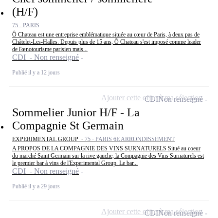
(H/F)
75 - PARIS
Ô Chateau est une entreprise emblématique située au cœur de Paris, à deux pas de
Châtelet-Les-Halles. Depuis plus de 15 ans, Ô Chateau s'est imposé comme leader
de l'œnotourisme parisien mais...
CDI - Non renseigné
Publié il y a 12 jours
Ajouter cette offre à ma sélection
CDI
Non renseigné
Sommelier Junior H/F - La
Compagnie St Germain
EXPERIMENTAL GROUP -
75 - PARIS 6E ARRONDISSEMENT
A PROPOS DE LA COMPAGNIE DES VINS SURNATURELS Situé au coeur
du marché Saint Germain sur la rive gauche, la Compagnie des Vins Surnaturels est
le premier bar à vins de l'Experimental Group. Le bar...
CDI - Non renseigné
Publié il y a 29 jours
Ajouter cette offre à ma sélection
CDI
Non renseigné