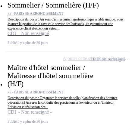
Sommelier / Sommelière (H/F)
75 - PARIS 9E ARRONDISSEMENT
Description du poste : Au sein d'un restaurant gastronomique à table unique, vous
assurez la gestion de la cave et le service des boissons, en garantissant une
expérience client d'exception autour...
CDI - Non renseigné
Publié il y a plus de 30 jours
Ajouter cette offre à ma sélection
CDI
Non renseigné
Maître d'hôtel sommelier /
Maîtresse d'hôtel sommelière
(H/F)
75 - PARIS 9E ARRONDISSEMENT
Description du poste : Organiser le service de salle (planification des horaires,
décorations) Assurer la conduite des prestations à l'extérieur ou à l'intérieur
Prévision et réalisation des...
CDI - Non renseigné
Publié il y a plus de 30 jours