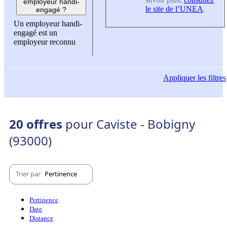
employeur handi-
le site de l’UNEA
.
engagé ?
Un employeur handi-
engagé est un
employeur reconnu
Appliquer
les filtres
20 offres
pour Caviste - Bobigny
(93000)
Trier par
Pertinence
Pertinence
Date
Distance