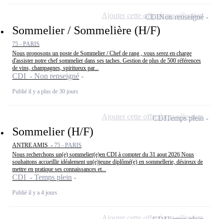
Ajouter cette offre à ma sélection
CDI
Non renseigné
Sommelier / Sommelière (H/F)
75 - PARIS
Nous proposons un poste de Sommelier / Chef de rang , vous serez en charge
d'assister notre chef sommelier dans ses taches. Gestion de plus de 500 références
de vins, champagnes, spiritueux par...
CDI - Non renseigné
Publié il y a plus de 30 jours
Ajouter cette offre à ma sélection
CDI
Temps plein
Sommelier (H/F)
ANTRE AMIS -
75 - PARIS
Nous recherchons un(e) sommelier(e)en CDI à compter du 31 aout 2026 Nous
souhaitons accueillir idéalement un(e)jeune diplômé(e) en sommellerie, désireux de
mettre en pratique ses connaissances et...
CDI - Temps plein
Publié il y a 4 jours
Ajouter cette offre à ma sélection