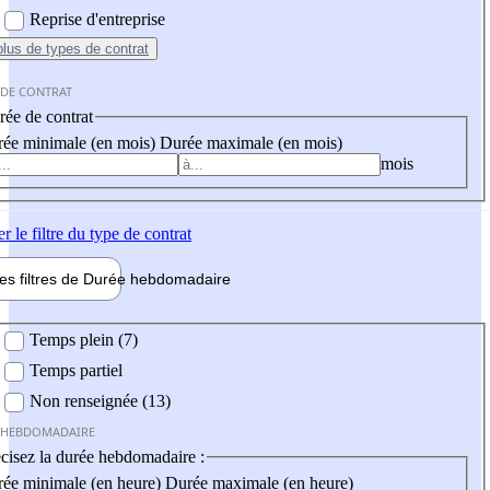
Reprise d'entreprise
plus
de types de contrat
 DE CONTRAT
ée de contrat
ée minimale (en mois)
Durée maximale (en mois)
mois
er
le filtre du type de contrat
les filtres de
Durée hebdo
madaire
 hebdomadaire
Temps plein (7)
Temps partiel
Non renseignée (13)
 HEBDOMADAIRE
cisez la durée hebdomadaire :
ée minimale (en heure)
Durée maximale (en heure)