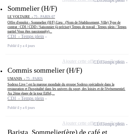
CDI
Temps plein
Sommelier (H/F)
LE VOLTAIRE -
75 - PARIS 07
Offre d'emploi - Sommelier (H/F) Lieu : (Nom de l'établissement, Ville) Type de
contrat : CDI / CDD / Saisonnier (à préciser) Temps de travail : Temps plein / Temps
partiel Vous êtes passionné(e)...
CDI - Temps plein
Publié il y a 4 jours
Ajouter cette offre à ma sélection
CDI
Temps plein
Commis sommelier (H/F)
UMANIS -
75 - PARIS
Sodexo Live ! est la marque mondiale du groupe Sodexo spécialisée dans la
restauration et l'hospitalité dans les univers du sport, des loisirs et de l'événementiel.
Au 2ème étage de la tour Eiffel,...
CDI - Temps plein
Publié il y a 6 jours
Ajouter cette offre à ma sélection
CDI
Temps plein
Barista, Sommelier(ère) de café et