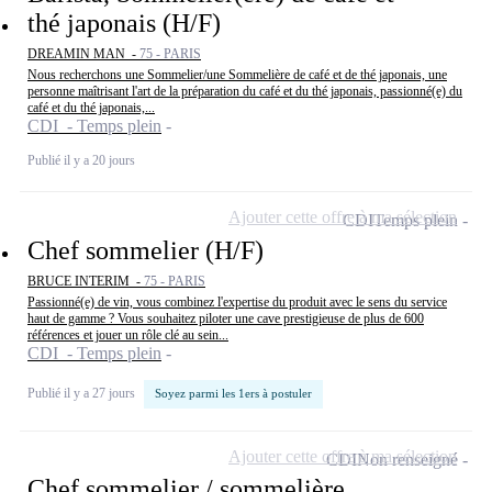
thé japonais (H/F)
DREAMIN MAN -
75 - PARIS
Nous recherchons une Sommelier/une Sommelière de café et de thé japonais, une
personne maîtrisant l'art de la préparation du café et du thé japonais, passionné(e) du
café et du thé japonais,...
CDI - Temps plein
Publié il y a 20 jours
Ajouter cette offre à ma sélection
CDI
Temps plein
Chef sommelier (H/F)
BRUCE INTERIM -
75 - PARIS
Passionné(e) de vin, vous combinez l'expertise du produit avec le sens du service
haut de gamme ? Vous souhaitez piloter une cave prestigieuse de plus de 600
références et jouer un rôle clé au sein...
CDI - Temps plein
Publié il y a 27 jours
Soyez parmi les 1ers à postuler
Ajouter cette offre à ma sélection
CDI
Non renseigné
Chef sommelier / sommelière