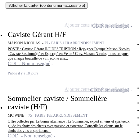
Afficher la carte
(contenu non-accessible)
Ajouter cette offre à ma sélection
CDI
Non renseigné
Caviste Gérant H/F
MAISON NICOLAS -
75 - PARIS 1ER ARRONDISSEMENT
POSTE : Caviste Gérant H/F DESCRIPTION : Rejoignez l'équipe Maison Nicolas
: Caviste Passionné(e) et Expert(e) en Vente ! Chez Maison Nicolas, nous croyons
que chaque bouteille de vin raconte une...
CDI - Non renseigné
Publié il y a 18 jours
Ajouter cette offre à ma sélection
CDD
Non renseigné
Sommelier-caviste / Sommelière-
caviste (H/F)
MC WINE -
75 - PARIS 18E ARRONDISSEMENT
Offre collectée par La bonne alternance : Le Sommelier, expert en vins et spiritueux,
guide les choix des clients avec passion et expertise. Conseille les clients sur le
choix des vins et spiritueux...
CDD - Non renseigné