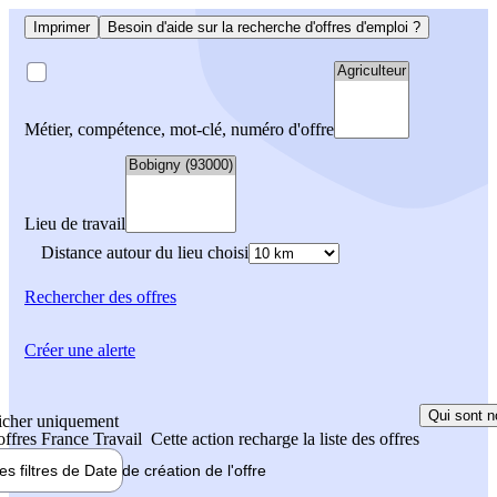
Imprimer
Besoin d'aide sur la recherche d'offres d'emploi ?
Métier, compétence, mot-clé, numéro d'offre
Lieu de travail
Distance autour du lieu choisi
Rechercher
des offres
Créer une alerte
Qui sont n
icher uniquement
 offres France Travail
Cette action recharge la liste des offres
les filtres de
Date de création
de l'offre