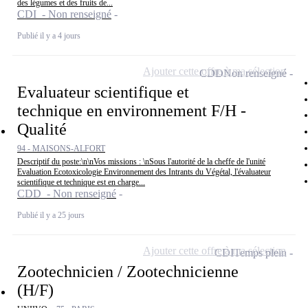
des légumes et des fruits de...
CDI - Non renseigné
Publié il y a 4 jours
Ajouter cette offre à ma sélection
CDD
Non renseigné
Evaluateur scientifique et
technique en environnement F/H -
Qualité
94 - MAISONS-ALFORT
Descriptif du poste:\n\nVos missions : \nSous l'autorité de la cheffe de l'unité
Evaluation Ecotoxicologie Environnement des Intrants du Végétal, l'évaluateur
scientifique et technique est en charge...
CDD - Non renseigné
Publié il y a 25 jours
Ajouter cette offre à ma sélection
CDI
Temps plein
Zootechnicien / Zootechnicienne
(H/F)