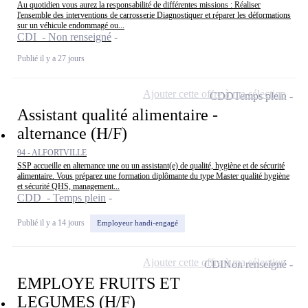
Au quotidien vous aurez la responsabilité de différentes missions : Réaliser
l'ensemble des interventions de carrosserie Diagnostiquer et réparer les déformations
sur un véhicule endommagé ou...
CDI - Non renseigné
Publié il y a 27 jours
Ajouter cette offre à ma sélection
CDD
Temps plein
Assistant qualité alimentaire -
alternance (H/F)
94 - ALFORTVILLE
SSP accueille en alternance une ou un assistant(e) de qualité, hygiène et de sécurité
alimentaire. Vous préparez une formation diplômante du type Master qualité hygiène
et sécurité QHS, management...
CDD - Temps plein
Publié il y a 14 jours
Employeur handi-engagé
Ajouter cette offre à ma sélection
CDI
Non renseigné
EMPLOYE FRUITS ET
LEGUMES (H/F)