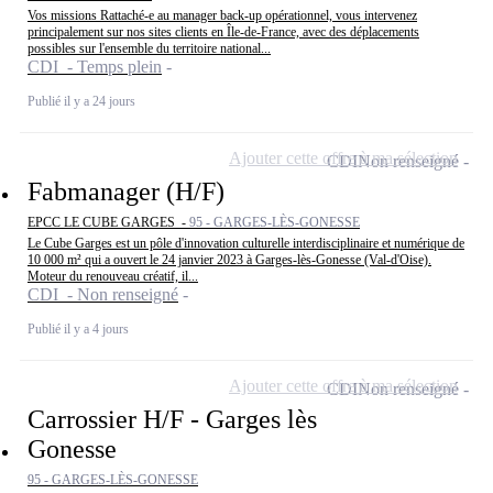
Vos missions Rattaché-e au manager back-up opérationnel, vous intervenez
principalement sur nos sites clients en Île-de-France, avec des déplacements
possibles sur l'ensemble du territoire national...
CDI - Temps plein
Publié il y a 24 jours
Ajouter cette offre à ma sélection
CDI
Non renseigné
Fabmanager (H/F)
EPCC LE CUBE GARGES -
95 - GARGES-LÈS-GONESSE
Le Cube Garges est un pôle d'innovation culturelle interdisciplinaire et numérique de
10 000 m² qui a ouvert le 24 janvier 2023 à Garges-lès-Gonesse (Val-d'Oise).
Moteur du renouveau créatif, il...
CDI - Non renseigné
Publié il y a 4 jours
Ajouter cette offre à ma sélection
CDI
Non renseigné
Carrossier H/F - Garges lès
Gonesse
95 - GARGES-LÈS-GONESSE