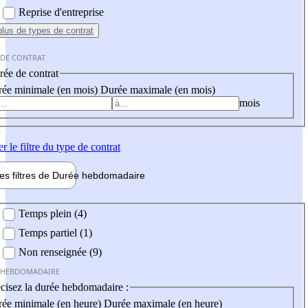
Reprise d'entreprise
plus
de types de contrat
 DE CONTRAT
ée de contrat
ée minimale (en mois)
Durée maximale (en mois)
mois
er
le filtre du type de contrat
les filtres de
Durée hebdo
madaire
 hebdomadaire
Temps plein (4)
Temps partiel (1)
Non renseignée (9)
 HEBDOMADAIRE
cisez la durée hebdomadaire :
ée minimale (en heure)
Durée maximale (en heure)