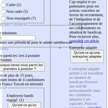
Cap emploi et ses
Cadre (2)
partenaires pour ses
actions concrètes en
Non cadre (5)
faveur du recrutement,
Non renseignée (7)
de l’intégration et de
l’accompagnement de
IRE BRUT MINIMUM
ses collaborateurs en
situation de handicap.
re minimum
Pour en savoir plus,
consultez cet article
.
ssez une périodicité pour le salaire saisi
Entreprise adaptée
NITÉS
Qu'est-ce qu'une
z parmi les 1ers à postuler
entreprise adaptée
résultats
?
urquoi serez-vous parmi les
L'entreprise adaptée
premiers à postuler ?
permet à un travailleur
es de plus de 15 jours,
en situation de
tant moins de 4 candidatures
handicap d'exercer
t France Travail est informé)
une activité
ICAP
professionnelle dans
des conditions
Employeur handi-
adaptées à ses
engagé (1)
capacités. Pour en
Qu'est-ce qu'un
savoir plus,
consultez