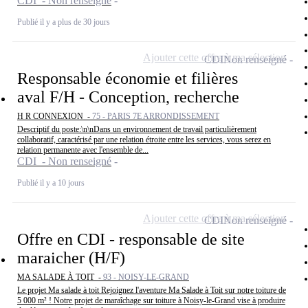
CDI - Non renseigné
Publié il y a plus de 30 jours
Ajouter cette offre à ma sélection
CDI
Non renseigné
Responsable économie et filières
aval F/H - Conception, recherche
H R CONNEXION -
75 - PARIS 7E ARRONDISSEMENT
Descriptif du poste:\n\nDans un environnement de travail particulièrement
collaboratif, caractérisé par une relation étroite entre les services, vous serez en
relation permanente avec l'ensemble de...
CDI - Non renseigné
Publié il y a 10 jours
Ajouter cette offre à ma sélection
CDI
Non renseigné
Offre en CDI - responsable de site
maraicher (H/F)
MA SALADE À TOIT -
93 - NOISY-LE-GRAND
Le projet Ma salade à toit Rejoignez l'aventure Ma Salade à Toit sur notre toiture de
5 000 m² ! Notre projet de maraîchage sur toiture à Noisy-le-Grand vise à produire