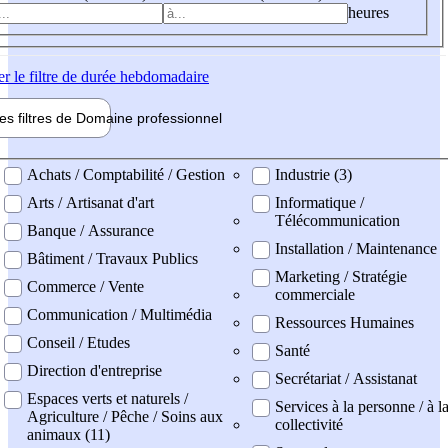
heures
er
le filtre de durée hebdomadaire
les filtres de
Domaine pro
fessionnel
ne professionel
Achats / Comptabilité / Gestion
Industrie (3)
Arts / Artisanat d'art
Informatique /
Télécommunication
Banque / Assurance
Installation / Maintenance
Bâtiment / Travaux Publics
Marketing / Stratégie
Commerce / Vente
commerciale
Communication / Multimédia
Ressources Humaines
Conseil / Etudes
Santé
Direction d'entreprise
Secrétariat / Assistanat
Espaces verts et naturels /
Services à la personne / à l
Agriculture / Pêche / Soins aux
collectivité
animaux (11)