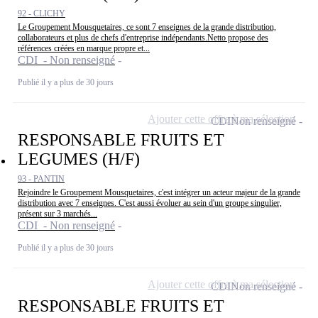
92 - CLICHY
Le Groupement Mousquetaires, ce sont 7 enseignes de la grande distribution,
collaborateurs et plus de chefs d'entreprise indépendants.Netto propose des
références créées en marque propre et...
CDI - Non renseigné
Publié il y a plus de 30 jours
Ajouter cette offre à ma sélection
CDI
Non renseigné
RESPONSABLE FRUITS ET
LEGUMES (H/F)
93 - PANTIN
Rejoindre le Groupement Mousquetaires, c'est intégrer un acteur majeur de la grande
distribution avec 7 enseignes. C'est aussi évoluer au sein d'un groupe singulier,
présent sur 3 marchés...
CDI - Non renseigné
Publié il y a plus de 30 jours
Ajouter cette offre à ma sélection
CDI
Non renseigné
RESPONSABLE FRUITS ET