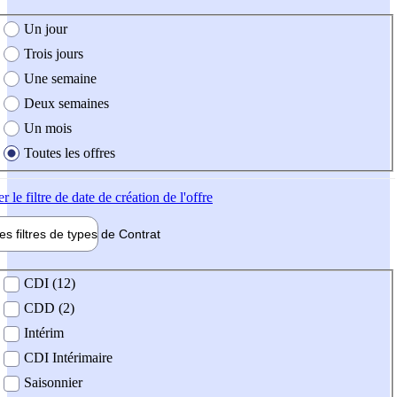
e création de l'offre
Un jour
Trois jours
Une semaine
Deux semaines
Un mois
Toutes les offres
er
le filtre de date de création de l'offre
les filtres de types de
Contrat
de contrat
CDI (12)
CDD (2)
Intérim
CDI Intérimaire
Saisonnier