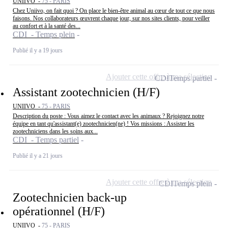
UNIIVO -
75 - PARIS
Chez Uniivo, on fait quoi ? On place le bien-être animal au cœur de tout ce que nous
faisons. Nos collaborateurs œuvrent chaque jour, sur nos sites clients, pour veiller
au confort et à la santé des...
CDI - Temps plein
Publié il y a 19 jours
Ajouter cette offre à ma sélection
CDI
Temps partiel
Assistant zootechnicien (H/F)
UNIIVO -
75 - PARIS
Description du poste : Vous aimez le contact avec les animaux ? Rejoignez notre
équipe en tant qu'assistant(e) zootechnicien(ne) ! Vos missions : Assister les
zootechniciens dans les soins aux...
CDI - Temps partiel
Publié il y a 21 jours
Ajouter cette offre à ma sélection
CDI
Temps plein
Zootechnicien back-up
opérationnel (H/F)
UNIIVO -
75 - PARIS