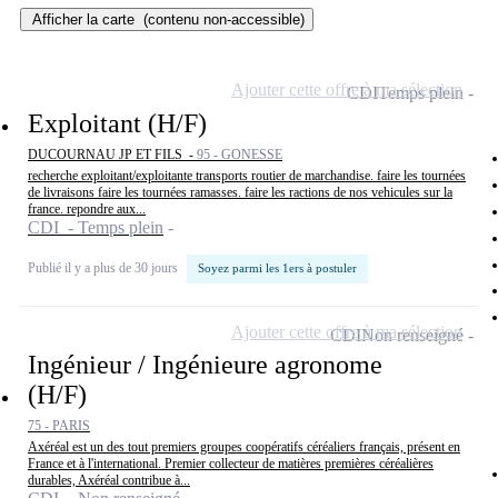
Afficher la carte
(contenu non-accessible)
Ajouter cette offre à ma sélection
CDI
Temps plein
Exploitant (H/F)
DUCOURNAU JP ET FILS -
95 - GONESSE
recherche exploitant/exploitante transports routier de marchandise. faire les tournées
de livraisons faire les tournées ramasses. faire les ractions de nos vehicules sur la
france. repondre aux...
CDI - Temps plein
Publié il y a plus de 30 jours
Soyez parmi les 1ers à postuler
Ajouter cette offre à ma sélection
CDI
Non renseigné
Ingénieur / Ingénieure agronome
(H/F)
75 - PARIS
Axéréal est un des tout premiers groupes coopératifs céréaliers français, présent en
France et à l'international. Premier collecteur de matières premières céréalières
durables, Axéréal contribue à...