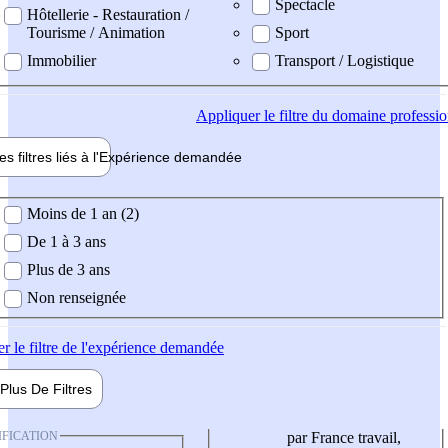
Spectacle
Hôtellerie - Restauration /
Tourisme / Animation
Sport
Immobilier
Transport / Logistique
Appliquer
le filtre du domaine professi
es filtres liés à l'
Expérience
demandée
ience demandée
Moins de 1 an (2)
De 1 à 3 ans
Plus de 3 ans
Non renseignée
er
le filtre de l'expérience demandée
Plus De
Filtres
IFICATION
par France travail,