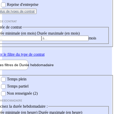
Reprise d'entreprise
plus
de types de contrat
 DE CONTRAT
ée de contrat
ée minimale (en mois)
Durée maximale (en mois)
mois
er
le filtre du type de contrat
les filtres de
Durée hebdo
madaire
 hebdomadaire
Temps plein
Temps partiel
Non renseignée (2)
 HEBDOMADAIRE
cisez la durée hebdomadaire :
ée minimale (en heure)
Durée maximale (en heure)