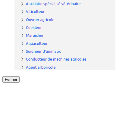
Fermer
Fermer
le détail de l'offre
/
Offre
sur
Offre précéden