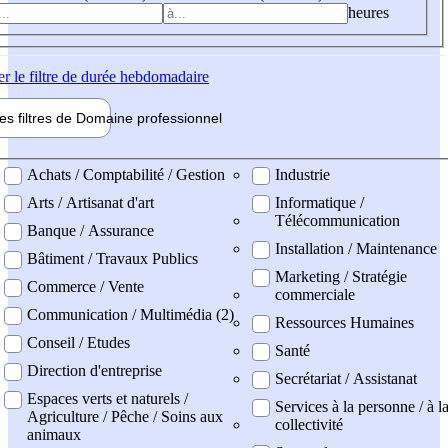
heures
er
le filtre de durée hebdomadaire
les filtres de
Domaine pro
fessionnel
ne professionel
Achats / Comptabilité / Gestion
Industrie
Arts / Artisanat d'art
Informatique /
Télécommunication
Banque / Assurance
Installation / Maintenance
Bâtiment / Travaux Publics
Marketing / Stratégie
Commerce / Vente
commerciale
Communication / Multimédia (2)
Ressources Humaines
Conseil / Etudes
Santé
Direction d'entreprise
Secrétariat / Assistanat
Espaces verts et naturels /
Services à la personne / à l
Agriculture / Pêche / Soins aux
collectivité
animaux