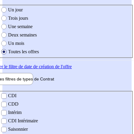
e création de l'offre
Un jour
Trois jours
Une semaine
Deux semaines
Un mois
Toutes les offres
er
le filtre de date de création de l'offre
les filtres de types de
Contrat
de contrat
CDI
CDD
Intérim
CDI Intérimaire
Saisonnier