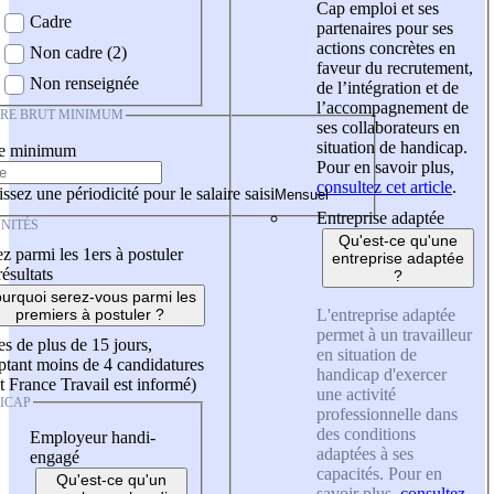
Cap emploi et ses
Cadre
partenaires pour ses
actions concrètes en
Non cadre (2)
faveur du recrutement,
Non renseignée
de l’intégration et de
l’accompagnement de
IRE BRUT MINIMUM
ses collaborateurs en
situation de handicap.
re minimum
Pour en savoir plus,
consultez cet article
.
ssez une périodicité pour le salaire saisi
Entreprise adaptée
NITÉS
Qu'est-ce qu'une
z parmi les 1ers à postuler
entreprise adaptée
résultats
?
urquoi serez-vous parmi les
L'entreprise adaptée
premiers à postuler ?
permet à un travailleur
es de plus de 15 jours,
en situation de
tant moins de 4 candidatures
handicap d'exercer
t France Travail est informé)
une activité
ICAP
professionnelle dans
des conditions
Employeur handi-
adaptées à ses
engagé
capacités. Pour en
Qu'est-ce qu'un
savoir plus,
consultez