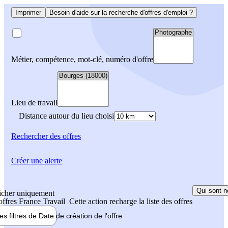
Imprimer
Besoin d'aide sur la recherche d'offres d'emploi ?
Métier, compétence, mot-clé, numéro d'offre
Lieu de travail
Distance autour du lieu choisi
Rechercher
des offres
Créer une alerte
Qui sont n
icher uniquement
 offres France Travail
Cette action recharge la liste des offres
les filtres de
Date de création
de l'offre