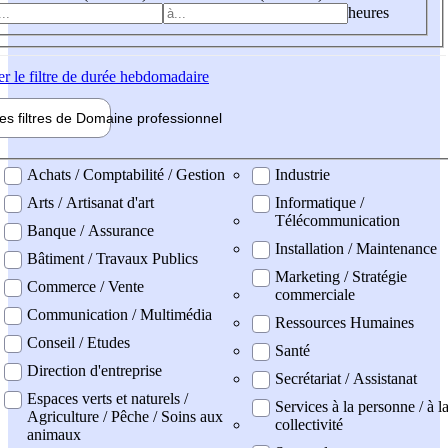
heures
er
le filtre de durée hebdomadaire
les filtres de
Domaine pro
fessionnel
ne professionel
Achats / Comptabilité / Gestion
Industrie
Arts / Artisanat d'art
Informatique /
Télécommunication
Banque / Assurance
Installation / Maintenance
Bâtiment / Travaux Publics
Marketing / Stratégie
Commerce / Vente
commerciale
Communication / Multimédia
Ressources Humaines
Conseil / Etudes
Santé
Direction d'entreprise
Secrétariat / Assistanat
Espaces verts et naturels /
Services à la personne / à l
Agriculture / Pêche / Soins aux
collectivité
animaux