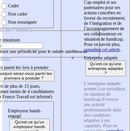
Cap emploi et ses
Cadre
partenaires pour ses
actions concrètes en
Non cadre
faveur du recrutement,
Non renseignée
de l’intégration et de
l’accompagnement de
IRE BRUT MINIMUM
ses collaborateurs en
situation de handicap.
re minimum
Pour en savoir plus,
consultez cet article
.
ssez une périodicité pour le salaire saisi
Entreprise adaptée
NITÉS
Qu'est-ce qu'une
z parmi les 1ers à postuler
entreprise adaptée
?
urquoi serez-vous parmi les
premiers à postuler ?
L'entreprise adaptée
es de plus de 15 jours,
permet à un travailleur
tant moins de 4 candidatures
en situation de
t France Travail est informé)
handicap d'exercer
ICAP
une activité
professionnelle dans
Employeur handi-
des conditions
engagé
adaptées à ses
Qu'est-ce qu'un
capacités. Pour en
employeur handi-
savoir plus,
consultez