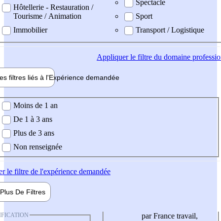
Spectacle
Hôtellerie - Restauration /
Tourisme / Animation
Sport
Immobilier
Transport / Logistique
Appliquer
le filtre du domaine professi
es filtres liés à l'
Expérience
demandée
ience demandée
Moins de 1 an
De 1 à 3 ans
Plus de 3 ans
Non renseignée
er
le filtre de l'expérience demandée
Plus De
Filtres
IFICATION
par France travail,