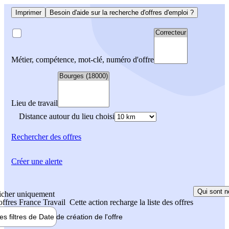
Imprimer
Besoin d'aide sur la recherche d'offres d'emploi ?
Métier, compétence, mot-clé, numéro d'offre
Lieu de travail
Distance autour du lieu choisi
Rechercher
des offres
Créer une alerte
Qui sont n
icher uniquement
 offres France Travail
Cette action recharge la liste des offres
les filtres de
Date de création
de l'offre