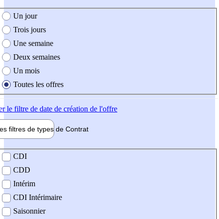
e création de l'offre
Un jour
Trois jours
Une semaine
Deux semaines
Un mois
Toutes les offres
er
le filtre de date de création de l'offre
les filtres de types de
Contrat
de contrat
CDI
CDD
Intérim
CDI Intérimaire
Saisonnier