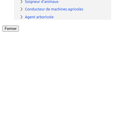
Fermer
Fermer
le détail de l'offre
/
Offre
sur
Offre précéden