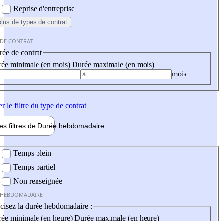
Reprise d'entreprise
plus
de types de contrat
 DE CONTRAT
ée de contrat
ée minimale (en mois)
Durée maximale (en mois)
mois
er
le filtre du type de contrat
les filtres de
Durée hebdo
madaire
 hebdomadaire
Temps plein
Temps partiel
Non renseignée
 HEBDOMADAIRE
cisez la durée hebdomadaire :
ée minimale (en heure)
Durée maximale (en heure)