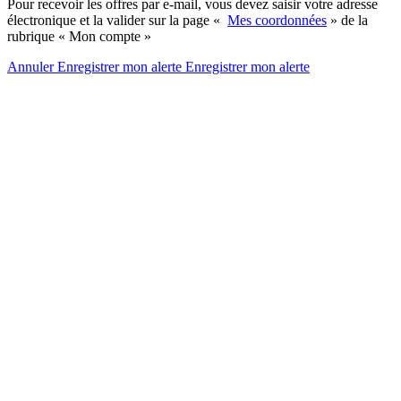
Pour recevoir les offres par e-mail, vous devez saisir votre adresse
électronique et la valider sur la page «
Mes coordonnées
» de la
rubrique « Mon compte »
Annuler
Enregistrer mon alerte
Enregistrer
mon alerte