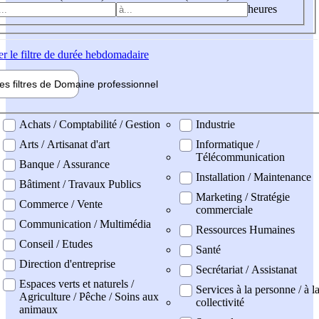
heures
er
le filtre de durée hebdomadaire
les filtres de
Domaine pro
fessionnel
ne professionel
Achats / Comptabilité / Gestion
Industrie
Arts / Artisanat d'art
Informatique /
Télécommunication
Banque / Assurance
Installation / Maintenance
Bâtiment / Travaux Publics
Marketing / Stratégie
Commerce / Vente
commerciale
Communication / Multimédia
Ressources Humaines
Conseil / Etudes
Santé
Direction d'entreprise
Secrétariat / Assistanat
Espaces verts et naturels /
Services à la personne / à l
Agriculture / Pêche / Soins aux
collectivité
animaux