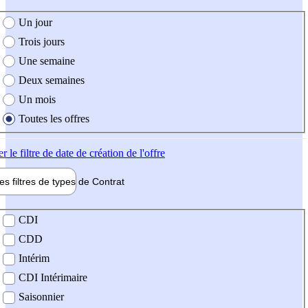
e création de l'offre
Un jour
Trois jours
Une semaine
Deux semaines
Un mois
Toutes les offres
er
le filtre de date de création de l'offre
les filtres de types de
Contrat
de contrat
CDI
CDD
Intérim
CDI Intérimaire
Saisonnier