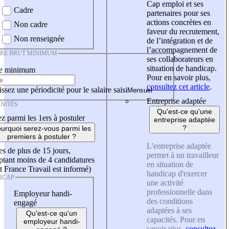
Cap emploi et ses
Cadre
partenaires pour ses
actions concrètes en
Non cadre
faveur du recrutement,
Non renseignée
de l’intégration et de
l’accompagnement de
IRE BRUT MINIMUM
ses collaborateurs en
situation de handicap.
re minimum
Pour en savoir plus,
consultez cet article
.
ssez une périodicité pour le salaire saisi
Entreprise adaptée
NITÉS
Qu'est-ce qu'une
z parmi les 1ers à postuler
entreprise adaptée
?
urquoi serez-vous parmi les
premiers à postuler ?
L'entreprise adaptée
es de plus de 15 jours,
permet à un travailleur
tant moins de 4 candidatures
en situation de
t France Travail est informé)
handicap d'exercer
ICAP
une activité
professionnelle dans
Employeur handi-
des conditions
engagé
adaptées à ses
Qu'est-ce qu'un
capacités. Pour en
employeur handi-
savoir plus,
consultez