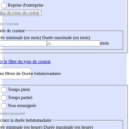
Reprise d'entreprise
plus
de types de contrat
 DE CONTRAT
ée de contrat
ée minimale (en mois)
Durée maximale (en mois)
mois
er
le filtre du type de contrat
les filtres de
Durée hebdo
madaire
 hebdomadaire
Temps plein
Temps partiel
Non renseignée
 HEBDOMADAIRE
cisez la durée hebdomadaire :
ée minimale (en heure)
Durée maximale (en heure)