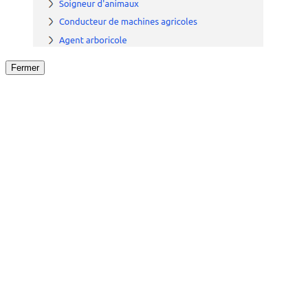
Fermer
Fermer
le détail de l'offre
/
Offre
sur
Offre précéden