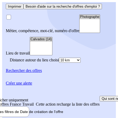
Imprimer
Besoin d'aide sur la recherche d'offres d'emploi ?
Métier, compétence, mot-clé, numéro d'offre
Lieu de travail
Distance autour du lieu choisi
Rechercher
des offres
Créer une alerte
Qui sont n
icher uniquement
 offres France Travail
Cette action recharge la liste des offres
les filtres de
Date de création
de l'offre