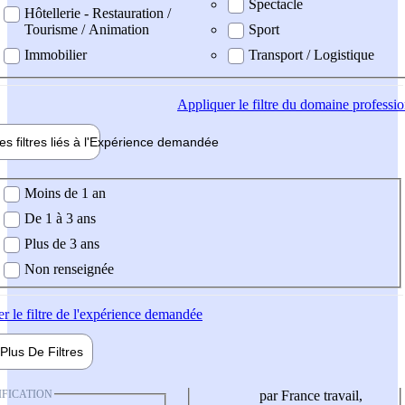
Spectacle
Hôtellerie - Restauration /
Tourisme / Animation
Sport
Immobilier
Transport / Logistique
Appliquer
le filtre du domaine professi
es filtres liés à l'
Expérience
demandée
ience demandée
Moins de 1 an
De 1 à 3 ans
Plus de 3 ans
Non renseignée
er
le filtre de l'expérience demandée
Plus De
Filtres
IFICATION
par France travail,