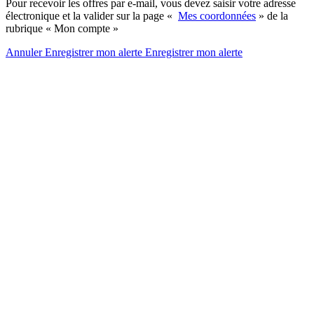
Pour recevoir les offres par e-mail, vous devez saisir votre adresse
électronique et la valider sur la page «
Mes coordonnées
» de la
rubrique « Mon compte »
Annuler
Enregistrer mon alerte
Enregistrer
mon alerte