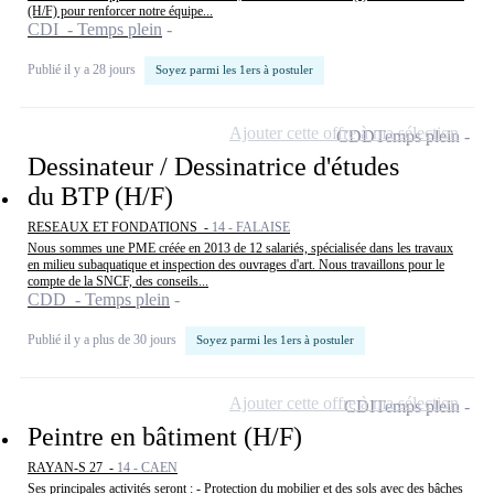
(H/F) pour renforcer notre équipe...
CDI - Temps plein
Publié il y a 28 jours
Soyez parmi les 1ers à postuler
Ajouter cette offre à ma sélection
CDD
Temps plein
Dessinateur / Dessinatrice d'études
du BTP (H/F)
RESEAUX ET FONDATIONS -
14 - FALAISE
Nous sommes une PME créée en 2013 de 12 salariés, spécialisée dans les travaux
en milieu subaquatique et inspection des ouvrages d'art. Nous travaillons pour le
compte de la SNCF, des conseils...
CDD - Temps plein
Publié il y a plus de 30 jours
Soyez parmi les 1ers à postuler
Ajouter cette offre à ma sélection
CDI
Temps plein
Peintre en bâtiment (H/F)
RAYAN-S 27 -
14 - CAEN
Ses principales activités seront : - Protection du mobilier et des sols avec des bâches