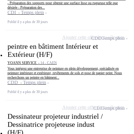
- Préparation des supports pour obtenir une surface lisse ou rugueuse telle que
désirée - Préparation des...
CDI - Temps plein
Publié il y a plus de 30 jours
Ajouter cette offre à ma sélection
CDD
Temps plein
peintre en bâtiment Intérieur et
Extérieur (H/F)
YOANN SERVICE -
14 - CAEN
Vous intégrez une entreprise de peinture en plein développement, spécialisée en
peinture intérieure et extérieure, revêtements de sols et pose de papier peint. Nous
recherchons un peintre en bâtiment...
CDD - Temps plein
Publié il y a plus de 30 jours
Ajouter cette offre à ma sélection
CDI
Temps plein
Dessinateur projeteur industriel /
Dessinatrice projeteuse indust
(H/F)