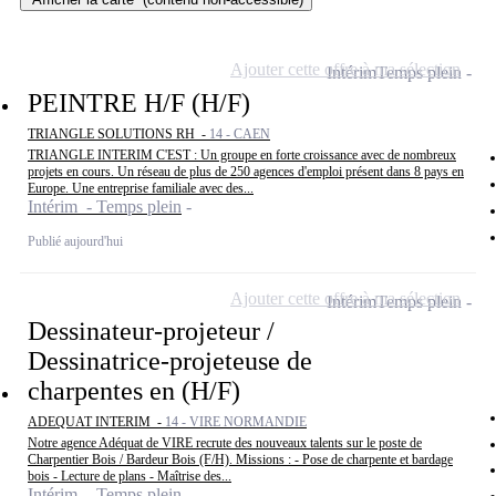
Ajouter cette offre à ma sélection
Intérim
Temps plein
PEINTRE H/F (H/F)
TRIANGLE SOLUTIONS RH -
14 - CAEN
TRIANGLE INTERIM C'EST : Un groupe en forte croissance avec de nombreux
projets en cours. Un réseau de plus de 250 agences d'emploi présent dans 8 pays en
Europe. Une entreprise familiale avec des...
Intérim - Temps plein
Publié aujourd'hui
Ajouter cette offre à ma sélection
Intérim
Temps plein
Dessinateur-projeteur /
Dessinatrice-projeteuse de
charpentes en (H/F)
ADEQUAT INTERIM -
14 - VIRE NORMANDIE
Notre agence Adéquat de VIRE recrute des nouveaux talents sur le poste de
Charpentier Bois / Bardeur Bois (F/H). Missions : - Pose de charpente et bardage
bois - Lecture de plans - Maîtrise des...
Intérim - Temps plein