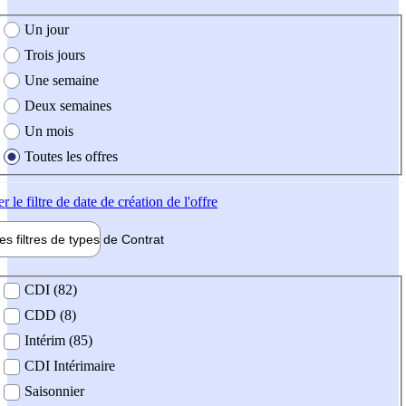
e création de l'offre
Un jour
Trois jours
Une semaine
Deux semaines
Un mois
Toutes les offres
er
le filtre de date de création de l'offre
les filtres de types de
Contrat
de contrat
CDI (82)
CDD (8)
Intérim (85)
CDI Intérimaire
Saisonnier