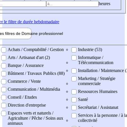
heures
er
le filtre de durée hebdomadaire
les filtres de
Domaine pro
fessionnel
ne professionel
Achats / Comptabilité / Gestion
Industrie (53)
Arts / Artisanat d'art (2)
Informatique /
Télécommunication
Banque / Assurance
Installation / Maintenance 
Bâtiment / Travaux Publics (88)
Marketing / Stratégie
Commerce / Vente
commerciale
Communication / Multimédia
Ressources Humaines
Conseil / Etudes
Santé
Direction d'entreprise
Secrétariat / Assistanat
Espaces verts et naturels /
Services à la personne / à l
Agriculture / Pêche / Soins aux
collectivité
animaux