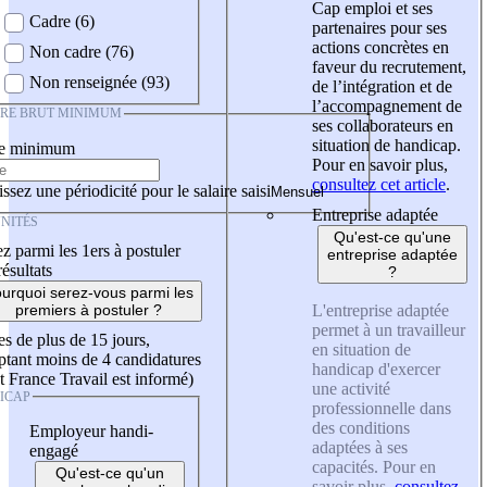
Cap emploi et ses
Cadre (6)
partenaires pour ses
actions concrètes en
Non cadre (76)
faveur du recrutement,
Non renseignée (93)
de l’intégration et de
l’accompagnement de
IRE BRUT MINIMUM
ses collaborateurs en
situation de handicap.
re minimum
Pour en savoir plus,
consultez cet article
.
ssez une périodicité pour le salaire saisi
Entreprise adaptée
NITÉS
Qu'est-ce qu'une
z parmi les 1ers à postuler
entreprise adaptée
résultats
?
urquoi serez-vous parmi les
L'entreprise adaptée
premiers à postuler ?
permet à un travailleur
es de plus de 15 jours,
en situation de
tant moins de 4 candidatures
handicap d'exercer
t France Travail est informé)
une activité
ICAP
professionnelle dans
des conditions
Employeur handi-
adaptées à ses
engagé
capacités. Pour en
Qu'est-ce qu'un
savoir plus,
consultez