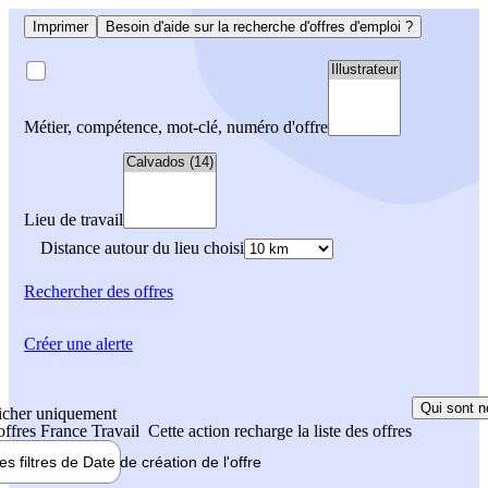
Imprimer
Besoin d'aide sur la recherche d'offres d'emploi ?
Métier, compétence, mot-clé, numéro d'offre
Lieu de travail
Distance autour du lieu choisi
Rechercher
des offres
Créer une alerte
Qui sont n
icher uniquement
 offres France Travail
Cette action recharge la liste des offres
les filtres de
Date de création
de l'offre