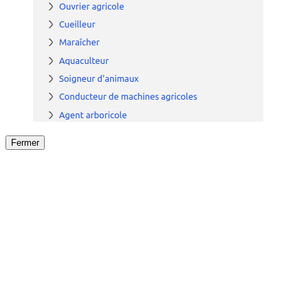
Fermer
Fermer
le détail de l'offre
/
Offre
sur
Offre précéden