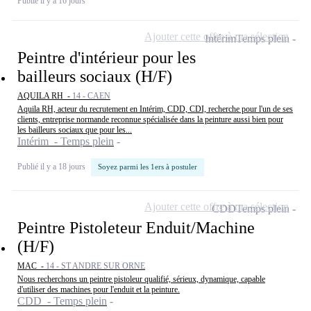
Publié il y a 16 jours
Ajouter cette offre à ma sélection
Intérim
Temps plein
Peintre d'intérieur pour les
bailleurs sociaux (H/F)
AQUILA RH -
14 - CAEN
Aquila RH, acteur du recrutement en Intérim, CDD, CDI, recherche pour l'un de ses
clients, entreprise normande reconnue spécialisée dans la peinture aussi bien pour
les bailleurs sociaux que pour les...
Intérim - Temps plein
Publié il y a 18 jours
Soyez parmi les 1ers à postuler
Ajouter cette offre à ma sélection
CDD
Temps plein
Peintre Pistoleteur Enduit/Machine
(H/F)
MAC -
14 - ST ANDRE SUR ORNE
Nous recherchons un peintre pistoleur qualifié, sérieux, dynamique, capable
d'utiliser des machines pour l'enduit et la peinture.
CDD - Temps plein