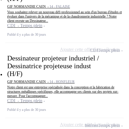
GIF NORMANDIE CAEN -
14 - FALAISE
Vous souhaitez relever un nouveau défi professionnel au sein d'un bureau d'études et
évoluer dans l'univers de la mécanique et de la chaudronnerie industrielle ? Notre
client recrute un Dessinateur...
CDI - Temps plein
Publié il y a plus de 30 jours
Ajouter cette offre à ma sélection
CDI
Temps plein
Dessinateur projeteur industriel /
Dessinatrice projeteuse indust
(H/F)
GIF NORMANDIE CAEN -
14 - HONFLEUR
Notre client est une entreprise spécialisée dans la conception et la fabrication de
structures métalliques spécifiques, elle accompagne ses clients sur des projets sur-
mesure. Pour l'accompagner...
CDI - Temps plein
Publié il y a plus de 30 jours
Ajouter cette offre à ma sélection
Intérim
Temps plein