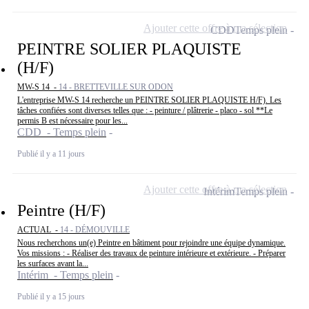
Ajouter cette offre à ma sélection
CDD
Temps plein
PEINTRE SOLIER PLAQUISTE
(H/F)
MW-S 14 -
14 - BRETTEVILLE SUR ODON
L'entreprise MW-S 14 recherche un PEINTRE SOLIER PLAQUISTE H/F). Les
tâches confiées sont diverses telles que : - peinture / plâtrerie - placo - sol **Le
permis B est nécessaire pour les...
CDD - Temps plein
Publié il y a 11 jours
Ajouter cette offre à ma sélection
Intérim
Temps plein
Peintre (H/F)
ACTUAL -
14 - DÉMOUVILLE
Nous recherchons un(e) Peintre en bâtiment pour rejoindre une équipe dynamique.
Vos missions : - Réaliser des travaux de peinture intérieure et extérieure. - Préparer
les surfaces avant la...
Intérim - Temps plein
Publié il y a 15 jours