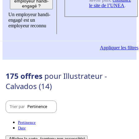
employeur handi-
le site de l’UNEA
.
engagé ?
Un employeur handi-
engagé est un
employeur reconnu
Appliquer
les filtres
175 offres
pour Illustrateur -
Calvados (14)
Trier par
Pertinence
Pertinence
Date
Afficher la carte
(contenu non-accessible)