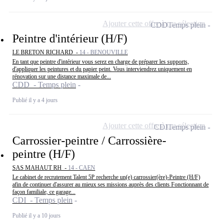
Ajouter cette offre à ma sélection
CDD
Temps plein
Peintre d'intérieur (H/F)
LE BRETON RICHARD -
14 - BENOUVILLE
En tant que peintre d'intérieur vous serez en charge de préparer les supports,
d'appliquer les peintures et du papier peint. Vous interviendrez uniquement en
rénovation sur une distance maximale de...
CDD - Temps plein
Publié il y a 4 jours
Ajouter cette offre à ma sélection
CDI
Temps plein
Carrossier-peintre / Carrossière-
peintre (H/F)
SAS MAHAUT RH -
14 - CAEN
Le cabinet de recrutement Talent 5P recherche un(e) carrossier(ère)-Peintre (H/F)
afin de continuer d'assurer au mieux ses missions auprès des clients Fonctionnant de
façon familiale, ce garage...
CDI - Temps plein
Publié il y a 10 jours