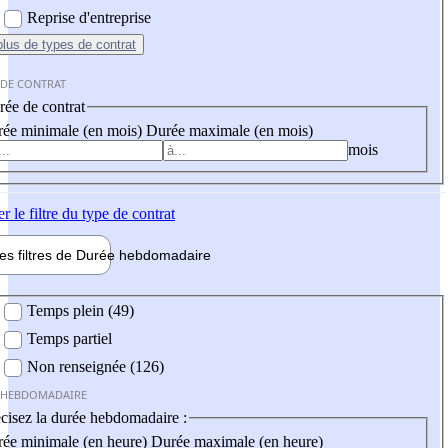
Reprise d'entreprise
plus
de types de contrat
 DE CONTRAT
ée de contrat
ée minimale (en mois)
Durée maximale (en mois)
mois
er
le filtre du type de contrat
les filtres de
Durée hebdo
madaire
 hebdomadaire
Temps plein (49)
Temps partiel
Non renseignée (126)
 HEBDOMADAIRE
cisez la durée hebdomadaire :
ée minimale (en heure)
Durée maximale (en heure)