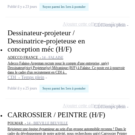
Publié il y a 23 jours
Soyez parmi les 1ers à postuler
Ajouter cette offre à ma sélection
CDI
Temps plein
Dessinateur-projeteur /
Dessinatrice-projeteuse en
conception méc (H/F)
ADECCO FRANCE -
14 - FALAISE
Adecco Falaise-Argentan recrute pour le compte d'une entreprise, un(e)
Dessinateur(rice) Projeteur(se) Mécanique (H/F) à Falaise. Ce poste est à pourvoir
dans le cadre d'un recrutement en CDI à...
CDI - Temps plein
Publié il y a 25 jours
Soyez parmi les 1ers à postuler
Ajouter cette offre à ma sélection
CDI
Temps plein
CARROSSIER / PEINTRE (H/F)
POLMAR -
14 - BIEVILLE BEUVILLE
Rejoignez une équipe dynamique au sein d'un groupe automobile reconnu ! Dans le
cadre du développement de notre activité, nous recherchons un(e) Carrossier Peintre