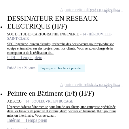
Ajouter cette offre à ma sélection
CDI
Temps plein
DESSINATEUR EN RESEAUX
ELECTRIQUE (H/F)
SOC D ETUDES CARTOGRAPHIE INGENERIE -
14 - HÉROUVILLE-
SAINT-CLAIR
SEC Ingénierie, bureau d'études, recherche des dessinateurs pour rejoindre son
équipe et travailler sur des projets pour nos clients. Vous serez en charge de la
conception et de la réalisation de...
CDI - Temps plein
Publié il y a 21 jours
Soyez parmi les 1ers à postuler
Ajouter cette offre à ma sélection
Intérim
Temps plein
Peintre en Bâtiment (h/f) (H/F)
ADECCO -
14 - SOULEUVRE EN BOCAGE
L'Agence Adecco Vire recrute pour l'un de ses clients, une entreprise spécialisée
dans les travaux de peinture et vitrerie, deux peintres en bâtiment (H/F) pour une
mission intérimaire. Vous serez au...
Intérim - Temps plein