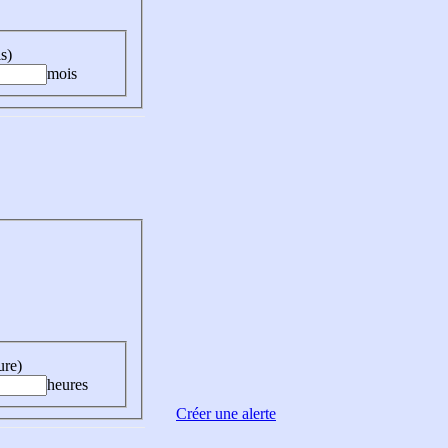
s)
mois
ure)
heures
Créer une alerte