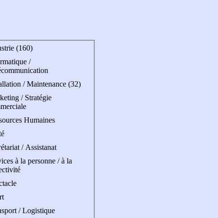
strie (160)
rmatique /
écommunication
allation / Maintenance (32)
eting / Stratégie
merciale
sources Humaines
té
étariat / Assistanat
ices à la personne / à la
ectivité
ctacle
rt
sport / Logistique