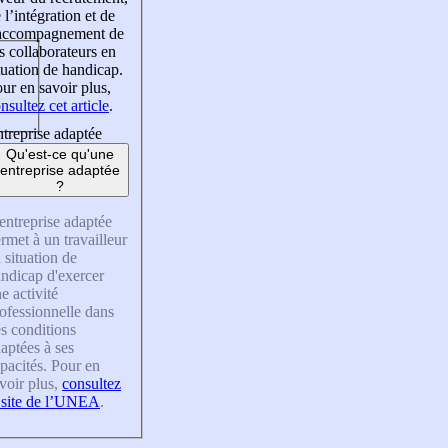
 l’intégration et de
’accompagnement de
s collaborateurs en
tuation de handicap.
ur en savoir plus,
nsultez cet article
.
treprise adaptée
Qu'est-ce qu'une
entreprise adaptée
?
entreprise adaptée
rmet à un travailleur
 situation de
ndicap d'exercer
e activité
ofessionnelle dans
s conditions
aptées à ses
pacités. Pour en
voir plus,
consultez
 site de l’UNEA
.