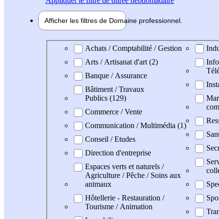
Appliquer
le filtre de durée hebdomadaire
Afficher les filtres de
Domaine pro
fessionnel
Domaine professionel
Achats / Comptabilité / Gestion
Indu
Arts / Artisanat d'art (2)
Info
Tél
Banque / Assurance
Inst
Bâtiment / Travaux
Publics (129)
Mark
com
Commerce / Vente
Res
Communication / Multimédia (1)
San
Conseil / Etudes
Secr
Direction d'entreprise
Serv
Espaces verts et naturels /
coll
Agriculture / Pêche / Soins aux
animaux
Spe
Hôtellerie - Restauration /
Spo
Tourisme / Animation
Tran