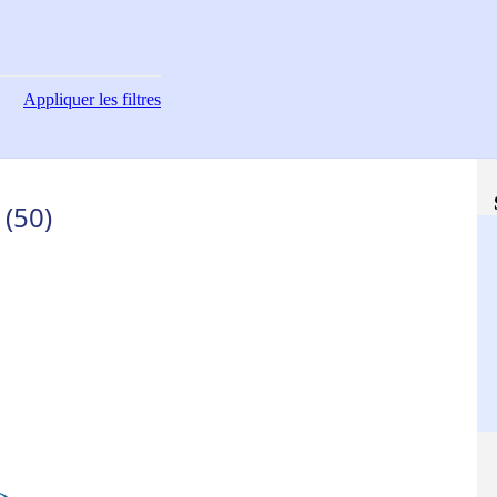
Appliquer
les filtres
 (50)