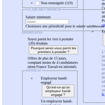
Non renseignée (119)
de
l
SALAIRE BRUT MINIMUM
se
si
Salaire minimum
Po
co
Choisissez une périodicité pour le salaire saisi
En
OPPORTUNITÉS
Soyez parmi les 1ers à postuler
(20)
résultats
Pourquoi serez-vous parmi les
L'
premiers à postuler ?
pe
Offres de plus de 15 jours,
en
comptant moins de 4 candidatures
ha
(dont France Travail est informé)
un
HANDICAP
pr
de
Employeur handi-
ad
engagé
ca
Qu'est-ce qu'un
sa
employeur handi-
le
engagé ?
Un employeur handi-