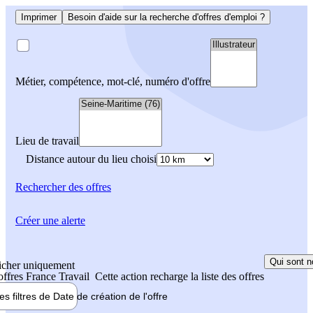
Imprimer
Besoin d'aide sur la recherche d'offres d'emploi ?
Métier, compétence, mot-clé, numéro d'offre
Lieu de travail
Distance autour du lieu choisi
Rechercher
des offres
Créer une alerte
Qui sont n
icher uniquement
 offres France Travail
Cette action recharge la liste des offres
les filtres de
Date de création
de l'offre