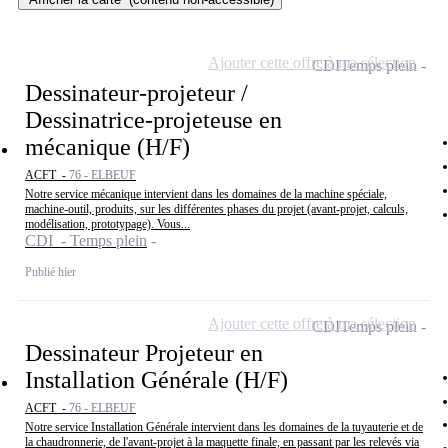
Ajouter cette offre à ma sélection
CDI
Temps plein
Dessinateur-projeteur /
Dessinatrice-projeteuse en
mécanique (H/F)
ACFT -
76 - ELBEUF
Notre service mécanique intervient dans les domaines de la machine spéciale,
machine-outil, produits, sur les différentes phases du projet (avant-projet, calculs,
modélisation, prototypage). Vous...
CDI - Temps plein
Publié hier
Ajouter cette offre à ma sélection
CDI
Temps plein
Dessinateur Projeteur en
Installation Générale (H/F)
ACFT -
76 - ELBEUF
Notre service Installation Générale intervient dans les domaines de la tuyauterie et de
la chaudronnerie, de l'avant-projet à la maquette finale, en passant par les relevés via