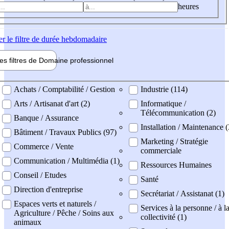
heures
er
le filtre de durée hebdomadaire
les filtres de
Domaine pro
fessionnel
ne professionel
Achats / Comptabilité / Gestion
Industrie (114)
Arts / Artisanat d'art (2)
Informatique /
Télécommunication (2)
Banque / Assurance
Installation / Maintenance 
Bâtiment / Travaux Publics (97)
Marketing / Stratégie
Commerce / Vente
commerciale
Communication / Multimédia (1)
Ressources Humaines
Conseil / Etudes
Santé
Direction d'entreprise
Secrétariat / Assistanat (1)
Espaces verts et naturels /
Services à la personne / à l
Agriculture / Pêche / Soins aux
collectivité (1)
animaux