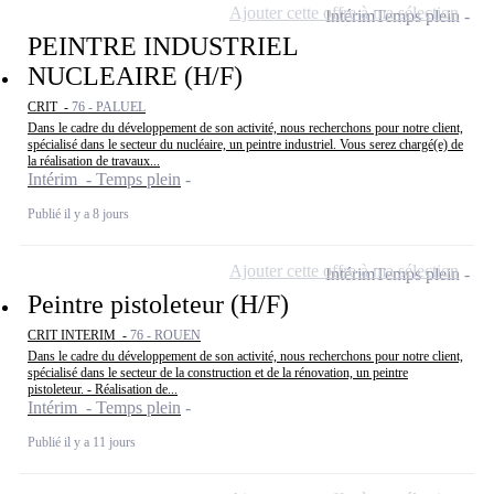
Ajouter cette offre à ma sélection
Intérim
Temps plein
PEINTRE INDUSTRIEL
NUCLEAIRE (H/F)
CRIT -
76 - PALUEL
Dans le cadre du développement de son activité, nous recherchons pour notre client,
spécialisé dans le secteur du nucléaire, un peintre industriel. Vous serez chargé(e) de
la réalisation de travaux...
Intérim - Temps plein
Publié il y a 8 jours
Ajouter cette offre à ma sélection
Intérim
Temps plein
Peintre pistoleteur (H/F)
CRIT INTERIM -
76 - ROUEN
Dans le cadre du développement de son activité, nous recherchons pour notre client,
spécialisé dans le secteur de la construction et de la rénovation, un peintre
pistoleteur. - Réalisation de...
Intérim - Temps plein
Publié il y a 11 jours