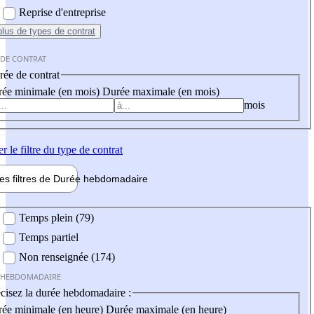
Reprise d'entreprise
plus
de types de contrat
 DE CONTRAT
ée de contrat
ée minimale (en mois)
Durée maximale (en mois)
mois
er
le filtre du type de contrat
les filtres de
Durée hebdo
madaire
 hebdomadaire
Temps plein (79)
Temps partiel
Non renseignée (174)
 HEBDOMADAIRE
cisez la durée hebdomadaire :
ée minimale (en heure)
Durée maximale (en heure)