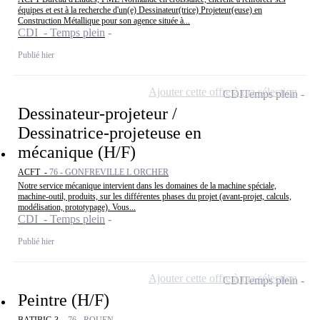
équipes et est à la recherche d'un(e) Dessinateur(trice) Projeteur(euse) en
Construction Métallique pour son agence située à...
CDI - Temps plein
Publié hier
Ajouter cette offre à ma sélection
CDI
Temps plein
Dessinateur-projeteur /
Dessinatrice-projeteuse en
mécanique (H/F)
ACFT -
76 - GONFREVILLE L ORCHER
Notre service mécanique intervient dans les domaines de la machine spéciale,
machine-outil, produits, sur les différentes phases du projet (avant-projet, calculs,
modélisation, prototypage). Vous...
CDI - Temps plein
Publié hier
Ajouter cette offre à ma sélection
CDI
Temps plein
Peintre (H/F)