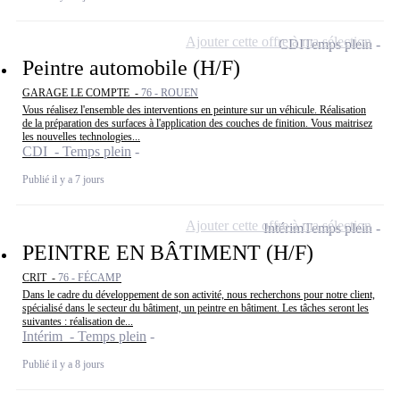
Ajouter cette offre à ma sélection
CDI
Temps plein
Peintre automobile (H/F)
GARAGE LE COMPTE -
76 - ROUEN
Vous réalisez l'ensemble des interventions en peinture sur un véhicule. Réalisation
de la préparation des surfaces à l'application des couches de finition. Vous maitrisez
les nouvelles technologies...
CDI - Temps plein
Publié il y a 7 jours
Ajouter cette offre à ma sélection
Intérim
Temps plein
PEINTRE EN BÂTIMENT (H/F)
CRIT -
76 - FÉCAMP
Dans le cadre du développement de son activité, nous recherchons pour notre client,
spécialisé dans le secteur du bâtiment, un peintre en bâtiment. Les tâches seront les
suivantes : réalisation de...
Intérim - Temps plein
Publié il y a 8 jours