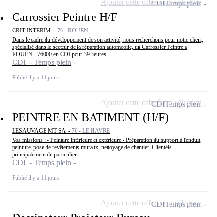
Ajouter cette offre à ma sélection
CDI
Temps plein
Carrossier Peintre H/F
CRIT INTERIM -
76 - ROUEN
Dans le cadre du développement de son activité, nous recherchons pour notre client,
spécialisé dans le secteur de la réparation automobile, un Carrossier Peintre à
ROUEN - 76000 en CDI pour 39 heures...
CDI - Temps plein
Publié il y a 11 jours
Ajouter cette offre à ma sélection
CDI
Temps plein
PEINTRE EN BATIMENT (H/F)
LESAUVAGE MT SA -
76 - LE HAVRE
Vos missions : - Peinture intérieure et extérieure - Préparation du support à l'enduit,
peinture, pose de revêtements muraux, nettoyage de chantier. Clientèle
principalement de particuliers.
CDI - Temps plein
Publié il y a 11 jours
Ajouter cette offre à ma sélection
CDI
Temps plein