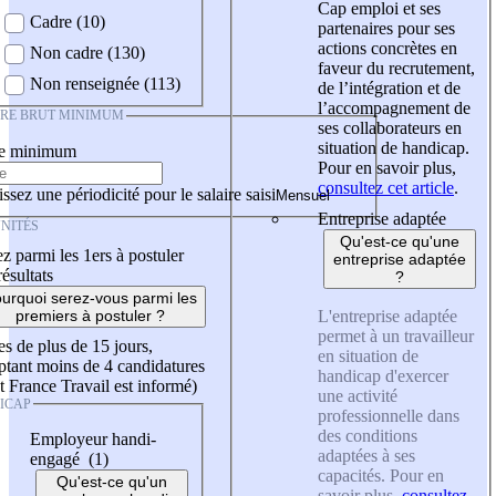
Cap emploi et ses
Cadre (10)
partenaires pour ses
actions concrètes en
Non cadre (130)
faveur du recrutement,
Non renseignée (113)
de l’intégration et de
l’accompagnement de
IRE BRUT MINIMUM
ses collaborateurs en
situation de handicap.
re minimum
Pour en savoir plus,
consultez cet article
.
ssez une périodicité pour le salaire saisi
Entreprise adaptée
NITÉS
Qu'est-ce qu'une
z parmi les 1ers à postuler
entreprise adaptée
résultats
?
urquoi serez-vous parmi les
L'entreprise adaptée
premiers à postuler ?
permet à un travailleur
es de plus de 15 jours,
en situation de
tant moins de 4 candidatures
handicap d'exercer
t France Travail est informé)
une activité
ICAP
professionnelle dans
des conditions
Employeur handi-
adaptées à ses
engagé (1)
capacités. Pour en
Qu'est-ce qu'un
savoir plus,
consultez