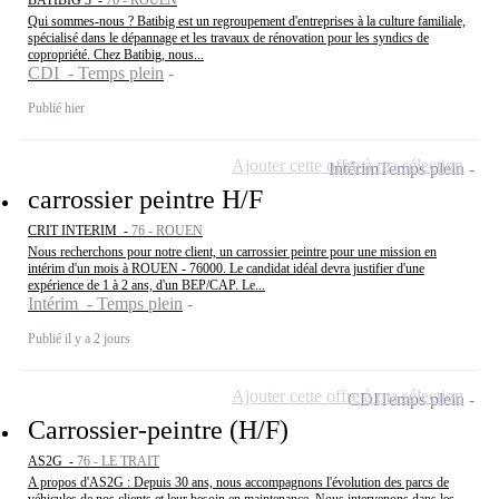
BATIBIG 3 -
76 - ROUEN
Qui sommes-nous ? Batibig est un regroupement d'entreprises à la culture familiale,
spécialisé dans le dépannage et les travaux de rénovation pour les syndics de
copropriété. Chez Batibig, nous...
CDI - Temps plein
Publié hier
Ajouter cette offre à ma sélection
Intérim
Temps plein
carrossier peintre H/F
CRIT INTERIM -
76 - ROUEN
Nous recherchons pour notre client, un carrossier peintre pour une mission en
intérim d'un mois à ROUEN - 76000. Le candidat idéal devra justifier d'une
expérience de 1 à 2 ans, d'un BEP/CAP. Le...
Intérim - Temps plein
Publié il y a 2 jours
Ajouter cette offre à ma sélection
CDI
Temps plein
Carrossier-peintre (H/F)
AS2G -
76 - LE TRAIT
A propos d'AS2G : Depuis 30 ans, nous accompagnons l'évolution des parcs de
véhicules de nos clients et leur besoin en maintenance. Nous intervenons dans les