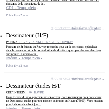
domaines de la mécanique, de la...
CDI - Temps plein
Publié il y a 2 jours
Ajouter cette offre à ma sélection
Intérim
Temps plein
Dessinateur (H/F)
PARTNAIRE -
76 - SAINT-ÉTIENNE-DU-ROUVRAY
Partnaire de St Etienne du Rouvray recherche pour un de ses clients, spécialisée
dans la conception et de la préfabrication de kits électriques, plomberie et chauffage
sur mesure : 1 dessinateur...
Intérim - Temps plein
Publié il y a 2 jours
Ajouter cette offre à ma sélection
Intérim
Temps plein
Dessinateur études H/F
CRIT INTERIM -
76 - HAVRE
Dans le cadre du développement de son activité, nous recherchons pour notre client,
un Dessinateur études pour une mission en intérim au Havre (76600). Votre mission
principale sera la mise à jour...
Intérim - Temps plein