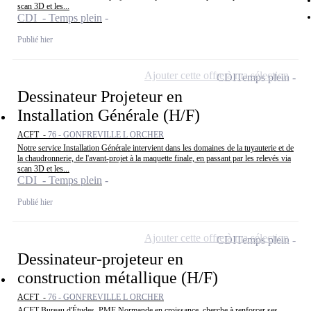
scan 3D et les...
CDI - Temps plein
Publié hier
Ajouter cette offre à ma sélection
CDI
Temps plein
Dessinateur Projeteur en
Installation Générale (H/F)
ACFT -
76 - GONFREVILLE L ORCHER
Notre service Installation Générale intervient dans les domaines de la tuyauterie et de
la chaudronnerie, de l'avant-projet à la maquette finale, en passant par les relevés via
scan 3D et les...
CDI - Temps plein
Publié hier
Ajouter cette offre à ma sélection
CDI
Temps plein
Dessinateur-projeteur en
construction métallique (H/F)
ACFT -
76 - GONFREVILLE L ORCHER
ACFT Bureau d'Études, PME Normande en croissance, cherche à renforcer ses