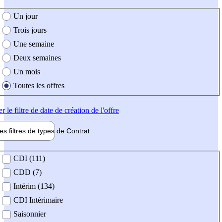
e création de l'offre
Un jour
Trois jours
Une semaine
Deux semaines
Un mois
Toutes les offres
er
le filtre de date de création de l'offre
les filtres de types de
Contrat
de contrat
CDI (111)
CDD (7)
Intérim (134)
CDI Intérimaire
Saisonnier