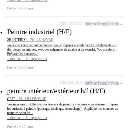
Publié il y a 3 jours
Ajouter cette offre à ma sélection
Intérim
Temps plein
Peintre industriel (H/F)
2H INTERIM -
76 - LE HAVRE
Vous intervenez sur site industriel, vous préparez et appliquez les revêtements sur
des pièces techniques, avec des exigences de qualité et de sécurité. Vos missions : -
Préparer les surfaces...
Intérim - Temps plein
Publié il y a 4 jours
Ajouter cette offre à ma sélection
Intérim
Temps plein
peintre intérieur/extérieur h/f (H/F)
CRIT -
76 - LILLEBONNE
Vos missions : - Effectuer des travaux de peinture intérieure et extérieure - Préparer
les surfaces à peindre (ponçage, lessivage, rebouchage) - Appliquer les couches de
peinture selon les...
Intérim - Temps plein
Publié il y a 7 jours