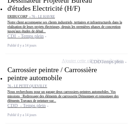
Dessinateur Projeteur Bureau
d'études Electricité (H/F)
ERIBUCORP -
76 - LE HAVRE
Notre client accompagne ses clients industriels, tertiaires et infrastructurels dans la
réalisation de leurs projets électriques, depuis les premières phases de conception
jusqu'aux études de détail...
CDI - Temps plein
Publié il y a 14 jours
Ajouter cette offre à ma sélection
CDD
Temps plein
Carrossier peintre / Carrossière
peintre automobile
76 - LE PETIT QUEVILLY
Nous recherchons pour un garage deux carrossiers-peintres automobiles. Vos
missions : Redressage des éléments de carrosserie Démontage et remontage des
éléments Travaux de peinture sur...
CDD - Temps plein
Publié il y a 14 jours