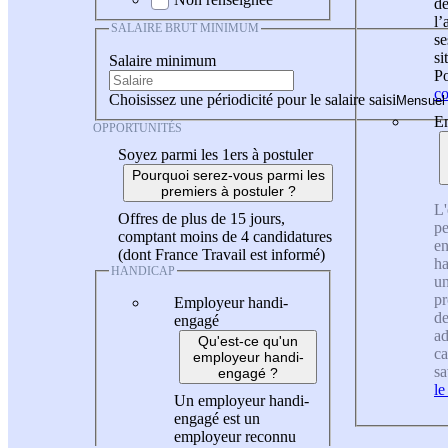
de
l
SALAIRE BRUT MINIMUM
se
si
Salaire minimum
Po
co
Choisissez une périodicité pour le salaire saisi
En
OPPORTUNITÉS
Soyez parmi les 1ers à postuler
Pourquoi serez-vous parmi les
premiers à postuler ?
L'
Offres de plus de 15 jours,
pe
comptant moins de 4 candidatures
en
(dont France Travail est informé)
ha
HANDICAP
un
pr
Employeur handi-
de
engagé
ad
Qu'est-ce qu'un
ca
employeur handi-
sa
engagé ?
le
Un employeur handi-
engagé est un
employeur reconnu