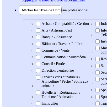
Appliquer
le filtre de durée hebdomadaire
Afficher les filtres de
Domaine pro
fessionnel
Domaine professionel
Achats / Comptabilité / Gestion
Indu
Arts / Artisanat d'art
Info
Tél
Banque / Assurance
Inst
Bâtiment / Travaux Publics
Mark
Commerce / Vente
com
Communication / Multimédia
Res
Conseil / Etudes
San
Direction d'entreprise
Secr
Espaces verts et naturels /
Serv
Agriculture / Pêche / Soins aux
coll
animaux
Spe
Hôtellerie - Restauration /
Tourisme / Animation
Spo
Immobilier
Tran