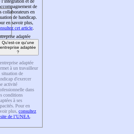
 l’intégration et de
’accompagnement de
s collaborateurs en
tuation de handicap.
ur en savoir plus,
nsultez cet article
.
treprise adaptée
Qu'est-ce qu'une
entreprise adaptée
?
entreprise adaptée
rmet à un travailleur
 situation de
ndicap d'exercer
e activité
ofessionnelle dans
s conditions
aptées à ses
pacités. Pour en
voir plus,
consultez
 site de l’UNEA
.