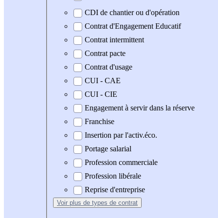
CDI de chantier ou d'opération
Contrat d'Engagement Educatif
Contrat intermittent
Contrat pacte
Contrat d'usage
CUI - CAE
CUI - CIE
Engagement à servir dans la réserve
Franchise
Insertion par l'activ.éco.
Portage salarial
Profession commerciale
Profession libérale
Reprise d'entreprise
Voir plus
de types de contrat