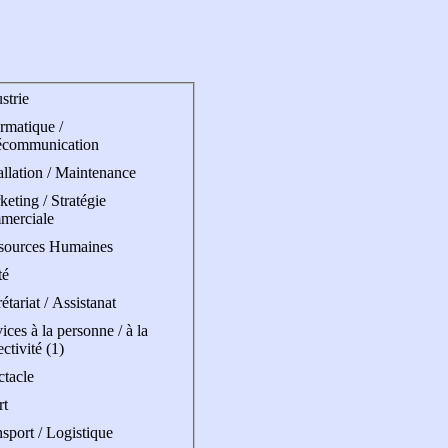
strie
rmatique /
écommunication
allation / Maintenance
eting / Stratégie
merciale
sources Humaines
té
étariat / Assistanat
ices à la personne / à la
ectivité (1)
ctacle
rt
sport / Logistique