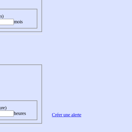
s)
mois
ure)
heures
Créer une alerte