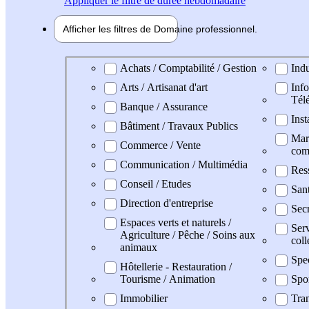
Appliquer
le filtre de durée hebdomadaire
Afficher les filtres de
Domaine pro
fessionnel
Domaine professionel
Achats / Comptabilité / Gestion
Indu
Arts / Artisanat d'art
Info
Tél
Banque / Assurance
Inst
Bâtiment / Travaux Publics
Mark
Commerce / Vente
com
Communication / Multimédia
Res
Conseil / Etudes
San
Direction d'entreprise
Secr
Espaces verts et naturels /
Serv
Agriculture / Pêche / Soins aux
coll
animaux
Spe
Hôtellerie - Restauration /
Tourisme / Animation
Spo
Immobilier
Tran