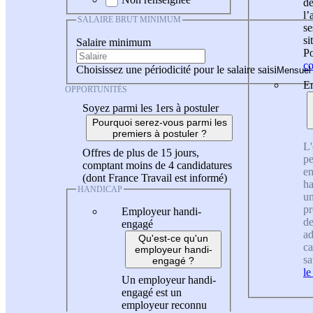
de
l
SALAIRE BRUT MINIMUM
se
si
Salaire minimum
Po
co
Choisissez une périodicité pour le salaire saisi
En
OPPORTUNITÉS
Soyez parmi les 1ers à postuler
Pourquoi serez-vous parmi les
premiers à postuler ?
L'
Offres de plus de 15 jours,
pe
comptant moins de 4 candidatures
en
(dont France Travail est informé)
ha
HANDICAP
un
pr
Employeur handi-
de
engagé
ad
Qu'est-ce qu'un
ca
employeur handi-
sa
engagé ?
le
Un employeur handi-
engagé est un
employeur reconnu