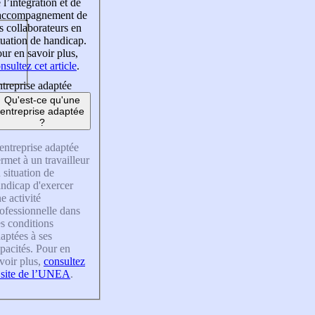
 l’intégration et de
’accompagnement de
s collaborateurs en
tuation de handicap.
ur en savoir plus,
nsultez cet article
.
treprise adaptée
Qu'est-ce qu'une
entreprise adaptée
?
entreprise adaptée
rmet à un travailleur
 situation de
ndicap d'exercer
e activité
ofessionnelle dans
s conditions
aptées à ses
pacités. Pour en
voir plus,
consultez
 site de l’UNEA
.