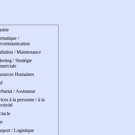
strie
rmatique /
écommunication
allation / Maintenance
eting / Stratégie
merciale
sources Humaines
té
étariat / Assistanat
ices à la personne / à la
ectivité
ctacle
rt
sport / Logistique