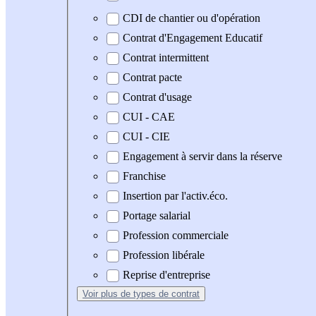
CDI de chantier ou d'opération
Contrat d'Engagement Educatif
Contrat intermittent
Contrat pacte
Contrat d'usage
CUI - CAE
CUI - CIE
Engagement à servir dans la réserve
Franchise
Insertion par l'activ.éco.
Portage salarial
Profession commerciale
Profession libérale
Reprise d'entreprise
Voir plus
de types de contrat