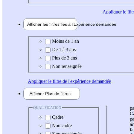
Appliquer
le fil
Afficher les filtres liés à l'
Expérience
demandée
Expérience demandée
Moins de 1 an
De 1 à 3 ans
Plus de 3 ans
Non renseignée
Appliquer
le filtre de l'expérience demandée
Afficher
Plus de
filtres
QUALIFICATION
pa
Ca
Cadre
pa
ac
Non cadre
fa
Non renseignée