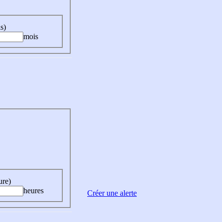
s)
mois
ure)
heures
Créer une alerte