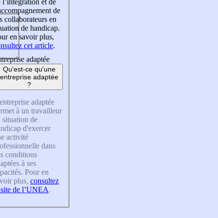
 l’intégration et de
’accompagnement de
s collaborateurs en
tuation de handicap.
ur en savoir plus,
nsultez cet article
.
treprise adaptée
Qu'est-ce qu'une
entreprise adaptée
?
entreprise adaptée
rmet à un travailleur
 situation de
ndicap d'exercer
e activité
ofessionnelle dans
s conditions
aptées à ses
pacités. Pour en
voir plus,
consultez
 site de l’UNEA
.