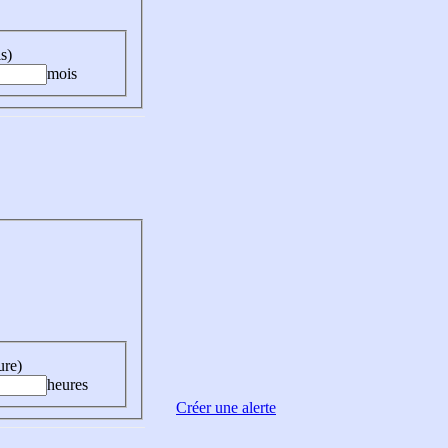
s)
mois
ure)
heures
Créer une alerte