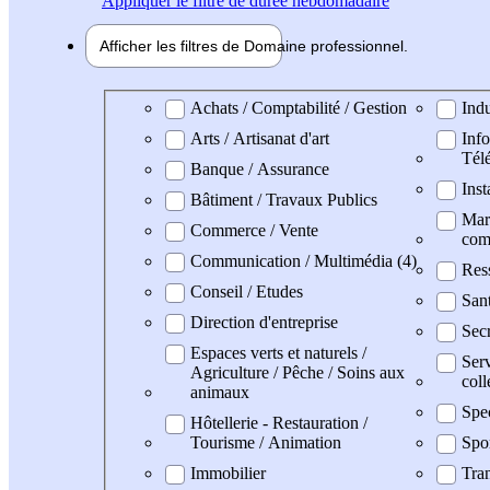
Appliquer
le filtre de durée hebdomadaire
Afficher les filtres de
Domaine pro
fessionnel
Domaine professionel
Achats / Comptabilité / Gestion
Indu
Arts / Artisanat d'art
Info
Tél
Banque / Assurance
Inst
Bâtiment / Travaux Publics
Mark
Commerce / Vente
com
Communication / Multimédia (4)
Res
Conseil / Etudes
San
Direction d'entreprise
Secr
Espaces verts et naturels /
Serv
Agriculture / Pêche / Soins aux
coll
animaux
Spe
Hôtellerie - Restauration /
Tourisme / Animation
Spo
Immobilier
Tran