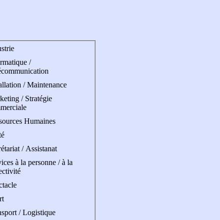
strie
rmatique /
écommunication
allation / Maintenance
eting / Stratégie
merciale
sources Humaines
té
étariat / Assistanat
ices à la personne / à la
ectivité
ctacle
rt
sport / Logistique