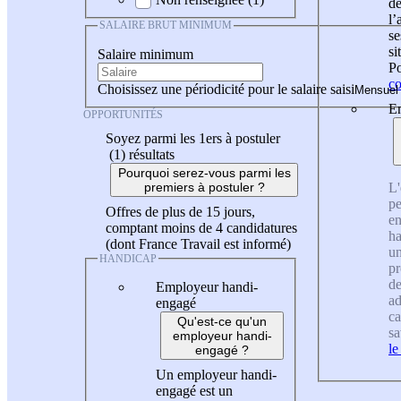
de
l
SALAIRE BRUT MINIMUM
se
si
Salaire minimum
Po
co
Choisissez une périodicité pour le salaire saisi
En
OPPORTUNITÉS
Soyez parmi les 1ers à postuler
(1)
résultats
Pourquoi serez-vous parmi les
L'
premiers à postuler ?
pe
Offres de plus de 15 jours,
en
comptant moins de 4 candidatures
ha
(dont France Travail est informé)
un
HANDICAP
pr
de
Employeur handi-
ad
engagé
ca
Qu'est-ce qu'un
sa
employeur handi-
le
engagé ?
Un employeur handi-
engagé est un