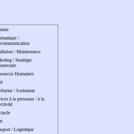
strie
rmatique /
écommunication
allation / Maintenance
eting / Stratégie
merciale
sources Humaines
té
étariat / Assistanat
ices à la personne / à la
ectivité
ctacle
rt
sport / Logistique