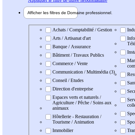
Appliquer
le filtre de durée hebdomadaire
Afficher les filtres de
Domaine pro
fessionnel
Domaine professionel
Achats / Comptabilité / Gestion
Indu
Arts / Artisanat d'art
Info
Tél
Banque / Assurance
Inst
Bâtiment / Travaux Publics
Mark
Commerce / Vente
com
Communication / Multimédia (3)
Res
Conseil / Etudes
San
Direction d'entreprise
Secr
Espaces verts et naturels /
Serv
Agriculture / Pêche / Soins aux
coll
animaux
Spe
Hôtellerie - Restauration /
Tourisme / Animation
Spo
Immobilier
Tran