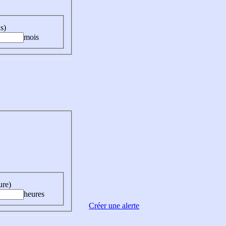
s)
mois
ure)
heures
Créer une alerte