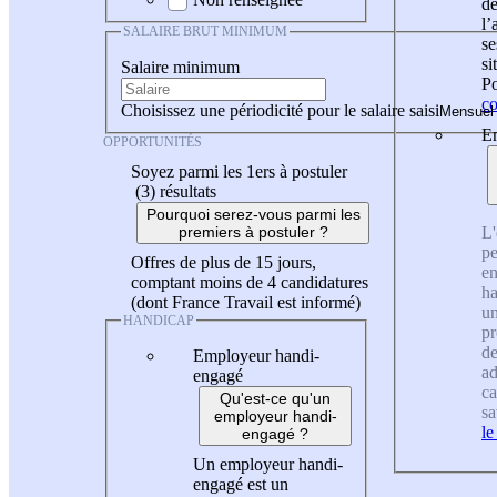
de
l
SALAIRE BRUT MINIMUM
se
si
Salaire minimum
Po
co
Choisissez une périodicité pour le salaire saisi
En
OPPORTUNITÉS
Soyez parmi les 1ers à postuler
(3)
résultats
Pourquoi serez-vous parmi les
L'
premiers à postuler ?
pe
Offres de plus de 15 jours,
en
comptant moins de 4 candidatures
ha
(dont France Travail est informé)
un
HANDICAP
pr
de
Employeur handi-
ad
engagé
ca
Qu'est-ce qu'un
sa
employeur handi-
le
engagé ?
Un employeur handi-
engagé est un