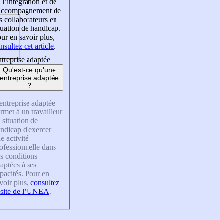
 l’intégration et de
’accompagnement de
s collaborateurs en
tuation de handicap.
ur en savoir plus,
nsultez cet article
.
treprise adaptée
Qu'est-ce qu'une
entreprise adaptée
?
entreprise adaptée
rmet à un travailleur
 situation de
ndicap d'exercer
e activité
ofessionnelle dans
s conditions
aptées à ses
pacités. Pour en
voir plus,
consultez
 site de l’UNEA
.