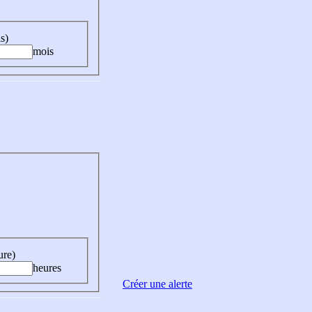
s)
mois
ure)
heures
Créer une alerte