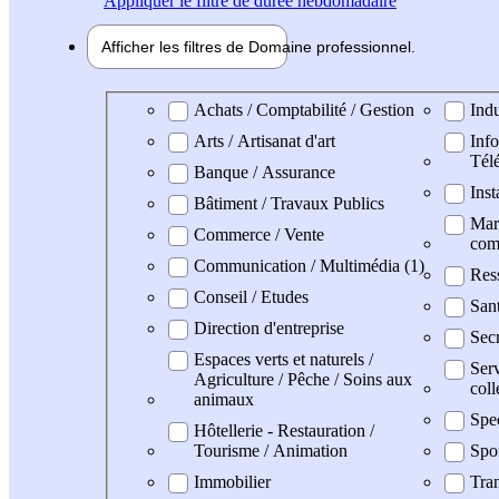
Appliquer
le filtre de durée hebdomadaire
Afficher les filtres de
Domaine pro
fessionnel
Domaine professionel
Achats / Comptabilité / Gestion
Indu
Arts / Artisanat d'art
Info
Tél
Banque / Assurance
Inst
Bâtiment / Travaux Publics
Mark
Commerce / Vente
com
Communication / Multimédia (1)
Res
Conseil / Etudes
San
Direction d'entreprise
Secr
Espaces verts et naturels /
Serv
Agriculture / Pêche / Soins aux
coll
animaux
Spe
Hôtellerie - Restauration /
Tourisme / Animation
Spo
Immobilier
Tran