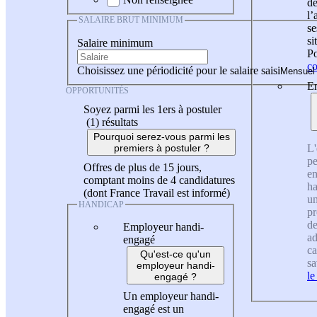
de
l
SALAIRE BRUT MINIMUM
se
si
Salaire minimum
Po
co
Choisissez une périodicité pour le salaire saisi
En
OPPORTUNITÉS
Soyez parmi les 1ers à postuler
(1)
résultats
Pourquoi serez-vous parmi les
L'
premiers à postuler ?
pe
Offres de plus de 15 jours,
en
comptant moins de 4 candidatures
ha
(dont France Travail est informé)
un
HANDICAP
pr
de
Employeur handi-
ad
engagé
ca
Qu'est-ce qu'un
sa
employeur handi-
le
engagé ?
Un employeur handi-
engagé est un