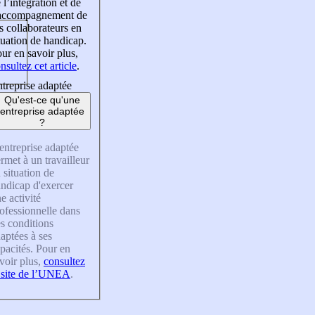
 l’intégration et de
’accompagnement de
s collaborateurs en
tuation de handicap.
ur en savoir plus,
nsultez cet article
.
treprise adaptée
Qu'est-ce qu'une
entreprise adaptée
?
entreprise adaptée
rmet à un travailleur
 situation de
ndicap d'exercer
e activité
ofessionnelle dans
s conditions
aptées à ses
pacités. Pour en
voir plus,
consultez
 site de l’UNEA
.