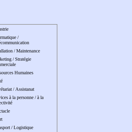
strie
rmatique /
écommunication
allation / Maintenance
eting / Stratégie
merciale
sources Humaines
té
étariat / Assistanat
ices à la personne / à la
ectivité
ctacle
rt
sport / Logistique