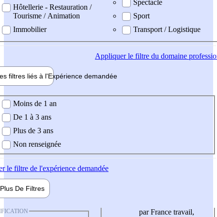
Spectacle
Hôtellerie - Restauration /
Tourisme / Animation
Sport
Immobilier
Transport / Logistique
Appliquer
le filtre du domaine professi
es filtres liés à l'
Expérience
demandée
ience demandée
Moins de 1 an
De 1 à 3 ans
Plus de 3 ans
Non renseignée
er
le filtre de l'expérience demandée
Plus De
Filtres
IFICATION
par France travail,