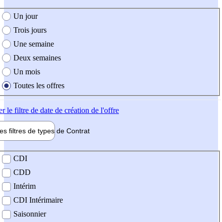
e création de l'offre
Un jour
Trois jours
Une semaine
Deux semaines
Un mois
Toutes les offres
er
le filtre de date de création de l'offre
les filtres de types de
Contrat
de contrat
CDI
CDD
Intérim
CDI Intérimaire
Saisonnier