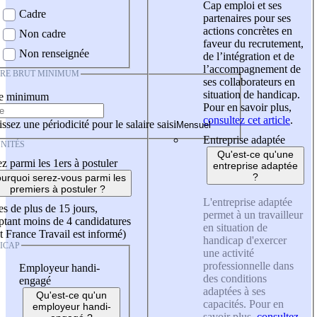
Cap emploi et ses
Cadre
partenaires pour ses
actions concrètes en
Non cadre
faveur du recrutement,
Non renseignée
de l’intégration et de
l’accompagnement de
IRE BRUT MINIMUM
ses collaborateurs en
situation de handicap.
re minimum
Pour en savoir plus,
consultez cet article
.
ssez une périodicité pour le salaire saisi
Entreprise adaptée
NITÉS
Qu'est-ce qu'une
z parmi les 1ers à postuler
entreprise adaptée
?
urquoi serez-vous parmi les
premiers à postuler ?
L'entreprise adaptée
es de plus de 15 jours,
permet à un travailleur
tant moins de 4 candidatures
en situation de
t France Travail est informé)
handicap d'exercer
ICAP
une activité
professionnelle dans
Employeur handi-
des conditions
engagé
adaptées à ses
Qu'est-ce qu'un
capacités. Pour en
employeur handi-
savoir plus,
consultez