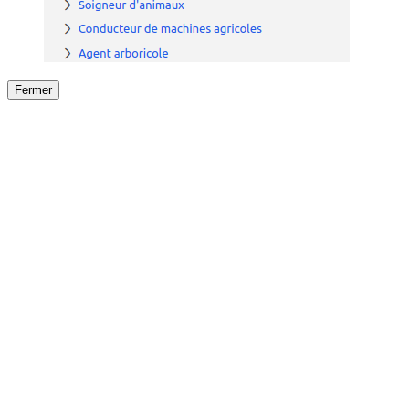
Fermer
Fermer
le détail de l'offre
/
Offre
sur
Offre précéden