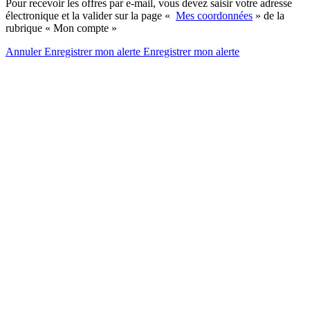
Pour recevoir les offres par e-mail, vous devez saisir votre adresse
électronique et la valider sur la page «
Mes coordonnées
» de la
rubrique « Mon compte »
Annuler
Enregistrer mon alerte
Enregistrer
mon alerte