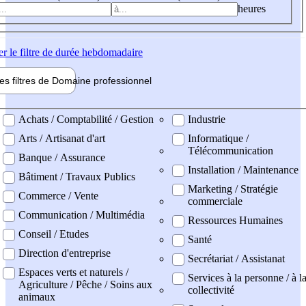
heures
er
le filtre de durée hebdomadaire
les filtres de
Domaine pro
fessionnel
ne professionel
Achats / Comptabilité / Gestion
Industrie
Arts / Artisanat d'art
Informatique /
Télécommunication
Banque / Assurance
Installation / Maintenance
Bâtiment / Travaux Publics
Marketing / Stratégie
Commerce / Vente
commerciale
Communication / Multimédia
Ressources Humaines
Conseil / Etudes
Santé
Direction d'entreprise
Secrétariat / Assistanat
Espaces verts et naturels /
Services à la personne / à l
Agriculture / Pêche / Soins aux
collectivité
animaux