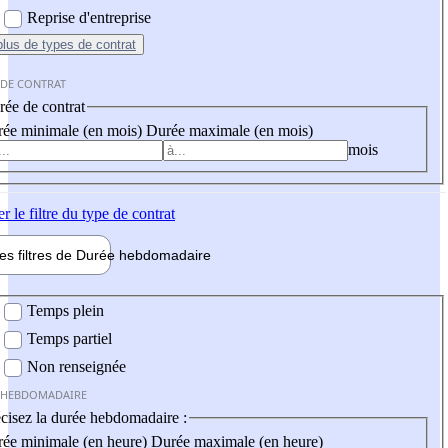
Reprise d'entreprise
plus
de types de contrat
 DE CONTRAT
ée de contrat
ée minimale (en mois)
Durée maximale (en mois)
mois
er
le filtre du type de contrat
les filtres de
Durée hebdo
madaire
 hebdomadaire
Temps plein
Temps partiel
Non renseignée
 HEBDOMADAIRE
cisez la durée hebdomadaire :
ée minimale (en heure)
Durée maximale (en heure)