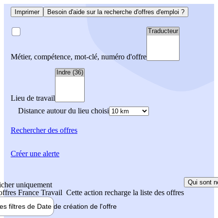
Imprimer
Besoin d'aide sur la recherche d'offres d'emploi ?
Métier, compétence, mot-clé, numéro d'offre
Lieu de travail
Distance autour du lieu choisi
Rechercher
des offres
Créer une alerte
Qui sont n
icher uniquement
 offres France Travail
Cette action recharge la liste des offres
les filtres de
Date de création
de l'offre