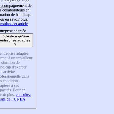
 l’intégration et de
’accompagnement de
s collaborateurs en
tuation de handicap.
ur en savoir plus,
nsultez cet article
.
treprise adaptée
Qu'est-ce qu'une
entreprise adaptée
?
entreprise adaptée
rmet à un travailleur
 situation de
ndicap d'exercer
e activité
ofessionnelle dans
s conditions
aptées à ses
pacités. Pour en
voir plus,
consultez
 site de l’UNEA
.