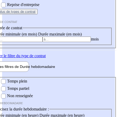
Reprise d'entreprise
plus
de types de contrat
 DE CONTRAT
ée de contrat
ée minimale (en mois)
Durée maximale (en mois)
mois
er
le filtre du type de contrat
les filtres de
Durée hebdo
madaire
 hebdomadaire
Temps plein
Temps partiel
Non renseignée
 HEBDOMADAIRE
cisez la durée hebdomadaire :
ée minimale (en heure)
Durée maximale (en heure)