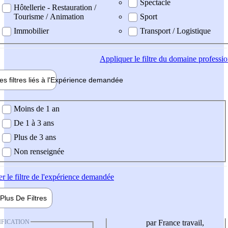
Spectacle
Hôtellerie - Restauration /
Tourisme / Animation
Sport
Immobilier
Transport / Logistique
Appliquer
le filtre du domaine professi
es filtres liés à l'
Expérience
demandée
ience demandée
Moins de 1 an
De 1 à 3 ans
Plus de 3 ans
Non renseignée
er
le filtre de l'expérience demandée
Plus De
Filtres
IFICATION
par France travail,