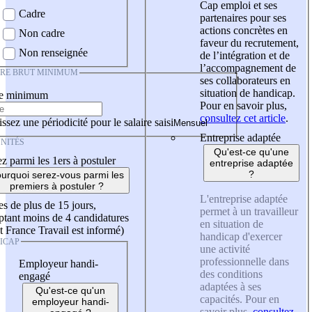
Cap emploi et ses
Cadre
partenaires pour ses
actions concrètes en
Non cadre
faveur du recrutement,
Non renseignée
de l’intégration et de
l’accompagnement de
IRE BRUT MINIMUM
ses collaborateurs en
situation de handicap.
re minimum
Pour en savoir plus,
consultez cet article
.
ssez une périodicité pour le salaire saisi
Entreprise adaptée
NITÉS
Qu'est-ce qu'une
z parmi les 1ers à postuler
entreprise adaptée
?
urquoi serez-vous parmi les
premiers à postuler ?
L'entreprise adaptée
es de plus de 15 jours,
permet à un travailleur
tant moins de 4 candidatures
en situation de
t France Travail est informé)
handicap d'exercer
ICAP
une activité
professionnelle dans
Employeur handi-
des conditions
engagé
adaptées à ses
Qu'est-ce qu'un
capacités. Pour en
employeur handi-
savoir plus,
consultez