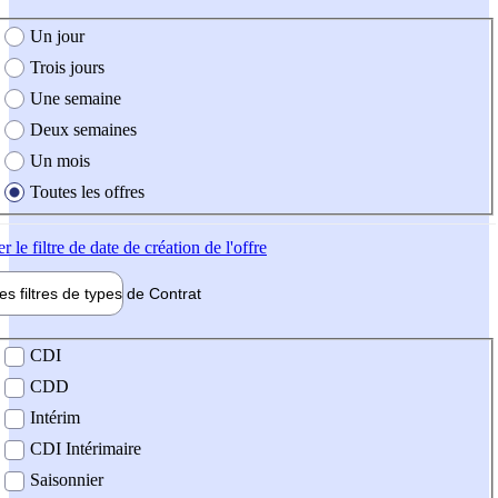
e création de l'offre
Un jour
Trois jours
Une semaine
Deux semaines
Un mois
Toutes les offres
er
le filtre de date de création de l'offre
les filtres de types de
Contrat
de contrat
CDI
CDD
Intérim
CDI Intérimaire
Saisonnier