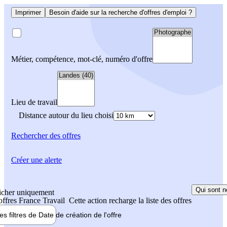
Imprimer
Besoin d'aide sur la recherche d'offres d'emploi ?
Métier, compétence, mot-clé, numéro d'offre
Lieu de travail
Distance autour du lieu choisi
Rechercher
des offres
Créer une alerte
Qui sont n
icher uniquement
 offres France Travail
Cette action recharge la liste des offres
les filtres de
Date de création
de l'offre