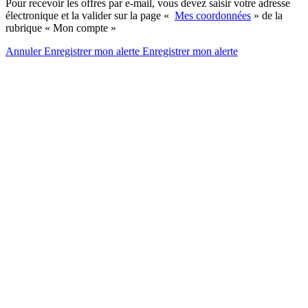
Pour recevoir les offres par e-mail, vous devez saisir votre adresse
électronique et la valider sur la page «
Mes coordonnées
» de la
rubrique « Mon compte »
Annuler
Enregistrer mon alerte
Enregistrer
mon alerte