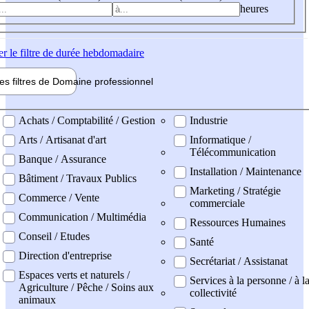
heures
er
le filtre de durée hebdomadaire
les filtres de
Domaine pro
fessionnel
ne professionel
Achats / Comptabilité / Gestion
Industrie
Arts / Artisanat d'art
Informatique /
Télécommunication
Banque / Assurance
Installation / Maintenance
Bâtiment / Travaux Publics
Marketing / Stratégie
Commerce / Vente
commerciale
Communication / Multimédia
Ressources Humaines
Conseil / Etudes
Santé
Direction d'entreprise
Secrétariat / Assistanat
Espaces verts et naturels /
Services à la personne / à l
Agriculture / Pêche / Soins aux
collectivité
animaux