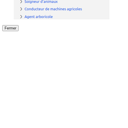
Fermer
Fermer
le détail de l'offre
/
Offre
sur
Offre précéden