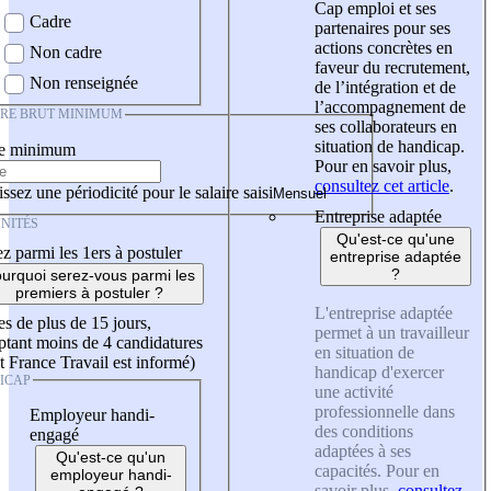
Cap emploi et ses
Cadre
partenaires pour ses
actions concrètes en
Non cadre
faveur du recrutement,
Non renseignée
de l’intégration et de
l’accompagnement de
IRE BRUT MINIMUM
ses collaborateurs en
situation de handicap.
re minimum
Pour en savoir plus,
consultez cet article
.
ssez une périodicité pour le salaire saisi
Entreprise adaptée
NITÉS
Qu'est-ce qu'une
z parmi les 1ers à postuler
entreprise adaptée
?
urquoi serez-vous parmi les
premiers à postuler ?
L'entreprise adaptée
es de plus de 15 jours,
permet à un travailleur
tant moins de 4 candidatures
en situation de
t France Travail est informé)
handicap d'exercer
ICAP
une activité
professionnelle dans
Employeur handi-
des conditions
engagé
adaptées à ses
Qu'est-ce qu'un
capacités. Pour en
employeur handi-
savoir plus,
consultez