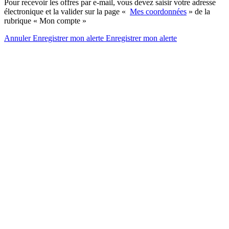
Pour recevoir les offres par e-mail, vous devez saisir votre adresse
électronique et la valider sur la page «
Mes coordonnées
» de la
rubrique « Mon compte »
Annuler
Enregistrer mon alerte
Enregistrer
mon alerte