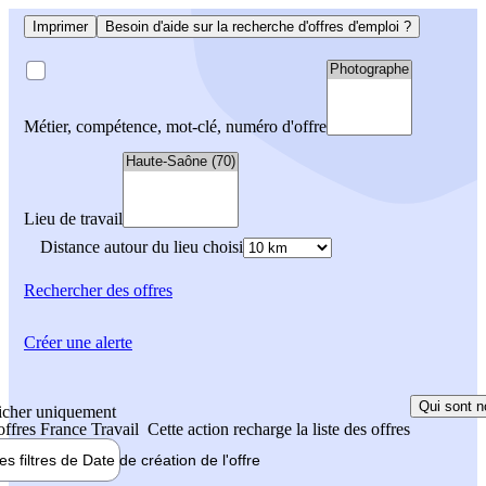
Imprimer
Besoin d'aide sur la recherche d'offres d'emploi ?
Métier, compétence, mot-clé, numéro d'offre
Lieu de travail
Distance autour du lieu choisi
Rechercher
des offres
Créer une alerte
Qui sont n
icher uniquement
 offres France Travail
Cette action recharge la liste des offres
les filtres de
Date de création
de l'offre