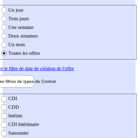
e création de l'offre
Un jour
Trois jours
Une semaine
Deux semaines
Un mois
Toutes les offres
er
le filtre de date de création de l'offre
les filtres de types de
Contrat
de contrat
CDI
CDD
Intérim
CDI Intérimaire
Saisonnier