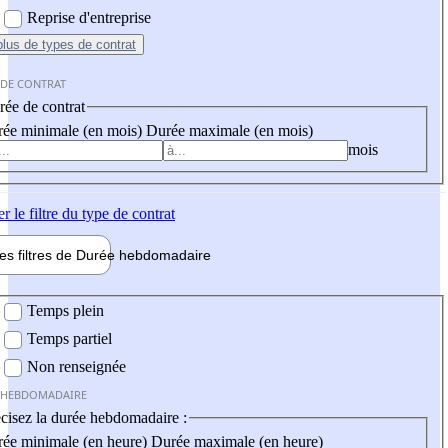
Reprise d'entreprise
plus
de types de contrat
 DE CONTRAT
ée de contrat
ée minimale (en mois)
Durée maximale (en mois)
mois
er
le filtre du type de contrat
les filtres de
Durée hebdo
madaire
 hebdomadaire
Temps plein
Temps partiel
Non renseignée
 HEBDOMADAIRE
cisez la durée hebdomadaire :
ée minimale (en heure)
Durée maximale (en heure)