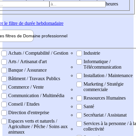
heures
er
le filtre de durée hebdomadaire
les filtres de
Domaine pro
fessionnel
ne professionel
Achats / Comptabilité / Gestion
Industrie
Arts / Artisanat d'art
Informatique /
Télécommunication
Banque / Assurance
Installation / Maintenance
Bâtiment / Travaux Publics
Marketing / Stratégie
Commerce / Vente
commerciale
Communication / Multimédia
Ressources Humaines
Conseil / Etudes
Santé
Direction d'entreprise
Secrétariat / Assistanat
Espaces verts et naturels /
Services à la personne / à l
Agriculture / Pêche / Soins aux
collectivité
animaux