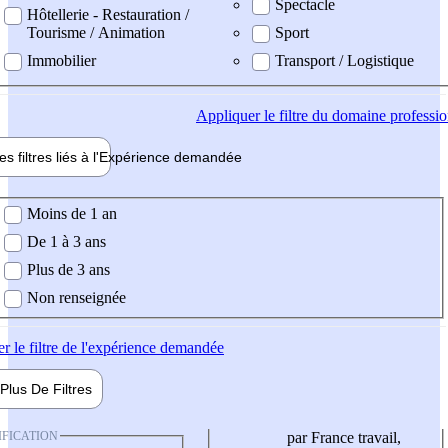
Spectacle
Hôtellerie - Restauration /
Tourisme / Animation
Sport
Immobilier
Transport / Logistique
Appliquer
le filtre du domaine professi
es filtres liés à l'
Expérience
demandée
ience demandée
Moins de 1 an
De 1 à 3 ans
Plus de 3 ans
Non renseignée
er
le filtre de l'expérience demandée
Plus De
Filtres
IFICATION
par France travail,