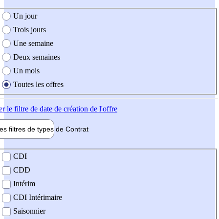
e création de l'offre
Un jour
Trois jours
Une semaine
Deux semaines
Un mois
Toutes les offres
er
le filtre de date de création de l'offre
les filtres de types de
Contrat
de contrat
CDI
CDD
Intérim
CDI Intérimaire
Saisonnier