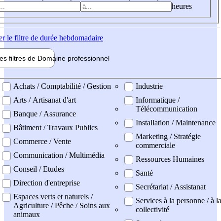
heures
er
le filtre de durée hebdomadaire
les filtres de
Domaine pro
fessionnel
ne professionel
Achats / Comptabilité / Gestion
Industrie
Arts / Artisanat d'art
Informatique /
Télécommunication
Banque / Assurance
Installation / Maintenance
Bâtiment / Travaux Publics
Marketing / Stratégie
Commerce / Vente
commerciale
Communication / Multimédia
Ressources Humaines
Conseil / Etudes
Santé
Direction d'entreprise
Secrétariat / Assistanat
Espaces verts et naturels /
Services à la personne / à l
Agriculture / Pêche / Soins aux
collectivité
animaux