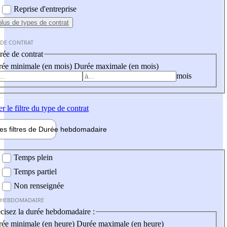
Reprise d'entreprise
plus
de types de contrat
 DE CONTRAT
ée de contrat
ée minimale (en mois)
Durée maximale (en mois)
mois
er
le filtre du type de contrat
les filtres de
Durée hebdo
madaire
 hebdomadaire
Temps plein
Temps partiel
Non renseignée
 HEBDOMADAIRE
cisez la durée hebdomadaire :
ée minimale (en heure)
Durée maximale (en heure)