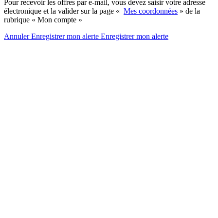
Pour recevoir les offres par e-mail, vous devez saisir votre adresse
électronique et la valider sur la page «
Mes coordonnées
» de la
rubrique « Mon compte »
Annuler
Enregistrer mon alerte
Enregistrer
mon alerte