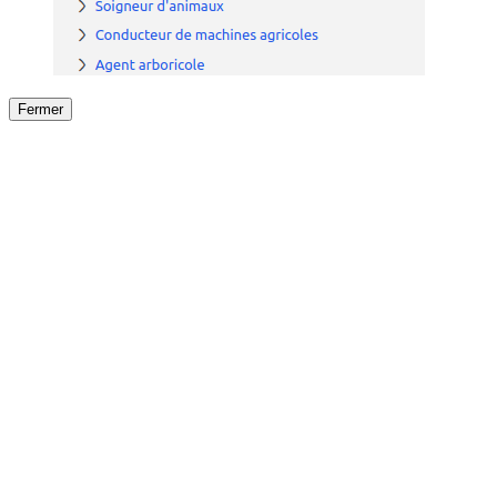
Fermer
Fermer
le détail de l'offre
/
Offre
sur
Offre précéden