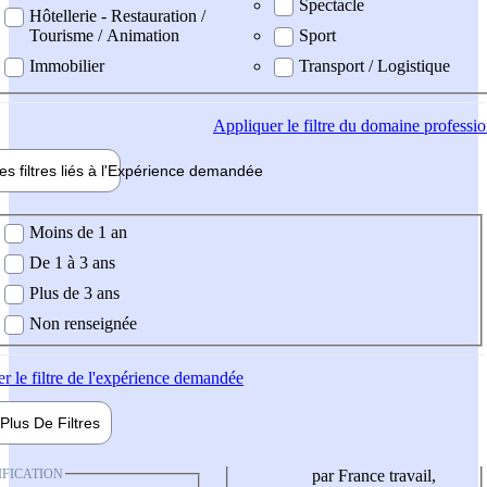
Spectacle
Hôtellerie - Restauration /
Tourisme / Animation
Sport
Immobilier
Transport / Logistique
Appliquer
le filtre du domaine professi
es filtres liés à l'
Expérience
demandée
ience demandée
Moins de 1 an
De 1 à 3 ans
Plus de 3 ans
Non renseignée
er
le filtre de l'expérience demandée
Plus De
Filtres
IFICATION
par France travail,