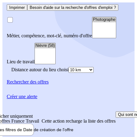
Imprimer
Besoin d'aide sur la recherche d'offres d'emploi ?
Métier, compétence, mot-clé, numéro d'offre
Lieu de travail
Distance autour du lieu choisi
Rechercher
des offres
Créer une alerte
Qui sont n
icher uniquement
 offres France Travail
Cette action recharge la liste des offres
les filtres de
Date de création
de l'offre