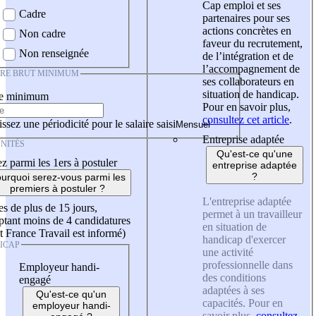
Cap emploi et ses
Cadre
partenaires pour ses
actions concrètes en
Non cadre
faveur du recrutement,
Non renseignée
de l’intégration et de
l’accompagnement de
IRE BRUT MINIMUM
ses collaborateurs en
situation de handicap.
re minimum
Pour en savoir plus,
consultez cet article
.
ssez une périodicité pour le salaire saisi
Entreprise adaptée
NITÉS
Qu'est-ce qu'une
z parmi les 1ers à postuler
entreprise adaptée
?
urquoi serez-vous parmi les
premiers à postuler ?
L'entreprise adaptée
es de plus de 15 jours,
permet à un travailleur
tant moins de 4 candidatures
en situation de
t France Travail est informé)
handicap d'exercer
ICAP
une activité
professionnelle dans
Employeur handi-
des conditions
engagé
adaptées à ses
Qu'est-ce qu'un
capacités. Pour en
employeur handi-
savoir plus,
consultez