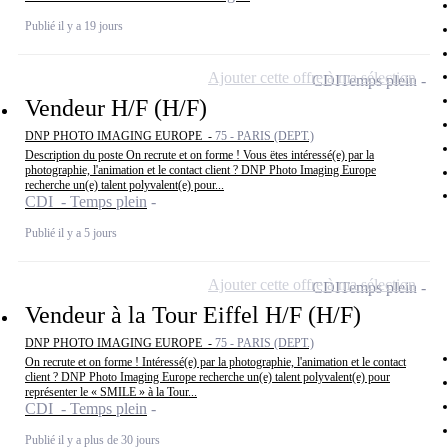
Publié il y a 19 jours
Ajouter cette offre à ma sélection
CDI
Temps plein
Vendeur H/F (H/F)
DNP PHOTO IMAGING EUROPE -
75 - PARIS (DEPT.)
Description du poste On recrute et on forme ! Vous ëtes intéressé(e) par la
photographie, l'animation et le contact client ? DNP Photo Imaging Europe
recherche un(e) talent polyvalent(e) pour...
CDI - Temps plein
Publié il y a 5 jours
Ajouter cette offre à ma sélection
CDI
Temps plein
Vendeur à la Tour Eiffel H/F (H/F)
DNP PHOTO IMAGING EUROPE -
75 - PARIS (DEPT.)
On recrute et on forme ! Intéressé(e) par la photographie, l'animation et le contact
client ? DNP Photo Imaging Europe recherche un(e) talent polyvalent(e) pour
représenter le « SMILE » à la Tour...
CDI - Temps plein
Publié il y a plus de 30 jours