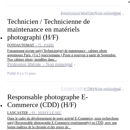
Ajouter cette offre à ma sélection
Profession libérale
Non renseigné
Technicien / Technicienne de
maintenance en matériels
photographi (H/F)
FOTOAUTOMAT -
75 - PARIS
Fotoautomat recrute un(e) Technicien(ne) de maintenance - cabines photo
argentiques Paris. (3 à 5 jours/semaine.) Poste à pourvoir à partir de Septembre.
Nos cabines photo, installées dans...
Profession libérale - Non renseigné
Publié il y a 11 jours
Ajouter cette offre à ma sélection
CDD
Non renseigné
Responsable photographe E-
Commerce (CDD) (H/F)
LANCASTER -
93 - NOISY-LE-SEC
Dans le cadre du développement de notre activité E-Commerce, nous recherchons
un(e) Responsable photographe E-Commerce expérimenté(e) en CDD, avec une
bonne maîtrise de la chromie et des prises de...