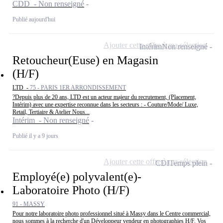
CDD - Non renseigné
Publié aujourd'hui
Ajouter cette offre à ma sélection
Intérim
Non renseigné
Retoucheur(Euse) en Magasin
(H/F)
LTD -
75 - PARIS 1ER ARRONDISSEMENT
?Depuis plus de 20 ans, LTD est un acteur majeur du recrutement, (Placement,
Intérim) avec une expertise reconnue dans les secteurs : - Couture/Mode/ Luxe,
Retail, Tertiaire & Atelier Nous...
Intérim - Non renseigné
Publié il y a 9 jours
Ajouter cette offre à ma sélection
CDI
Temps plein
Employé(e) polyvalent(e)-
Laboratoire Photo (H/F)
91 - MASSY
Pour notre laboratoire photo professionnel situé à Massy dans le Centre commercial,
nous sommes à la recherche d'un Développeur vendeur en photographies H/F. Vos