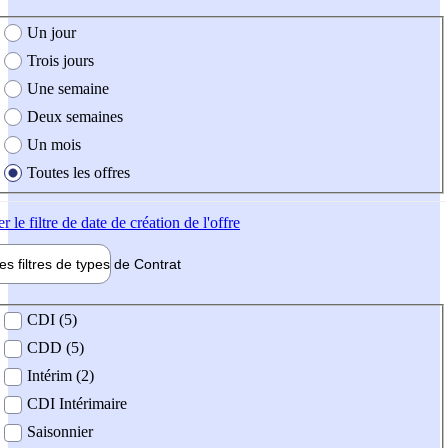
e création de l'offre
Un jour
Trois jours
Une semaine
Deux semaines
Un mois
Toutes les offres
er
le filtre de date de création de l'offre
les filtres de types de
Contrat
de contrat
CDI (5)
CDD (5)
Intérim (2)
CDI Intérimaire
Saisonnier