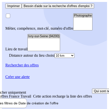
Imprimer
Besoin d'aide sur la recherche d'offres d'emploi ?
Métier, compétence, mot-clé, numéro d'offre
Lieu de travail
Distance autour du lieu choisi
Rechercher
des offres
Créer une alerte
Qui sont n
icher uniquement
 offres France Travail
Cette action recharge la liste des offres
les filtres de
Date de création
de l'offre