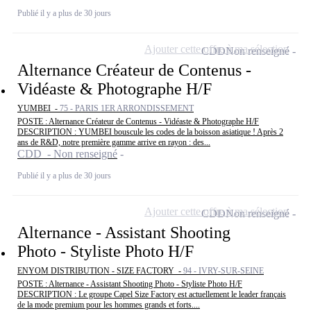
Publié il y a plus de 30 jours
Ajouter cette offre à ma sélection
CDD
Non renseigné
Alternance Créateur de Contenus -
Vidéaste & Photographe H/F
YUMBEI -
75 - PARIS 1ER ARRONDISSEMENT
POSTE : Alternance Créateur de Contenus - Vidéaste & Photographe H/F
DESCRIPTION : YUMBEI bouscule les codes de la boisson asiatique ! Après 2
ans de R&D, notre première gamme arrive en rayon : des...
CDD - Non renseigné
Publié il y a plus de 30 jours
Ajouter cette offre à ma sélection
CDD
Non renseigné
Alternance - Assistant Shooting
Photo - Styliste Photo H/F
ENYOM DISTRIBUTION - SIZE FACTORY -
94 - IVRY-SUR-SEINE
POSTE : Alternance - Assistant Shooting Photo - Styliste Photo H/F
DESCRIPTION : Le groupe Capel Size Factory est actuellement le leader français
de la mode premium pour les hommes grands et forts....