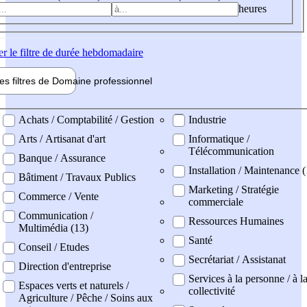
heures
er
le filtre de durée hebdomadaire
les filtres de
Domaine pro
fessionnel
ne professionel
Achats / Comptabilité / Gestion
Industrie
Arts / Artisanat d'art
Informatique /
Télécommunication
Banque / Assurance
Installation / Maintenance (
Bâtiment / Travaux Publics
Marketing / Stratégie
Commerce / Vente
commerciale
Communication /
Ressources Humaines
Multimédia (13)
Santé
Conseil / Etudes
Secrétariat / Assistanat
Direction d'entreprise
Services à la personne / à l
Espaces verts et naturels /
collectivité
Agriculture / Pêche / Soins aux