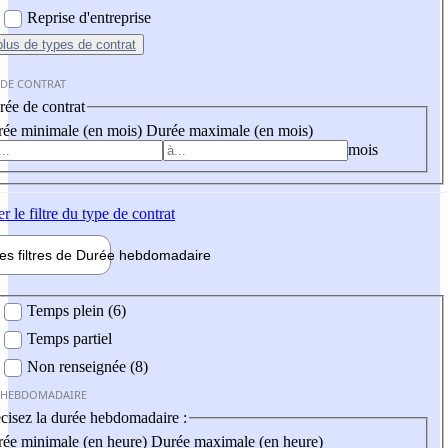
Reprise d'entreprise
plus
de types de contrat
 DE CONTRAT
ée de contrat
ée minimale (en mois)
Durée maximale (en mois)
mois
er
le filtre du type de contrat
les filtres de
Durée hebdo
madaire
 hebdomadaire
Temps plein (6)
Temps partiel
Non renseignée (8)
 HEBDOMADAIRE
cisez la durée hebdomadaire :
ée minimale (en heure)
Durée maximale (en heure)