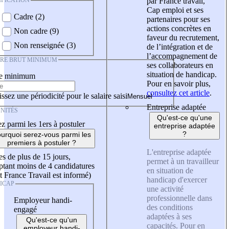
IFICATION
par France travail,
Cap emploi et ses
Cadre (2)
partenaires pour ses
actions concrètes en
Non cadre (9)
faveur du recrutement,
Non renseignée (3)
de l’intégration et de
l’accompagnement de
IRE BRUT MINIMUM
ses collaborateurs en
situation de handicap.
re minimum
Pour en savoir plus,
consultez cet article
.
ssez une périodicité pour le salaire saisi
Entreprise adaptée
NITÉS
Qu'est-ce qu'une
z parmi les 1ers à postuler
entreprise adaptée
?
urquoi serez-vous parmi les
premiers à postuler ?
L'entreprise adaptée
es de plus de 15 jours,
permet à un travailleur
tant moins de 4 candidatures
en situation de
t France Travail est informé)
handicap d'exercer
ICAP
une activité
professionnelle dans
Employeur handi-
des conditions
engagé
adaptées à ses
Qu'est-ce qu'un
capacités. Pour en
employeur handi-