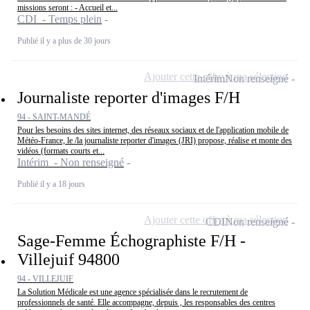
missions seront : - Accueil et...
CDI - Temps plein
Publié il y a plus de 30 jours
Ajouter cette offre à ma sélection
Intérim
Non renseigné
Journaliste reporter d'images F/H
94 - SAINT-MANDÉ
Pour les besoins des sites internet, des réseaux sociaux et de l'application mobile de
Météo-France, le /la journaliste reporter d'images (JRI) propose, réalise et monte des
vidéos (formats courts et...
Intérim - Non renseigné
Publié il y a 18 jours
Ajouter cette offre à ma sélection
CDI
Non renseigné
Sage-Femme Échographiste F/H -
Villejuif 94800
94 - VILLEJUIF
La Solution Médicale est une agence spécialisée dans le recrutement de
professionnels de santé. Elle accompagne, depuis , les responsables des centres