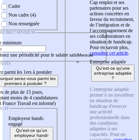
Cap emploi et ses
Cadre
partenaires pour ses
actions concrètes en
Non cadre (4)
faveur du recrutement,
Non renseignée
de l’intégration et de
l’accompagnement de
IRE BRUT MINIMUM
ses collaborateurs en
situation de handicap.
re minimum
Pour en savoir plus,
consultez cet article
.
ssez une périodicité pour le salaire saisi
Entreprise adaptée
NITÉS
Qu'est-ce qu'une
z parmi les 1ers à postuler
entreprise adaptée
?
urquoi serez-vous parmi les
premiers à postuler ?
L'entreprise adaptée
es de plus de 15 jours,
permet à un travailleur
tant moins de 4 candidatures
en situation de
t France Travail est informé)
handicap d'exercer
ICAP
une activité
professionnelle dans
Employeur handi-
des conditions
engagé
adaptées à ses
Qu'est-ce qu'un
capacités. Pour en
employeur handi-
savoir plus,
consultez