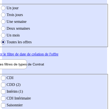
e création de l'offre
Un jour
Trois jours
Une semaine
Deux semaines
Un mois
Toutes les offres
er
le filtre de date de création de l'offre
les filtres de types de
Contrat
de contrat
CDI
CDD (2)
Intérim (1)
CDI Intérimaire
Saisonnier