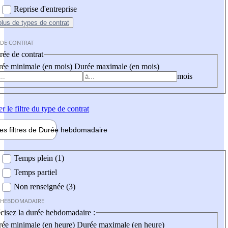
Reprise d'entreprise
plus
de types de contrat
 DE CONTRAT
ée de contrat
ée minimale (en mois)
Durée maximale (en mois)
mois
er
le filtre du type de contrat
les filtres de
Durée hebdo
madaire
 hebdomadaire
Temps plein (1)
Temps partiel
Non renseignée (3)
 HEBDOMADAIRE
cisez la durée hebdomadaire :
ée minimale (en heure)
Durée maximale (en heure)