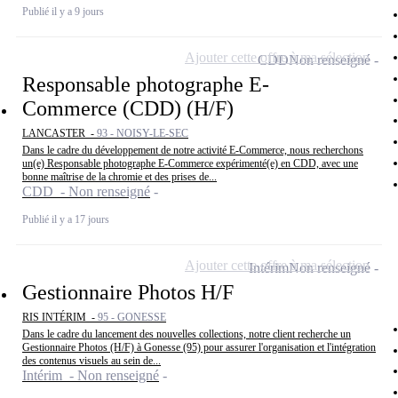
Publié il y a 9 jours
Ajouter cette offre à ma sélection
CDD
Non renseigné
Responsable photographe E-
Commerce (CDD) (H/F)
LANCASTER -
93 - NOISY-LE-SEC
Dans le cadre du développement de notre activité E-Commerce, nous recherchons
un(e) Responsable photographe E-Commerce expérimenté(e) en CDD, avec une
bonne maîtrise de la chromie et des prises de...
CDD - Non renseigné
Publié il y a 17 jours
Ajouter cette offre à ma sélection
Intérim
Non renseigné
Gestionnaire Photos H/F
RIS INTÉRIM -
95 - GONESSE
Dans le cadre du lancement des nouvelles collections, notre client recherche un
Gestionnaire Photos (H/F) à Gonesse (95) pour assurer l'organisation et l'intégration
des contenus visuels au sein de...
Intérim - Non renseigné