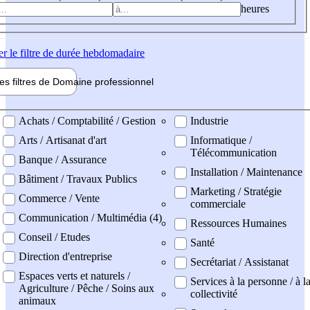
heures
er
le filtre de durée hebdomadaire
les filtres de
Domaine pro
fessionnel
ne professionel
Achats / Comptabilité / Gestion
Industrie
Arts / Artisanat d'art
Informatique /
Télécommunication
Banque / Assurance
Installation / Maintenance
Bâtiment / Travaux Publics
Marketing / Stratégie
Commerce / Vente
commerciale
Communication / Multimédia (4)
Ressources Humaines
Conseil / Etudes
Santé
Direction d'entreprise
Secrétariat / Assistanat
Espaces verts et naturels /
Services à la personne / à l
Agriculture / Pêche / Soins aux
collectivité
animaux