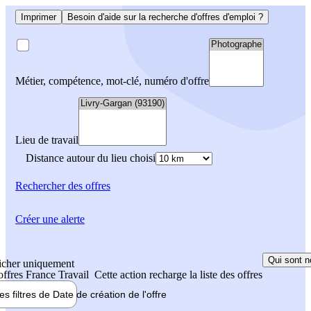
Imprimer
Besoin d'aide sur la recherche d'offres d'emploi ?
Métier, compétence, mot-clé, numéro d'offre
Lieu de travail
Distance autour du lieu choisi
Rechercher
des offres
Créer une alerte
Qui sont n
icher uniquement
 offres France Travail
Cette action recharge la liste des offres
les filtres de
Date de création
de l'offre