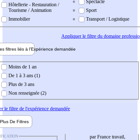
Spectacle
Hôtellerie - Restauration /
Tourisme / Animation
Sport
Immobilier
Transport / Logistique
Appliquer
le filtre du domaine professi
es filtres liés à l'
Expérience
demandée
ience demandée
Moins de 1 an
De 1 à 3 ans (1)
Plus de 3 ans
Non renseignée (2)
er
le filtre de l'expérience demandée
Plus De
Filtres
IFICATION
par France travail,