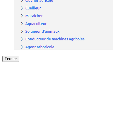
Fermer
Fermer
le détail de l'offre
/
Offre
sur
Offre précéden