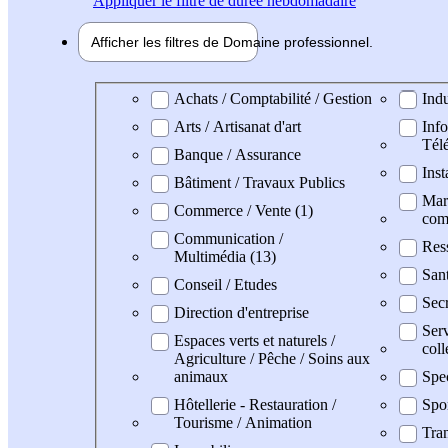
Appliquer
le filtre de durée hebdomadaire
Afficher les filtres de
Domaine pro
fessionnel
Domaine professionel
Achats / Comptabilité / Gestion
Indu
Arts / Artisanat d'art
Info
Tél
Banque / Assurance
Inst
Bâtiment / Travaux Publics
Mark
Commerce / Vente (1)
com
Communication /
Res
Multimédia (13)
San
Conseil / Etudes
Secr
Direction d'entreprise
Serv
Espaces verts et naturels /
coll
Agriculture / Pêche / Soins aux
animaux
Spe
Hôtellerie - Restauration /
Spo
Tourisme / Animation
Tran