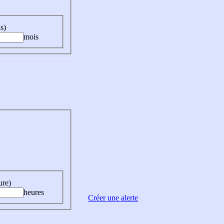
s)
mois
ure)
heures
Créer une alerte