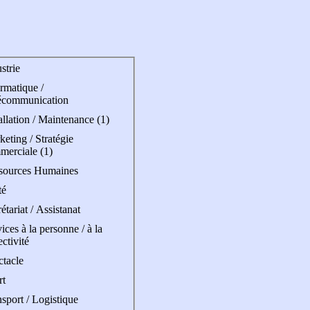
strie
rmatique /
écommunication
allation / Maintenance (1)
eting / Stratégie
merciale (1)
sources Humaines
té
étariat / Assistanat
ices à la personne / à la
ectivité
ctacle
rt
sport / Logistique