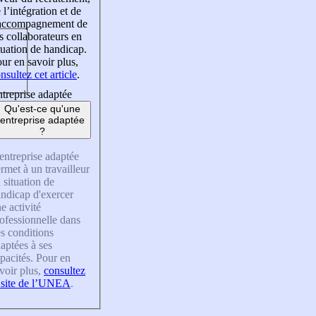
 l’intégration et de
’accompagnement de
s collaborateurs en
tuation de handicap.
ur en savoir plus,
nsultez cet article
.
treprise adaptée
Qu'est-ce qu'une
entreprise adaptée
?
entreprise adaptée
rmet à un travailleur
 situation de
ndicap d'exercer
e activité
ofessionnelle dans
s conditions
aptées à ses
pacités. Pour en
voir plus,
consultez
 site de l’UNEA
.