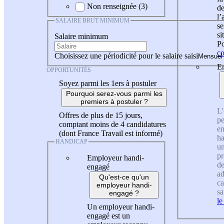
Non renseignée (3)
de
l
SALAIRE BRUT MINIMUM
se
si
Salaire minimum
Po
co
Choisissez une périodicité pour le salaire saisi
En
OPPORTUNITÉS
Soyez parmi les 1ers à postuler
Pourquoi serez-vous parmi les
premiers à postuler ?
L'
Offres de plus de 15 jours,
pe
comptant moins de 4 candidatures
en
(dont France Travail est informé)
ha
HANDICAP
un
pr
Employeur handi-
de
engagé
ad
Qu'est-ce qu'un
ca
employeur handi-
sa
engagé ?
le
Un employeur handi-
engagé est un