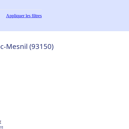
Appliquer
les filtres
c-Mesnil (93150)