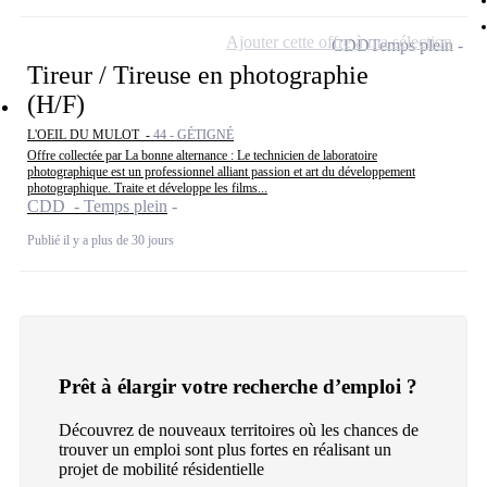
Ajouter cette offre à ma sélection
CDD
Temps plein
Tireur / Tireuse en photographie
(H/F)
L'OEIL DU MULOT -
44 - GÉTIGNÉ
Offre collectée par La bonne alternance : Le technicien de laboratoire
photographique est un professionnel alliant passion et art du développement
photographique. Traite et développe les films...
CDD - Temps plein
Publié il y a plus de 30 jours
Prêt à élargir votre recherche d’emploi ?
Découvrez de nouveaux territoires où les chances de
trouver un emploi sont plus fortes en réalisant un
projet de mobilité résidentielle