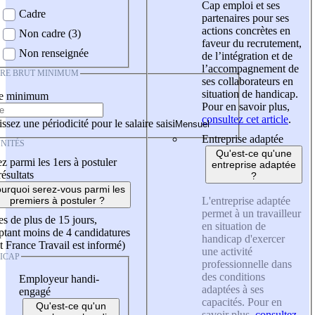
Cap emploi et ses
Cadre
partenaires pour ses
actions concrètes en
Non cadre (3)
faveur du recrutement,
Non renseignée
de l’intégration et de
l’accompagnement de
IRE BRUT MINIMUM
ses collaborateurs en
situation de handicap.
re minimum
Pour en savoir plus,
consultez cet article
.
ssez une périodicité pour le salaire saisi
Entreprise adaptée
NITÉS
Qu'est-ce qu'une
z parmi les 1ers à postuler
entreprise adaptée
résultats
?
urquoi serez-vous parmi les
L'entreprise adaptée
premiers à postuler ?
permet à un travailleur
es de plus de 15 jours,
en situation de
tant moins de 4 candidatures
handicap d'exercer
t France Travail est informé)
une activité
ICAP
professionnelle dans
des conditions
Employeur handi-
adaptées à ses
engagé
capacités. Pour en
Qu'est-ce qu'un
savoir plus,
consultez