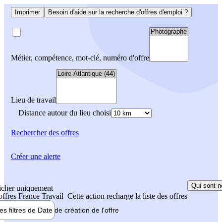
Imprimer
Besoin d'aide sur la recherche d'offres d'emploi ?
Métier, compétence, mot-clé, numéro d'offre
Lieu de travail
Distance autour du lieu choisi
Rechercher
des offres
Créer une alerte
Qui sont n
icher uniquement
 offres France Travail
Cette action recharge la liste des offres
les filtres de
Date de création
de l'offre