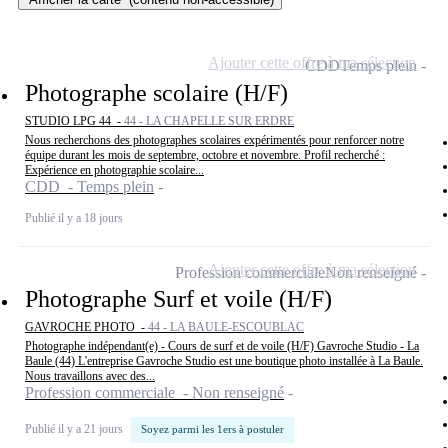
Ajouter cette offre à ma sélection
CDD
Temps plein
Photographe scolaire (H/F)
STUDIO LPG 44 -
44 - LA CHAPELLE SUR ERDRE
Nous recherchons des photographes scolaires expérimentés pour renforcer notre
équipe durant les mois de septembre, octobre et novembre. Profil recherché :
Expérience en photographie scolaire...
CDD - Temps plein
Publié il y a 18 jours
Ajouter cette offre à ma sélection
Profession commerciale
Non renseigné
Photographe Surf et voile (H/F)
GAVROCHE PHOTO -
44 - LA BAULE-ESCOUBLAC
Photographe indépendant(e) - Cours de surf et de voile (H/F) Gavroche Studio - La
Baule (44) L'entreprise Gavroche Studio est une boutique photo installée à La Baule.
Nous travaillons avec des...
Profession commerciale - Non renseigné
Publié il y a 21 jours
Soyez parmi les 1ers à postuler