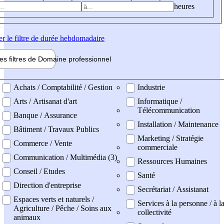
heures
er
le filtre de durée hebdomadaire
les filtres de
Domaine pro
fessionnel
ne professionel
Achats / Comptabilité / Gestion
Industrie
Arts / Artisanat d'art
Informatique /
Télécommunication
Banque / Assurance
Installation / Maintenance
Bâtiment / Travaux Publics
Marketing / Stratégie
Commerce / Vente
commerciale
Communication / Multimédia (3)
Ressources Humaines
Conseil / Etudes
Santé
Direction d'entreprise
Secrétariat / Assistanat
Espaces verts et naturels /
Services à la personne / à l
Agriculture / Pêche / Soins aux
collectivité
animaux