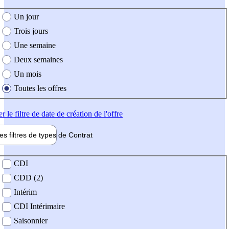
e création de l'offre
Un jour
Trois jours
Une semaine
Deux semaines
Un mois
Toutes les offres
er
le filtre de date de création de l'offre
les filtres de types de
Contrat
de contrat
CDI
CDD (2)
Intérim
CDI Intérimaire
Saisonnier