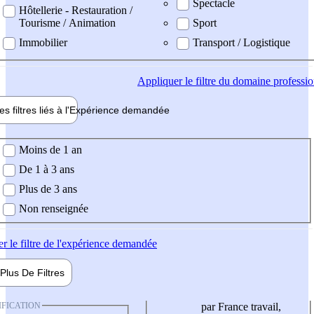
Spectacle
Hôtellerie - Restauration /
Tourisme / Animation
Sport
Immobilier
Transport / Logistique
Appliquer
le filtre du domaine professi
es filtres liés à l'
Expérience
demandée
ience demandée
Moins de 1 an
De 1 à 3 ans
Plus de 3 ans
Non renseignée
er
le filtre de l'expérience demandée
Plus De
Filtres
IFICATION
par France travail,