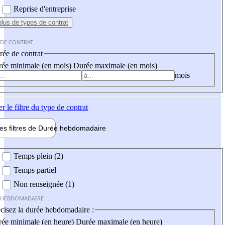
Reprise d'entreprise
plus
de types de contrat
 DE CONTRAT
ée de contrat
ée minimale (en mois)
Durée maximale (en mois)
mois
er
le filtre du type de contrat
les filtres de
Durée hebdo
madaire
 hebdomadaire
Temps plein (2)
Temps partiel
Non renseignée (1)
 HEBDOMADAIRE
cisez la durée hebdomadaire :
ée minimale (en heure)
Durée maximale (en heure)