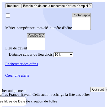
Imprimer
Besoin d'aide sur la recherche d'offres d'emploi ?
Métier, compétence, mot-clé, numéro d'offre
Lieu de travail
Distance autour du lieu choisi
Rechercher
des offres
Créer une alerte
Qui sont n
icher uniquement
 offres France Travail
Cette action recharge la liste des offres
les filtres de
Date de création
de l'offre