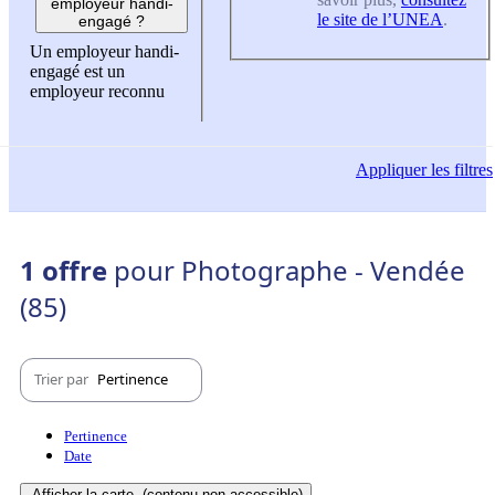
employeur handi-
le site de l’UNEA
.
engagé ?
Un employeur handi-
engagé est un
employeur reconnu
Appliquer
les filtres
1 offre
pour Photographe - Vendée
(85)
Trier par
Pertinence
Pertinence
Date
Afficher la carte
(contenu non-accessible)