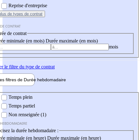
Reprise d'entreprise
plus
de types de contrat
 DE CONTRAT
ée de contrat
ée minimale (en mois)
Durée maximale (en mois)
mois
er
le filtre du type de contrat
les filtres de
Durée hebdo
madaire
 hebdomadaire
Temps plein
Temps partiel
Non renseignée (1)
 HEBDOMADAIRE
cisez la durée hebdomadaire :
ée minimale (en heure)
Durée maximale (en heure)