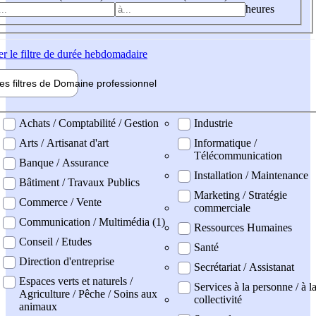
heures
er
le filtre de durée hebdomadaire
les filtres de
Domaine pro
fessionnel
ne professionel
Achats / Comptabilité / Gestion
Industrie
Arts / Artisanat d'art
Informatique /
Télécommunication
Banque / Assurance
Installation / Maintenance
Bâtiment / Travaux Publics
Marketing / Stratégie
Commerce / Vente
commerciale
Communication / Multimédia (1)
Ressources Humaines
Conseil / Etudes
Santé
Direction d'entreprise
Secrétariat / Assistanat
Espaces verts et naturels /
Services à la personne / à l
Agriculture / Pêche / Soins aux
collectivité
animaux