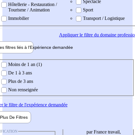
Spectacle
Hôtellerie - Restauration /
Tourisme / Animation
Sport
Immobilier
Transport / Logistique
Appliquer
le filtre du domaine professi
es filtres liés à l'
Expérience
demandée
ience demandée
Moins de 1 an (1)
De 1 à 3 ans
Plus de 3 ans
Non renseignée
er
le filtre de l'expérience demandée
Plus De
Filtres
IFICATION
par France travail,