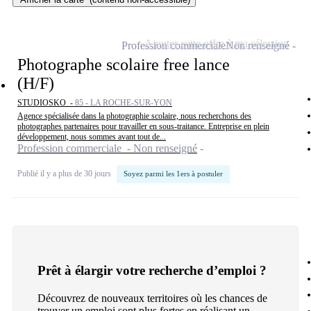
Ajouter cette offre à ma sélection
Profession commerciale
Non renseigné
Photographe scolaire free lance
(H/F)
STUDIOSKO -
85 - LA ROCHE-SUR-YON
Agence spécialisée dans la photographie scolaire, nous recherchons des
photographes partenaires pour travailler en sous-traitance. Entreprise en plein
développement, nous sommes avant tout de...
Profession commerciale - Non renseigné
Publié il y a plus de 30 jours
Soyez parmi les 1ers à postuler
Prêt à élargir votre recherche d’emploi ?
Découvrez de nouveaux territoires où les chances de
trouver un emploi sont plus fortes en réalisant un