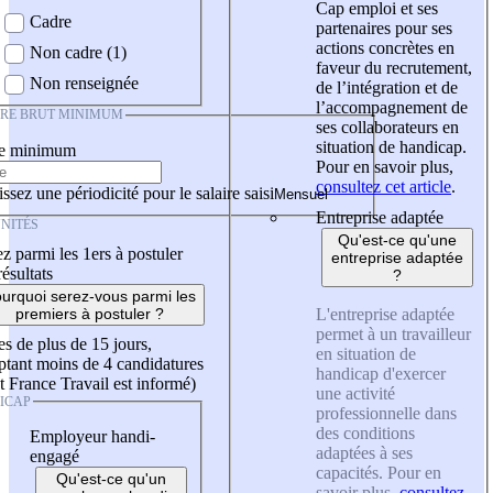
Cap emploi et ses
Cadre
partenaires pour ses
actions concrètes en
Non cadre (1)
faveur du recrutement,
Non renseignée
de l’intégration et de
l’accompagnement de
IRE BRUT MINIMUM
ses collaborateurs en
situation de handicap.
re minimum
Pour en savoir plus,
consultez cet article
.
ssez une périodicité pour le salaire saisi
Entreprise adaptée
NITÉS
Qu'est-ce qu'une
z parmi les 1ers à postuler
entreprise adaptée
résultats
?
urquoi serez-vous parmi les
L'entreprise adaptée
premiers à postuler ?
permet à un travailleur
es de plus de 15 jours,
en situation de
tant moins de 4 candidatures
handicap d'exercer
t France Travail est informé)
une activité
ICAP
professionnelle dans
des conditions
Employeur handi-
adaptées à ses
engagé
capacités. Pour en
Qu'est-ce qu'un
savoir plus,
consultez