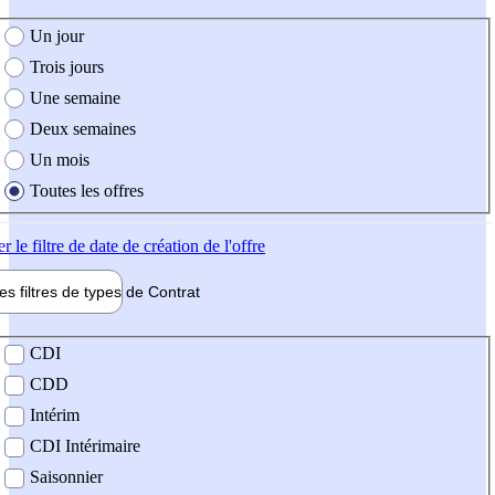
e création de l'offre
Un jour
Trois jours
Une semaine
Deux semaines
Un mois
Toutes les offres
er
le filtre de date de création de l'offre
les filtres de types de
Contrat
de contrat
CDI
CDD
Intérim
CDI Intérimaire
Saisonnier