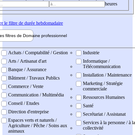
heures
er
le filtre de durée hebdomadaire
les filtres de
Domaine pro
fessionnel
ne professionel
Achats / Comptabilité / Gestion
Industrie
Arts / Artisanat d'art
Informatique /
Télécommunication
Banque / Assurance
Installation / Maintenance
Bâtiment / Travaux Publics
Marketing / Stratégie
Commerce / Vente
commerciale
Communication / Multimédia
Ressources Humaines
Conseil / Etudes
Santé
Direction d'entreprise
Secrétariat / Assistanat
Espaces verts et naturels /
Services à la personne / à l
Agriculture / Pêche / Soins aux
collectivité
animaux