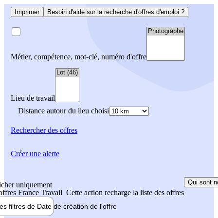
Imprimer
Besoin d'aide sur la recherche d'offres d'emploi ?
Métier, compétence, mot-clé, numéro d'offre
Lieu de travail
Distance autour du lieu choisi
Rechercher
des offres
Créer une alerte
Qui sont n
icher uniquement
 offres France Travail
Cette action recharge la liste des offres
les filtres de
Date de création
de l'offre