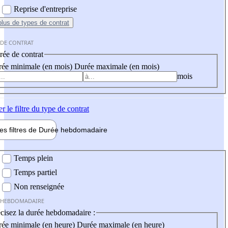
Reprise d'entreprise
plus
de types de contrat
 DE CONTRAT
ée de contrat
ée minimale (en mois)
Durée maximale (en mois)
mois
er
le filtre du type de contrat
les filtres de
Durée hebdo
madaire
 hebdomadaire
Temps plein
Temps partiel
Non renseignée
 HEBDOMADAIRE
cisez la durée hebdomadaire :
ée minimale (en heure)
Durée maximale (en heure)