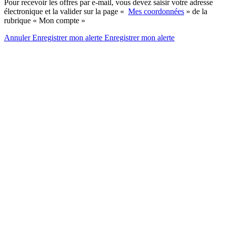
Pour recevoir les offres par e-mail, vous devez saisir votre adresse
électronique et la valider sur la page «
Mes coordonnées
» de la
rubrique « Mon compte »
Annuler
Enregistrer mon alerte
Enregistrer
mon alerte