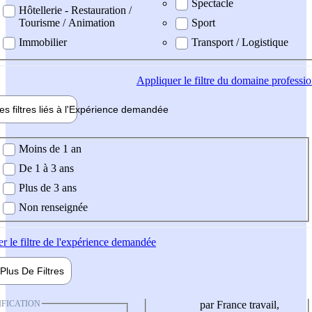
Spectacle
Hôtellerie - Restauration /
Tourisme / Animation
Sport
Immobilier
Transport / Logistique
Appliquer
le filtre du domaine professi
es filtres liés à l'
Expérience
demandée
ience demandée
Moins de 1 an
De 1 à 3 ans
Plus de 3 ans
Non renseignée
er
le filtre de l'expérience demandée
Plus De
Filtres
IFICATION
par France travail,