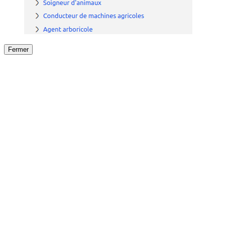
Fermer
Fermer
le détail de l'offre
/
Offre
sur
Offre précéden