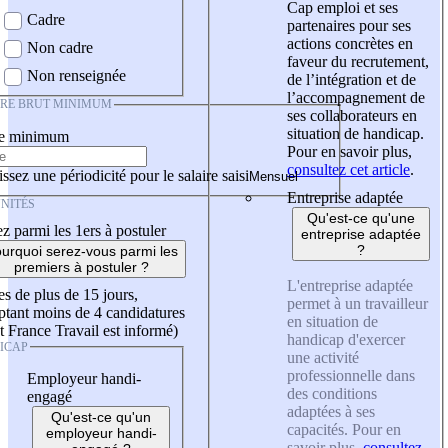
Cap emploi et ses
Cadre
partenaires pour ses
actions concrètes en
Non cadre
faveur du recrutement,
Non renseignée
de l’intégration et de
l’accompagnement de
IRE BRUT MINIMUM
ses collaborateurs en
situation de handicap.
re minimum
Pour en savoir plus,
consultez cet article
.
ssez une périodicité pour le salaire saisi
Entreprise adaptée
NITÉS
Qu'est-ce qu'une
z parmi les 1ers à postuler
entreprise adaptée
?
urquoi serez-vous parmi les
premiers à postuler ?
L'entreprise adaptée
es de plus de 15 jours,
permet à un travailleur
tant moins de 4 candidatures
en situation de
t France Travail est informé)
handicap d'exercer
ICAP
une activité
professionnelle dans
Employeur handi-
des conditions
engagé
adaptées à ses
Qu'est-ce qu'un
capacités. Pour en
employeur handi-
savoir plus,
consultez