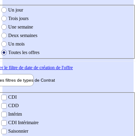
e création de l'offre
Un jour
Trois jours
Une semaine
Deux semaines
Un mois
Toutes les offres
er
le filtre de date de création de l'offre
les filtres de types de
Contrat
de contrat
CDI
CDD
Intérim
CDI Intérimaire
Saisonnier