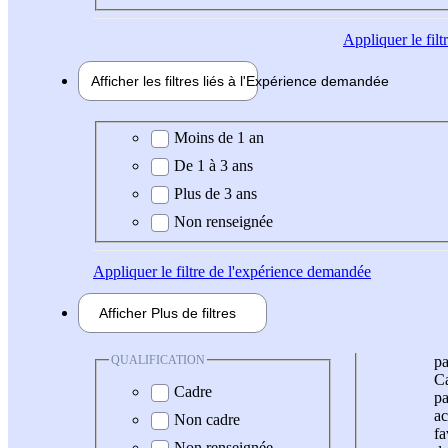
Appliquer
le fil
Afficher les filtres liés à l'
Expérience
demandée
Expérience demandée
Moins de 1 an
De 1 à 3 ans
Plus de 3 ans
Non renseignée
Appliquer
le filtre de l'expérience demandée
Afficher
Plus de
filtres
QUALIFICATION
pa
Ca
Cadre
pa
ac
Non cadre
fa
Non renseignée