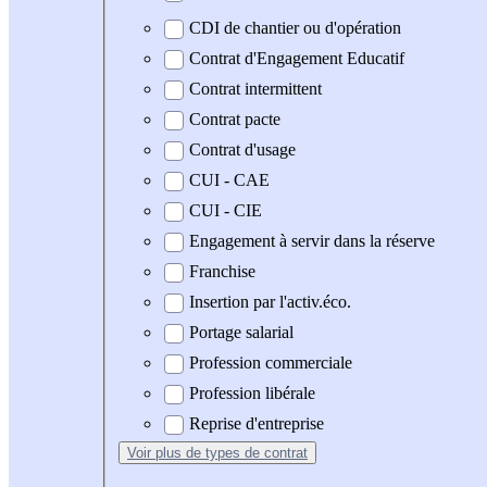
CDI de chantier ou d'opération
Contrat d'Engagement Educatif
Contrat intermittent
Contrat pacte
Contrat d'usage
CUI - CAE
CUI - CIE
Engagement à servir dans la réserve
Franchise
Insertion par l'activ.éco.
Portage salarial
Profession commerciale
Profession libérale
Reprise d'entreprise
Voir plus
de types de contrat