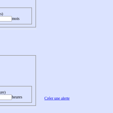
s)
mois
ure)
heures
Créer une alerte