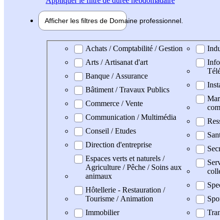
Appliquer
le filtre de durée hebdomadaire
Afficher les filtres de
Domaine pro
fessionnel
Domaine professionel
Achats / Comptabilité / Gestion
Indu
Arts / Artisanat d'art
Info
Tél
Banque / Assurance
Inst
Bâtiment / Travaux Publics
Mark
Commerce / Vente
com
Communication / Multimédia
Res
Conseil / Etudes
San
Direction d'entreprise
Secr
Espaces verts et naturels /
Serv
Agriculture / Pêche / Soins aux
coll
animaux
Spe
Hôtellerie - Restauration /
Tourisme / Animation
Spo
Immobilier
Tran