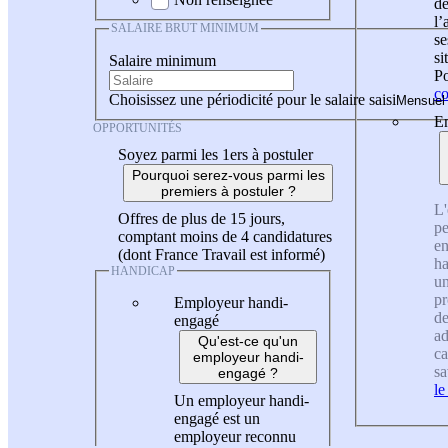
de
l
SALAIRE BRUT MINIMUM
se
si
Salaire minimum
Po
co
Choisissez une périodicité pour le salaire saisi
En
OPPORTUNITÉS
Soyez parmi les 1ers à postuler
Pourquoi serez-vous parmi les
premiers à postuler ?
L'
Offres de plus de 15 jours,
pe
comptant moins de 4 candidatures
en
(dont France Travail est informé)
ha
HANDICAP
un
pr
Employeur handi-
de
engagé
ad
Qu'est-ce qu'un
ca
employeur handi-
sa
engagé ?
le
Un employeur handi-
engagé est un
employeur reconnu