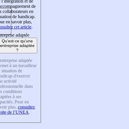
 l’intégration et de
’accompagnement de
s collaborateurs en
tuation de handicap.
ur en savoir plus,
nsultez cet article
.
treprise adaptée
Qu'est-ce qu'une
entreprise adaptée
?
entreprise adaptée
rmet à un travailleur
 situation de
ndicap d'exercer
e activité
ofessionnelle dans
s conditions
aptées à ses
pacités. Pour en
voir plus,
consultez
 site de l’UNEA
.