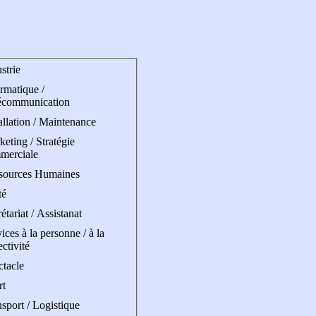
strie
rmatique /
écommunication
allation / Maintenance
eting / Stratégie
merciale
sources Humaines
té
étariat / Assistanat
ices à la personne / à la
ectivité
ctacle
rt
sport / Logistique