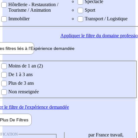
Spectacle
Hôtellerie - Restauration /
Tourisme / Animation
Sport
Immobilier
Transport / Logistique
Appliquer
le filtre du domaine professi
es filtres liés à l'
Expérience
demandée
ience demandée
Moins de 1 an (2)
De 1 à 3 ans
Plus de 3 ans
Non renseignée
er
le filtre de l'expérience demandée
Plus De
Filtres
IFICATION
par France travail,