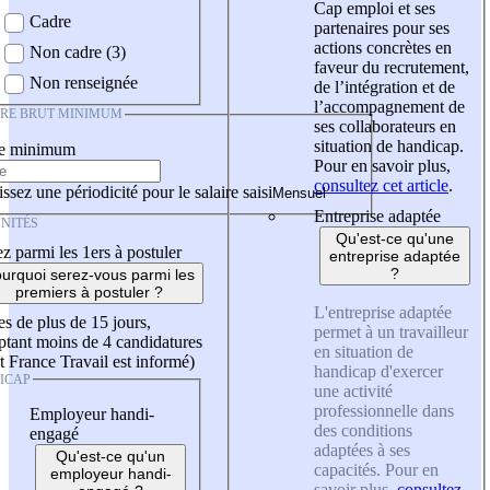
Cap emploi et ses
Cadre
partenaires pour ses
actions concrètes en
Non cadre (3)
faveur du recrutement,
Non renseignée
de l’intégration et de
l’accompagnement de
IRE BRUT MINIMUM
ses collaborateurs en
situation de handicap.
re minimum
Pour en savoir plus,
consultez cet article
.
ssez une périodicité pour le salaire saisi
Entreprise adaptée
NITÉS
Qu'est-ce qu'une
z parmi les 1ers à postuler
entreprise adaptée
?
urquoi serez-vous parmi les
premiers à postuler ?
L'entreprise adaptée
es de plus de 15 jours,
permet à un travailleur
tant moins de 4 candidatures
en situation de
t France Travail est informé)
handicap d'exercer
ICAP
une activité
professionnelle dans
Employeur handi-
des conditions
engagé
adaptées à ses
Qu'est-ce qu'un
capacités. Pour en
employeur handi-
savoir plus,
consultez