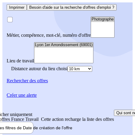
Imprimer
Besoin d'aide sur la recherche d'offres d'emploi ?
Métier, compétence, mot-clé, numéro d'offre
Lieu de travail
Distance autour du lieu choisi
Rechercher
des offres
Créer une alerte
Qui sont n
icher uniquement
 offres France Travail
Cette action recharge la liste des offres
les filtres de
Date de création
de l'offre