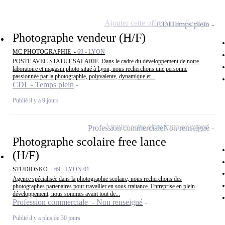
Ajouter cette offre à ma sélection
CDI
Temps plein
Photographe vendeur (H/F)
MC PHOTOGRAPHIE -
69 - LYON
POSTE AVEC STATUT SALARIE. Dans le cadre du développement de notre
laboratoire et magasin photo situé à Lyon, nous recherchons une personne
passionnée par la photographie, polyvalente, dynamique et...
CDI - Temps plein
Publié il y a 9 jours
Ajouter cette offre à ma sélection
Profession commerciale
Non renseigné
Photographe scolaire free lance
(H/F)
STUDIOSKO -
69 - LYON 01
Agence spécialisée dans la photographie scolaire, nous recherchons des
photographes partenaires pour travailler en sous-traitance. Entreprise en plein
développement, nous sommes avant tout de...
Profession commerciale - Non renseigné
Publié il y a plus de 30 jours