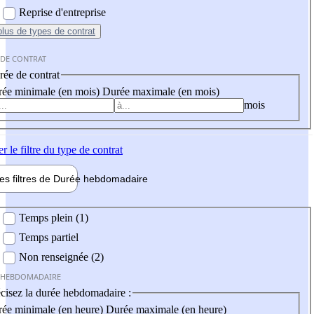
Reprise d'entreprise
plus
de types de contrat
 DE CONTRAT
ée de contrat
ée minimale (en mois)
Durée maximale (en mois)
mois
er
le filtre du type de contrat
les filtres de
Durée hebdo
madaire
 hebdomadaire
Temps plein (1)
Temps partiel
Non renseignée (2)
 HEBDOMADAIRE
cisez la durée hebdomadaire :
ée minimale (en heure)
Durée maximale (en heure)