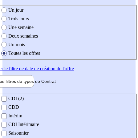
e création de l'offre
Un jour
Trois jours
Une semaine
Deux semaines
Un mois
Toutes les offres
er
le filtre de date de création de l'offre
les filtres de types de
Contrat
de contrat
CDI (2)
CDD
Intérim
CDI Intérimaire
Saisonnier