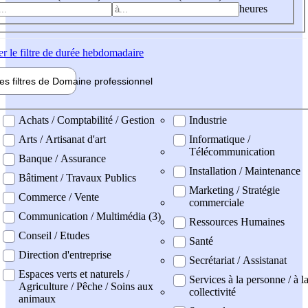
heures
er
le filtre de durée hebdomadaire
les filtres de
Domaine pro
fessionnel
ne professionel
Achats / Comptabilité / Gestion
Industrie
Arts / Artisanat d'art
Informatique /
Télécommunication
Banque / Assurance
Installation / Maintenance
Bâtiment / Travaux Publics
Marketing / Stratégie
Commerce / Vente
commerciale
Communication / Multimédia (3)
Ressources Humaines
Conseil / Etudes
Santé
Direction d'entreprise
Secrétariat / Assistanat
Espaces verts et naturels /
Services à la personne / à l
Agriculture / Pêche / Soins aux
collectivité
animaux