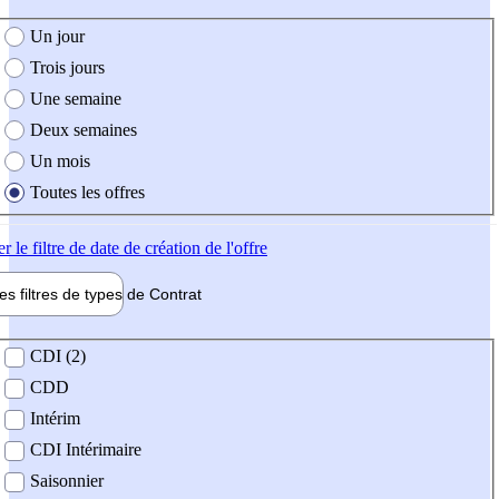
e création de l'offre
Un jour
Trois jours
Une semaine
Deux semaines
Un mois
Toutes les offres
er
le filtre de date de création de l'offre
les filtres de types de
Contrat
de contrat
CDI (2)
CDD
Intérim
CDI Intérimaire
Saisonnier