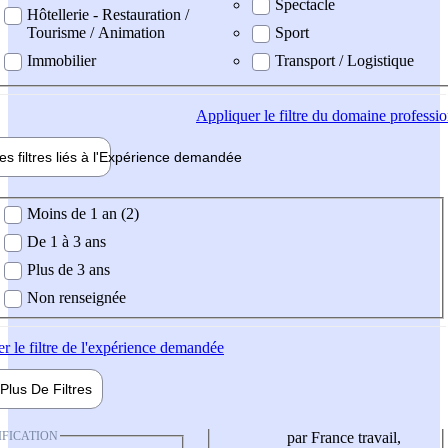
Spectacle
Hôtellerie - Restauration /
Tourisme / Animation
Sport
Immobilier
Transport / Logistique
Appliquer
le filtre du domaine professi
es filtres liés à l'
Expérience
demandée
ience demandée
Moins de 1 an (2)
De 1 à 3 ans
Plus de 3 ans
Non renseignée
er
le filtre de l'expérience demandée
Plus De
Filtres
IFICATION
par France travail,