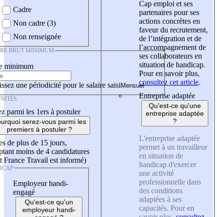
Cap emploi et ses
Cadre
partenaires pour ses
actions concrètes en
Non cadre (3)
faveur du recrutement,
Non renseignée
de l’intégration et de
l’accompagnement de
IRE BRUT MINIMUM
ses collaborateurs en
situation de handicap.
re minimum
Pour en savoir plus,
consultez cet article
.
ssez une périodicité pour le salaire saisi
Entreprise adaptée
NITÉS
Qu'est-ce qu'une
z parmi les 1ers à postuler
entreprise adaptée
?
urquoi serez-vous parmi les
premiers à postuler ?
L'entreprise adaptée
es de plus de 15 jours,
permet à un travailleur
tant moins de 4 candidatures
en situation de
t France Travail est informé)
handicap d'exercer
ICAP
une activité
professionnelle dans
Employeur handi-
des conditions
engagé
adaptées à ses
Qu'est-ce qu'un
capacités. Pour en
employeur handi-
savoir plus,
consultez