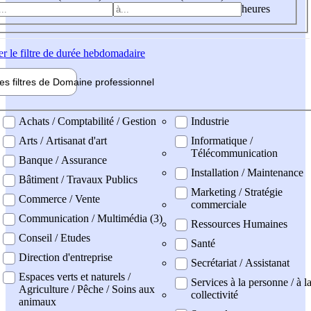
heures
er
le filtre de durée hebdomadaire
les filtres de
Domaine pro
fessionnel
ne professionel
Achats / Comptabilité / Gestion
Industrie
Arts / Artisanat d'art
Informatique /
Télécommunication
Banque / Assurance
Installation / Maintenance
Bâtiment / Travaux Publics
Marketing / Stratégie
Commerce / Vente
commerciale
Communication / Multimédia (3)
Ressources Humaines
Conseil / Etudes
Santé
Direction d'entreprise
Secrétariat / Assistanat
Espaces verts et naturels /
Services à la personne / à l
Agriculture / Pêche / Soins aux
collectivité
animaux