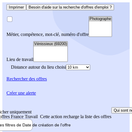
Imprimer
Besoin d'aide sur la recherche d'offres d'emploi ?
Métier, compétence, mot-clé, numéro d'offre
Lieu de travail
Distance autour du lieu choisi
Rechercher
des offres
Créer une alerte
Qui sont n
icher uniquement
 offres France Travail
Cette action recharge la liste des offres
les filtres de
Date de création
de l'offre