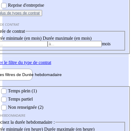
Reprise d'entreprise
plus
de types de contrat
 DE CONTRAT
ée de contrat
ée minimale (en mois)
Durée maximale (en mois)
mois
er
le filtre du type de contrat
les filtres de
Durée hebdo
madaire
 hebdomadaire
Temps plein (1)
Temps partiel
Non renseignée (2)
 HEBDOMADAIRE
cisez la durée hebdomadaire :
ée minimale (en heure)
Durée maximale (en heure)