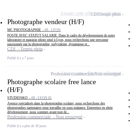
Ajouter cette offre à ma sélection
CDI
Temps plein
Photographe vendeur (H/F)
MC PHOTOGRAPHIE -
69 - LYON
POSTE AVEC STATUT SALARIE. Dans le cadre du développement de notre
laboratoire et magasin photo situé à Lyon, nous recherchons une personne
passionnée par la photographie, polyvalente, dynamique et...
CDI - Temps plein
Publié il y a 7 jours
Ajouter cette offre à ma sélection
Profession commerciale
Non renseigné
Photographe scolaire free lance
(H/F)
STUDIOSKO -
69 - LYON 01
Agence spécialisée dans la photographie scolaire, nous recherchons des
photographes partenaires pour travailler en sous-traitance. Entreprise en plein
développement, nous sommes avant tout de...
Profession commerciale - Non renseigné
Publié il y a plus de 30 jours