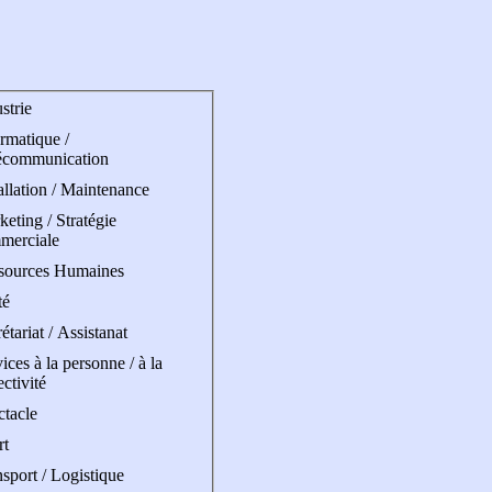
strie
rmatique /
écommunication
allation / Maintenance
eting / Stratégie
merciale
sources Humaines
té
étariat / Assistanat
ices à la personne / à la
ectivité
ctacle
rt
sport / Logistique