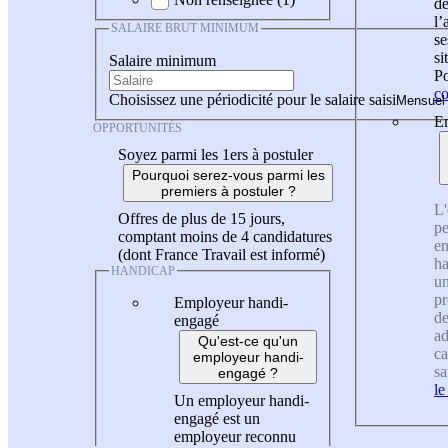
de
l
SALAIRE BRUT MINIMUM
se
si
Salaire minimum
Po
co
Choisissez une périodicité pour le salaire saisi
En
OPPORTUNITÉS
Soyez parmi les 1ers à postuler
Pourquoi serez-vous parmi les
premiers à postuler ?
L'
Offres de plus de 15 jours,
pe
comptant moins de 4 candidatures
en
(dont France Travail est informé)
ha
HANDICAP
un
pr
Employeur handi-
de
engagé
ad
Qu'est-ce qu'un
ca
employeur handi-
sa
engagé ?
le
Un employeur handi-
engagé est un
employeur reconnu