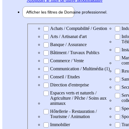
Appliquer
le filtre de durée hebdomadaire
Afficher les filtres de
Domaine pro
fessionnel
Domaine professionel
Achats / Comptabilité / Gestion
Indu
Arts / Artisanat d'art
Info
Tél
Banque / Assurance
Inst
Bâtiment / Travaux Publics
Mark
Commerce / Vente
com
Communication / Multimédia (1)
Res
Conseil / Etudes
San
Direction d'entreprise
Secr
Espaces verts et naturels /
Serv
Agriculture / Pêche / Soins aux
coll
animaux
Spe
Hôtellerie - Restauration /
Tourisme / Animation
Spo
Immobilier
Tran