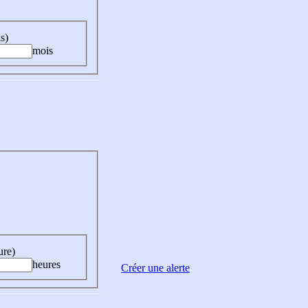
s)
mois
ure)
heures
Créer une alerte