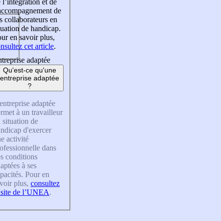
 l’intégration et de
’accompagnement de
s collaborateurs en
tuation de handicap.
ur en savoir plus,
nsultez cet article
.
treprise adaptée
Qu'est-ce qu'une
entreprise adaptée
?
entreprise adaptée
rmet à un travailleur
 situation de
ndicap d'exercer
e activité
ofessionnelle dans
s conditions
aptées à ses
pacités. Pour en
voir plus,
consultez
 site de l’UNEA
.