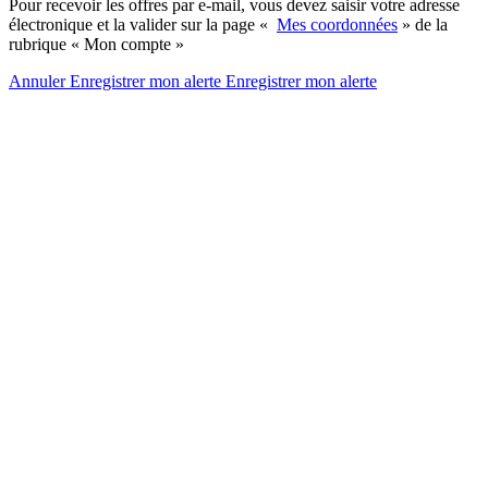
Pour recevoir les offres par e-mail, vous devez saisir votre adresse
électronique et la valider sur la page «
Mes coordonnées
» de la
rubrique « Mon compte »
Annuler
Enregistrer mon alerte
Enregistrer
mon alerte