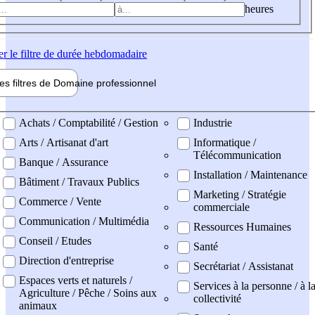
heures
er
le filtre de durée hebdomadaire
les filtres de
Domaine pro
fessionnel
ne professionel
Achats / Comptabilité / Gestion
Industrie
Arts / Artisanat d'art
Informatique /
Télécommunication
Banque / Assurance
Installation / Maintenance
Bâtiment / Travaux Publics
Marketing / Stratégie
Commerce / Vente
commerciale
Communication / Multimédia
Ressources Humaines
Conseil / Etudes
Santé
Direction d'entreprise
Secrétariat / Assistanat
Espaces verts et naturels /
Services à la personne / à l
Agriculture / Pêche / Soins aux
collectivité
animaux