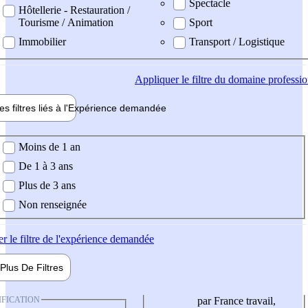
Spectacle
Hôtellerie - Restauration /
Tourisme / Animation
Sport
Immobilier
Transport / Logistique
Appliquer
le filtre du domaine professi
es filtres liés à l'
Expérience
demandée
ience demandée
Moins de 1 an
De 1 à 3 ans
Plus de 3 ans
Non renseignée
er
le filtre de l'expérience demandée
Plus De
Filtres
IFICATION
par France travail,