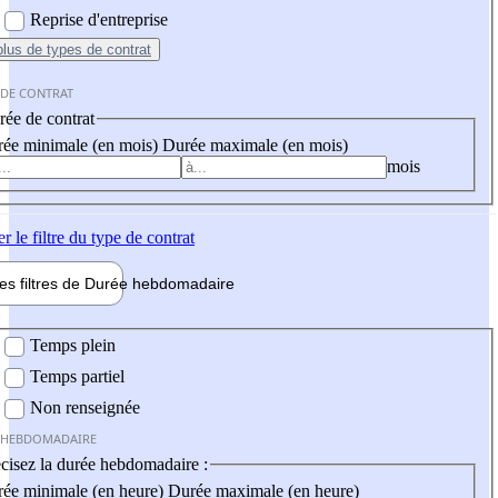
Reprise d'entreprise
plus
de types de contrat
 DE CONTRAT
ée de contrat
ée minimale (en mois)
Durée maximale (en mois)
mois
er
le filtre du type de contrat
les filtres de
Durée hebdo
madaire
 hebdomadaire
Temps plein
Temps partiel
Non renseignée
 HEBDOMADAIRE
cisez la durée hebdomadaire :
ée minimale (en heure)
Durée maximale (en heure)