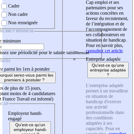
Cap emploi et ses
Cadre
partenaires pour ses
actions concrètes en
Non cadre
faveur du recrutement,
Non renseignée
de l’intégration et de
l’accompagnement de
IRE BRUT MINIMUM
ses collaborateurs en
situation de handicap.
re minimum
Pour en savoir plus,
consultez cet article
.
ssez une périodicité pour le salaire saisi
Entreprise adaptée
NITÉS
Qu'est-ce qu'une
z parmi les 1ers à postuler
entreprise adaptée
?
urquoi serez-vous parmi les
premiers à postuler ?
L'entreprise adaptée
es de plus de 15 jours,
permet à un travailleur
tant moins de 4 candidatures
en situation de
t France Travail est informé)
handicap d'exercer
ICAP
une activité
professionnelle dans
Employeur handi-
des conditions
engagé
adaptées à ses
Qu'est-ce qu'un
capacités. Pour en
employeur handi-
savoir plus,
consultez