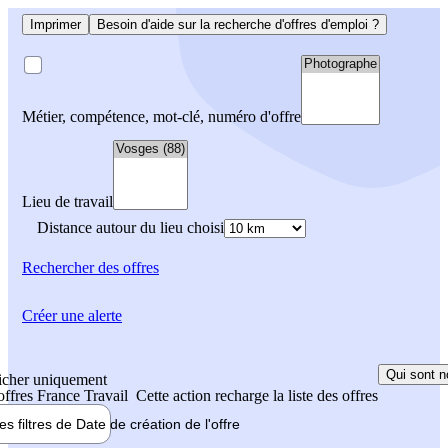
Imprimer
Besoin d'aide sur la recherche d'offres d'emploi ?
Métier, compétence, mot-clé, numéro d'offre
Lieu de travail
Distance autour du lieu choisi
Rechercher
des offres
Créer une alerte
Qui sont n
icher uniquement
 offres France Travail
Cette action recharge la liste des offres
les filtres de
Date de création
de l'offre