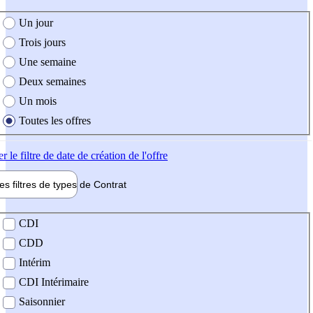
e création de l'offre
Un jour
Trois jours
Une semaine
Deux semaines
Un mois
Toutes les offres
er
le filtre de date de création de l'offre
les filtres de types de
Contrat
de contrat
CDI
CDD
Intérim
CDI Intérimaire
Saisonnier