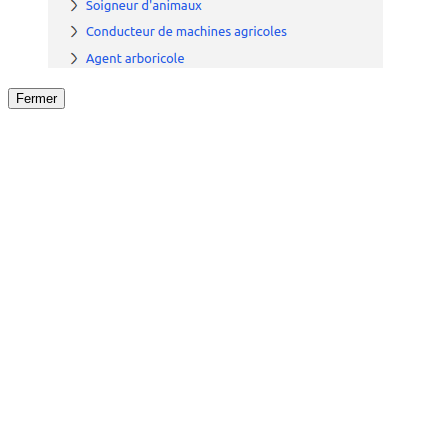
Fermer
Fermer
le détail de l'offre
/
Offre
sur
Offre précéden