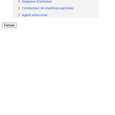
Fermer
Fermer
le détail de l'offre
/
Offre
sur
Offre précéden