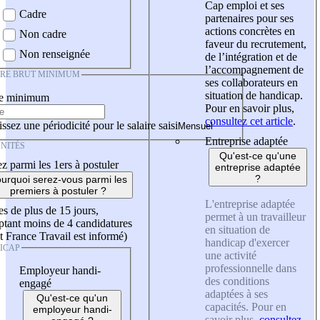
Cap emploi et ses
Cadre
partenaires pour ses
actions concrètes en
Non cadre
faveur du recrutement,
Non renseignée
de l’intégration et de
l’accompagnement de
IRE BRUT MINIMUM
ses collaborateurs en
situation de handicap.
re minimum
Pour en savoir plus,
consultez cet article
.
ssez une périodicité pour le salaire saisi
Entreprise adaptée
NITÉS
Qu'est-ce qu'une
z parmi les 1ers à postuler
entreprise adaptée
?
urquoi serez-vous parmi les
premiers à postuler ?
L'entreprise adaptée
es de plus de 15 jours,
permet à un travailleur
tant moins de 4 candidatures
en situation de
t France Travail est informé)
handicap d'exercer
ICAP
une activité
professionnelle dans
Employeur handi-
des conditions
engagé
adaptées à ses
Qu'est-ce qu'un
capacités. Pour en
employeur handi-
savoir plus,
consultez