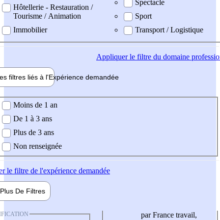
Spectacle
Hôtellerie - Restauration /
Tourisme / Animation
Sport
Immobilier
Transport / Logistique
Appliquer
le filtre du domaine professi
es filtres liés à l'
Expérience
demandée
ience demandée
Moins de 1 an
De 1 à 3 ans
Plus de 3 ans
Non renseignée
er
le filtre de l'expérience demandée
Plus De
Filtres
IFICATION
par France travail,