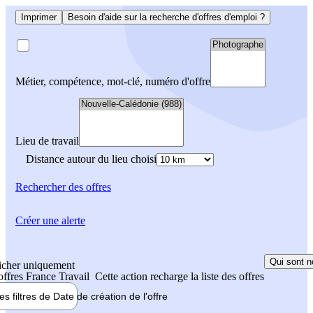
Imprimer
Besoin d'aide sur la recherche d'offres d'emploi ?
Métier, compétence, mot-clé, numéro d'offre
Lieu de travail
Distance autour du lieu choisi
Rechercher
des offres
Créer une alerte
Qui sont n
icher uniquement
 offres France Travail
Cette action recharge la liste des offres
les filtres de
Date de création
de l'offre