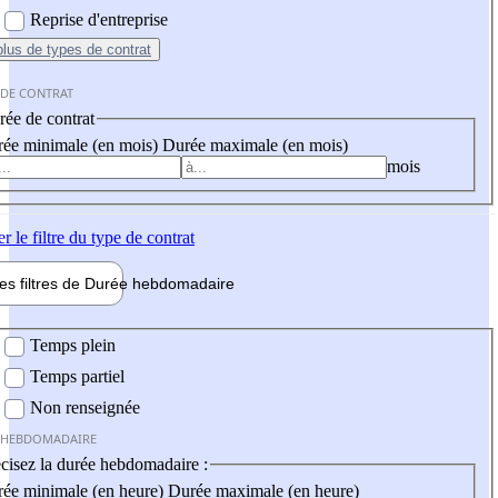
Reprise d'entreprise
plus
de types de contrat
 DE CONTRAT
ée de contrat
ée minimale (en mois)
Durée maximale (en mois)
mois
er
le filtre du type de contrat
les filtres de
Durée hebdo
madaire
 hebdomadaire
Temps plein
Temps partiel
Non renseignée
 HEBDOMADAIRE
cisez la durée hebdomadaire :
ée minimale (en heure)
Durée maximale (en heure)