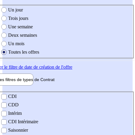
e création de l'offre
Un jour
Trois jours
Une semaine
Deux semaines
Un mois
Toutes les offres
er
le filtre de date de création de l'offre
les filtres de types de
Contrat
de contrat
CDI
CDD
Intérim
CDI Intérimaire
Saisonnier