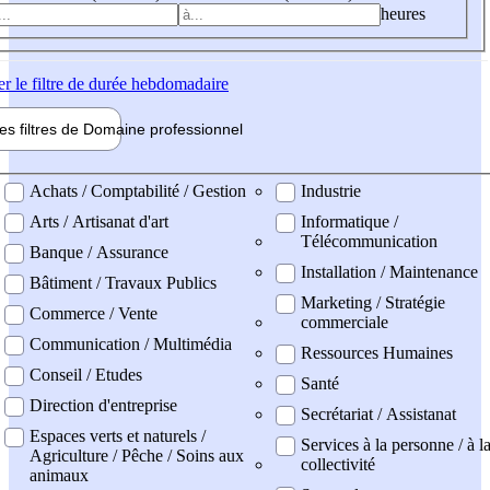
heures
er
le filtre de durée hebdomadaire
les filtres de
Domaine pro
fessionnel
ne professionel
Achats / Comptabilité / Gestion
Industrie
Arts / Artisanat d'art
Informatique /
Télécommunication
Banque / Assurance
Installation / Maintenance
Bâtiment / Travaux Publics
Marketing / Stratégie
Commerce / Vente
commerciale
Communication / Multimédia
Ressources Humaines
Conseil / Etudes
Santé
Direction d'entreprise
Secrétariat / Assistanat
Espaces verts et naturels /
Services à la personne / à l
Agriculture / Pêche / Soins aux
collectivité
animaux