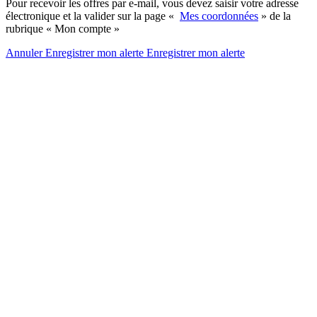
Pour recevoir les offres par e-mail, vous devez saisir votre adresse
électronique et la valider sur la page «
Mes coordonnées
» de la
rubrique « Mon compte »
Annuler
Enregistrer mon alerte
Enregistrer
mon alerte