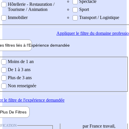
Spectacle
Hôtellerie - Restauration /
Tourisme / Animation
Sport
Immobilier
Transport / Logistique
Appliquer
le filtre du domaine professi
es filtres liés à l'
Expérience
demandée
ience demandée
Moins de 1 an
De 1 à 3 ans
Plus de 3 ans
Non renseignée
er
le filtre de l'expérience demandée
Plus De
Filtres
IFICATION
par France travail,