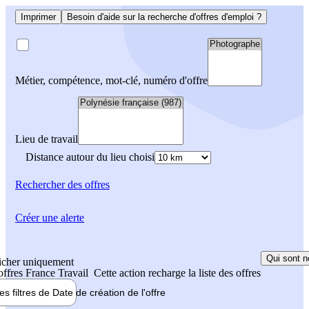
Imprimer
Besoin d'aide sur la recherche d'offres d'emploi ?
Métier, compétence, mot-clé, numéro d'offre
Lieu de travail
Distance autour du lieu choisi
Rechercher
des offres
Créer une alerte
Qui sont n
icher uniquement
 offres France Travail
Cette action recharge la liste des offres
les filtres de
Date de création
de l'offre