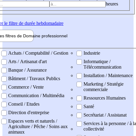
heures
er
le filtre de durée hebdomadaire
les filtres de
Domaine pro
fessionnel
ne professionel
Achats / Comptabilité / Gestion
Industrie
Arts / Artisanat d'art
Informatique /
Télécommunication
Banque / Assurance
Installation / Maintenance
Bâtiment / Travaux Publics
Marketing / Stratégie
Commerce / Vente
commerciale
Communication / Multimédia
Ressources Humaines
Conseil / Etudes
Santé
Direction d'entreprise
Secrétariat / Assistanat
Espaces verts et naturels /
Services à la personne / à l
Agriculture / Pêche / Soins aux
collectivité
animaux