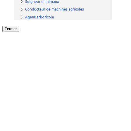
Fermer
Fermer
le détail de l'offre
/
Offre
sur
Offre précéden