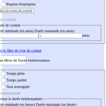
Reprise d'entreprise
plus
de types de contrat
 DE CONTRAT
ée de contrat
ée minimale (en mois)
Durée maximale (en mois)
mois
er
le filtre du type de contrat
les filtres de
Durée hebdo
madaire
 hebdomadaire
Temps plein
Temps partiel
Non renseignée
 HEBDOMADAIRE
cisez la durée hebdomadaire :
ée minimale (en heure)
Durée maximale (en heure)