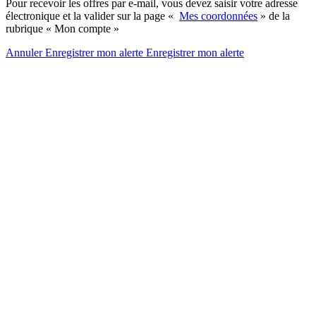
Pour recevoir les offres par e-mail, vous devez saisir votre adresse
électronique et la valider sur la page «
Mes coordonnées
» de la
rubrique « Mon compte »
Annuler
Enregistrer mon alerte
Enregistrer
mon alerte