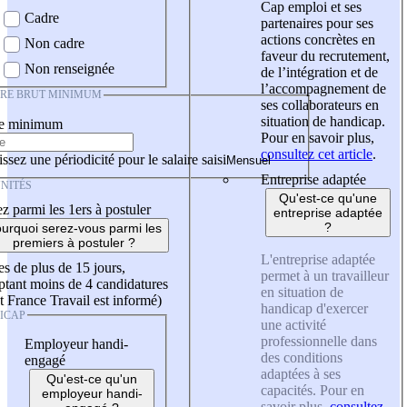
Cap emploi et ses
Cadre
partenaires pour ses
actions concrètes en
Non cadre
faveur du recrutement,
Non renseignée
de l’intégration et de
l’accompagnement de
IRE BRUT MINIMUM
ses collaborateurs en
situation de handicap.
re minimum
Pour en savoir plus,
consultez cet article
.
ssez une périodicité pour le salaire saisi
Entreprise adaptée
NITÉS
Qu'est-ce qu'une
z parmi les 1ers à postuler
entreprise adaptée
?
urquoi serez-vous parmi les
premiers à postuler ?
L'entreprise adaptée
es de plus de 15 jours,
permet à un travailleur
tant moins de 4 candidatures
en situation de
t France Travail est informé)
handicap d'exercer
ICAP
une activité
professionnelle dans
Employeur handi-
des conditions
engagé
adaptées à ses
Qu'est-ce qu'un
capacités. Pour en
employeur handi-
savoir plus,
consultez