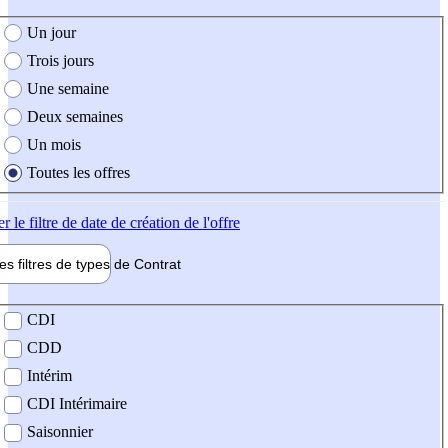
e création de l'offre
Un jour
Trois jours
Une semaine
Deux semaines
Un mois
Toutes les offres
er
le filtre de date de création de l'offre
les filtres de types de
Contrat
de contrat
CDI
CDD
Intérim
CDI Intérimaire
Saisonnier