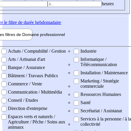
heures
er
le filtre de durée hebdomadaire
les filtres de
Domaine pro
fessionnel
ne professionel
Achats / Comptabilité / Gestion
Industrie
Arts / Artisanat d'art
Informatique /
Télécommunication
Banque / Assurance
Installation / Maintenance
Bâtiment / Travaux Publics
Marketing / Stratégie
Commerce / Vente
commerciale
Communication / Multimédia
Ressources Humaines
Conseil / Etudes
Santé
Direction d'entreprise
Secrétariat / Assistanat
Espaces verts et naturels /
Services à la personne / à l
Agriculture / Pêche / Soins aux
collectivité
animaux