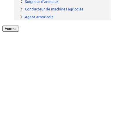
Fermer
Fermer
le détail de l'offre
/
Offre
sur
Offre précéden