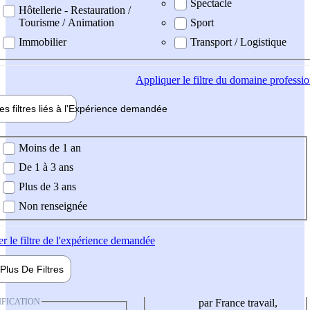
Spectacle
Hôtellerie - Restauration /
Tourisme / Animation
Sport
Immobilier
Transport / Logistique
Appliquer
le filtre du domaine professi
es filtres liés à l'
Expérience
demandée
ience demandée
Moins de 1 an
De 1 à 3 ans
Plus de 3 ans
Non renseignée
er
le filtre de l'expérience demandée
Plus De
Filtres
IFICATION
par France travail,