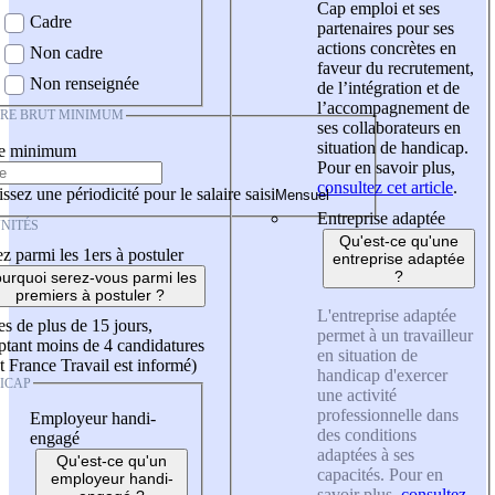
Cap emploi et ses
Cadre
partenaires pour ses
actions concrètes en
Non cadre
faveur du recrutement,
Non renseignée
de l’intégration et de
l’accompagnement de
IRE BRUT MINIMUM
ses collaborateurs en
situation de handicap.
re minimum
Pour en savoir plus,
consultez cet article
.
ssez une périodicité pour le salaire saisi
Entreprise adaptée
NITÉS
Qu'est-ce qu'une
z parmi les 1ers à postuler
entreprise adaptée
?
urquoi serez-vous parmi les
premiers à postuler ?
L'entreprise adaptée
es de plus de 15 jours,
permet à un travailleur
tant moins de 4 candidatures
en situation de
t France Travail est informé)
handicap d'exercer
ICAP
une activité
professionnelle dans
Employeur handi-
des conditions
engagé
adaptées à ses
Qu'est-ce qu'un
capacités. Pour en
employeur handi-
savoir plus,
consultez