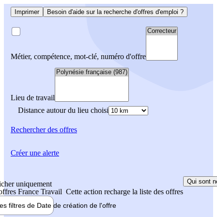
Imprimer
Besoin d'aide sur la recherche d'offres d'emploi ?
Métier, compétence, mot-clé, numéro d'offre
Lieu de travail
Distance autour du lieu choisi
Rechercher
des offres
Créer une alerte
Qui sont n
icher uniquement
 offres France Travail
Cette action recharge la liste des offres
les filtres de
Date de création
de l'offre