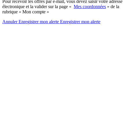
Pour recevoir les offres par e-mail, vous devez saisir votre adresse
électronique et la valider sur la page «
Mes coordonnées
» de la
rubrique « Mon compte »
Annuler
Enregistrer mon alerte
Enregistrer
mon alerte