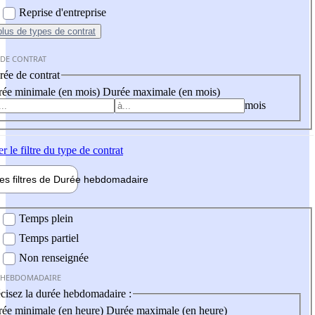
Reprise d'entreprise
plus
de types de contrat
 DE CONTRAT
ée de contrat
ée minimale (en mois)
Durée maximale (en mois)
mois
er
le filtre du type de contrat
les filtres de
Durée hebdo
madaire
 hebdomadaire
Temps plein
Temps partiel
Non renseignée
 HEBDOMADAIRE
cisez la durée hebdomadaire :
ée minimale (en heure)
Durée maximale (en heure)