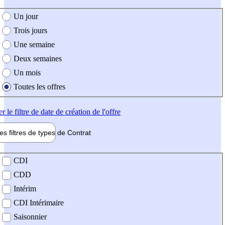
e création de l'offre
Un jour
Trois jours
Une semaine
Deux semaines
Un mois
Toutes les offres
er
le filtre de date de création de l'offre
les filtres de types de
Contrat
de contrat
CDI
CDD
Intérim
CDI Intérimaire
Saisonnier