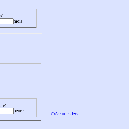
s)
mois
ure)
heures
Créer une alerte