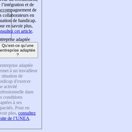
 l’intégration et de
’accompagnement de
s collaborateurs en
tuation de handicap.
ur en savoir plus,
nsultez cet article
.
treprise adaptée
Qu'est-ce qu'une
entreprise adaptée
?
entreprise adaptée
rmet à un travailleur
 situation de
ndicap d'exercer
e activité
ofessionnelle dans
s conditions
aptées à ses
pacités. Pour en
voir plus,
consultez
 site de l’UNEA
.