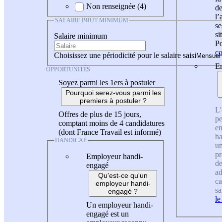
Non renseignée (4)
de
l
SALAIRE BRUT MINIMUM
se
si
Salaire minimum
Po
co
Choisissez une périodicité pour le salaire saisi
En
OPPORTUNITÉS
Soyez parmi les 1ers à postuler
Pourquoi serez-vous parmi les
premiers à postuler ?
L'
Offres de plus de 15 jours,
pe
comptant moins de 4 candidatures
en
(dont France Travail est informé)
ha
HANDICAP
un
pr
Employeur handi-
de
engagé
ad
Qu'est-ce qu'un
ca
employeur handi-
sa
engagé ?
le
Un employeur handi-
engagé est un