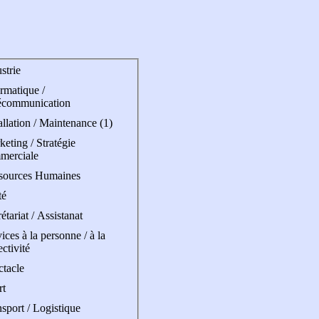
strie
rmatique /
écommunication
allation / Maintenance (1)
eting / Stratégie
merciale
sources Humaines
té
étariat / Assistanat
ices à la personne / à la
ectivité
ctacle
rt
sport / Logistique