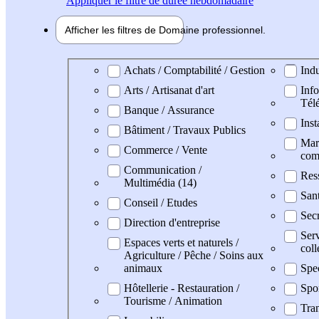
Appliquer
le filtre de durée hebdomadaire
Afficher les filtres de
Domaine pro
fessionnel
Domaine professionel
Achats / Comptabilité / Gestion
Indu
Arts / Artisanat d'art
Info
Tél
Banque / Assurance
Inst
Bâtiment / Travaux Publics
Mark
Commerce / Vente
com
Communication /
Res
Multimédia (14)
San
Conseil / Etudes
Secr
Direction d'entreprise
Serv
Espaces verts et naturels /
coll
Agriculture / Pêche / Soins aux
animaux
Spe
Hôtellerie - Restauration /
Spo
Tourisme / Animation
Tran