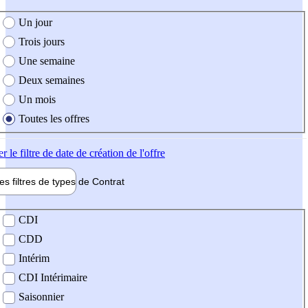
e création de l'offre
Un jour
Trois jours
Une semaine
Deux semaines
Un mois
Toutes les offres
er
le filtre de date de création de l'offre
les filtres de types de
Contrat
de contrat
CDI
CDD
Intérim
CDI Intérimaire
Saisonnier