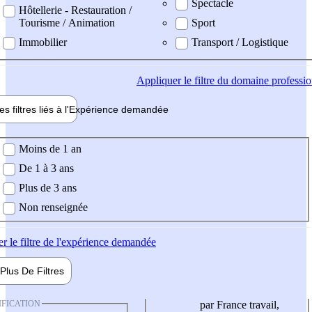
Spectacle
Hôtellerie - Restauration /
Tourisme / Animation
Sport
Immobilier
Transport / Logistique
Appliquer
le filtre du domaine professi
es filtres liés à l'
Expérience
demandée
ience demandée
Moins de 1 an
De 1 à 3 ans
Plus de 3 ans
Non renseignée
er
le filtre de l'expérience demandée
Plus De
Filtres
IFICATION
par France travail,