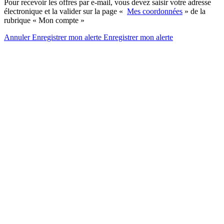
Pour recevoir les offres par e-mail, vous devez saisir votre adresse
électronique et la valider sur la page «
Mes coordonnées
» de la
rubrique « Mon compte »
Annuler
Enregistrer mon alerte
Enregistrer
mon alerte