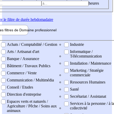
heures
er
le filtre de durée hebdomadaire
les filtres de
Domaine pro
fessionnel
ne professionel
Achats / Comptabilité / Gestion
Industrie
Arts / Artisanat d'art
Informatique /
Télécommunication
Banque / Assurance
Installation / Maintenance
Bâtiment / Travaux Publics
Marketing / Stratégie
Commerce / Vente
commerciale
Communication / Multimédia
Ressources Humaines
Conseil / Etudes
Santé
Direction d'entreprise
Secrétariat / Assistanat
Espaces verts et naturels /
Services à la personne / à l
Agriculture / Pêche / Soins aux
collectivité
animaux