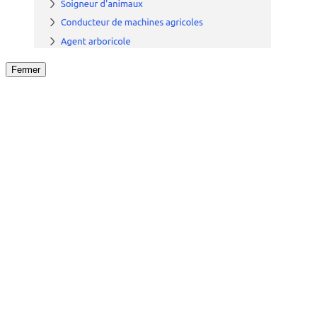
Fermer
Fermer
le détail de l'offre
/
Offre
sur
Offre précéden