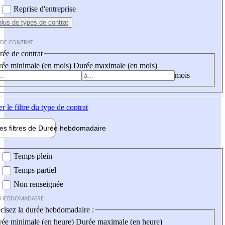
Reprise d'entreprise
plus
de types de contrat
 DE CONTRAT
ée de contrat
ée minimale (en mois)
Durée maximale (en mois)
mois
er
le filtre du type de contrat
les filtres de
Durée hebdo
madaire
 hebdomadaire
Temps plein
Temps partiel
Non renseignée
 HEBDOMADAIRE
cisez la durée hebdomadaire :
ée minimale (en heure)
Durée maximale (en heure)