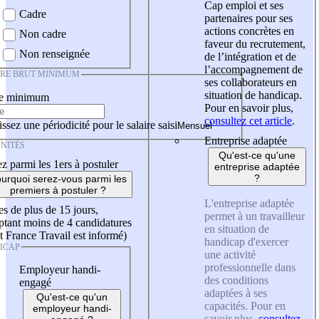
Cap emploi et ses
Cadre
partenaires pour ses
actions concrètes en
Non cadre
faveur du recrutement,
Non renseignée
de l’intégration et de
l’accompagnement de
IRE BRUT MINIMUM
ses collaborateurs en
situation de handicap.
re minimum
Pour en savoir plus,
consultez cet article
.
ssez une périodicité pour le salaire saisi
Entreprise adaptée
NITÉS
Qu'est-ce qu'une
z parmi les 1ers à postuler
entreprise adaptée
?
urquoi serez-vous parmi les
premiers à postuler ?
L'entreprise adaptée
es de plus de 15 jours,
permet à un travailleur
tant moins de 4 candidatures
en situation de
t France Travail est informé)
handicap d'exercer
ICAP
une activité
professionnelle dans
Employeur handi-
des conditions
engagé
adaptées à ses
Qu'est-ce qu'un
capacités. Pour en
employeur handi-
savoir plus,
consultez