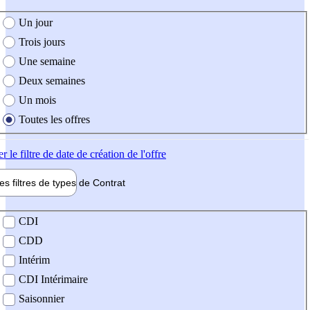
e création de l'offre
Un jour
Trois jours
Une semaine
Deux semaines
Un mois
Toutes les offres
er
le filtre de date de création de l'offre
les filtres de types de
Contrat
de contrat
CDI
CDD
Intérim
CDI Intérimaire
Saisonnier