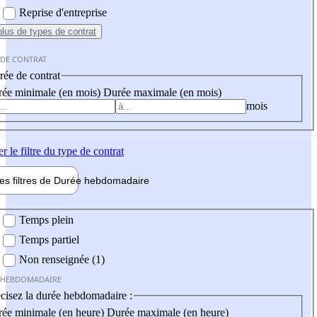
Reprise d'entreprise
plus
de types de contrat
 DE CONTRAT
ée de contrat
ée minimale (en mois)
Durée maximale (en mois)
mois
er
le filtre du type de contrat
les filtres de
Durée hebdo
madaire
 hebdomadaire
Temps plein
Temps partiel
Non renseignée (1)
 HEBDOMADAIRE
cisez la durée hebdomadaire :
ée minimale (en heure)
Durée maximale (en heure)