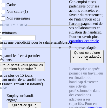
Cap emploi et ses
Cadre
partenaires pour ses
actions concrètes en
Non cadre (1)
faveur du recrutement,
Non renseignée
de l’intégration et de
l’accompagnement de
IRE BRUT MINIMUM
ses collaborateurs en
situation de handicap.
re minimum
Pour en savoir plus,
consultez cet article
.
ssez une périodicité pour le salaire saisi
Entreprise adaptée
NITÉS
Qu'est-ce qu'une
z parmi les 1ers à postuler
entreprise adaptée
résultats
?
urquoi serez-vous parmi les
L'entreprise adaptée
premiers à postuler ?
permet à un travailleur
es de plus de 15 jours,
en situation de
tant moins de 4 candidatures
handicap d'exercer
t France Travail est informé)
une activité
ICAP
professionnelle dans
des conditions
Employeur handi-
adaptées à ses
engagé
capacités. Pour en
Qu'est-ce qu'un
savoir plus,
consultez