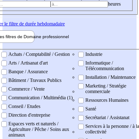
heures
er
le filtre de durée hebdomadaire
les filtres de
Domaine pro
fessionnel
ne professionel
Achats / Comptabilité / Gestion
Industrie
Arts / Artisanat d'art
Informatique /
Télécommunication
Banque / Assurance
Installation / Maintenance
Bâtiment / Travaux Publics
Marketing / Stratégie
Commerce / Vente
commerciale
Communication / Multimédia (1)
Ressources Humaines
Conseil / Etudes
Santé
Direction d'entreprise
Secrétariat / Assistanat
Espaces verts et naturels /
Services à la personne / à l
Agriculture / Pêche / Soins aux
collectivité
animaux