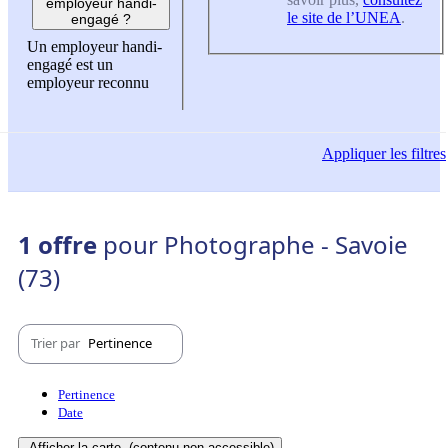
employeur handi-
le site de l’UNEA
.
engagé ?
Un employeur handi-
engagé est un
employeur reconnu
Appliquer
les filtres
1 offre
pour Photographe - Savoie
(73)
Trier par
Pertinence
Pertinence
Date
Afficher la carte
(contenu non-accessible)