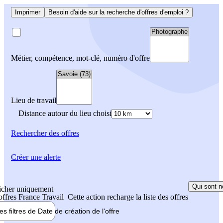
Imprimer
Besoin d'aide sur la recherche d'offres d'emploi ?
Métier, compétence, mot-clé, numéro d'offre
Lieu de travail
Distance autour du lieu choisi
Rechercher
des offres
Créer une alerte
Qui sont n
icher uniquement
 offres France Travail
Cette action recharge la liste des offres
les filtres de
Date de création
de l'offre