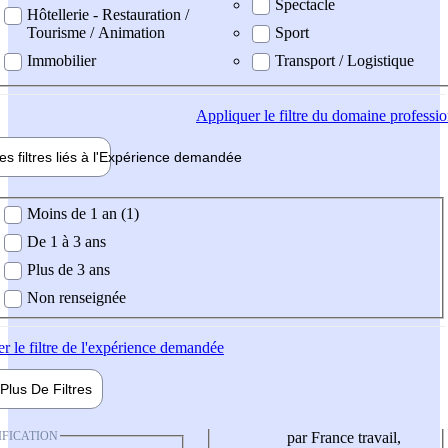
Spectacle
Hôtellerie - Restauration /
Tourisme / Animation
Sport
Immobilier
Transport / Logistique
Appliquer
le filtre du domaine professi
es filtres liés à l'
Expérience
demandée
ience demandée
Moins de 1 an (1)
De 1 à 3 ans
Plus de 3 ans
Non renseignée
er
le filtre de l'expérience demandée
Plus De
Filtres
IFICATION
par France travail,