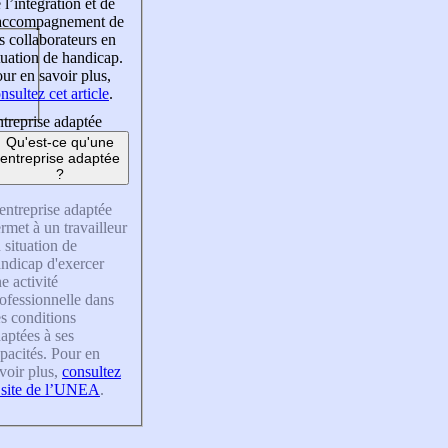
 l’intégration et de
’accompagnement de
s collaborateurs en
tuation de handicap.
ur en savoir plus,
nsultez cet article
.
treprise adaptée
Qu'est-ce qu'une
entreprise adaptée
?
entreprise adaptée
rmet à un travailleur
 situation de
ndicap d'exercer
e activité
ofessionnelle dans
s conditions
aptées à ses
pacités. Pour en
voir plus,
consultez
 site de l’UNEA
.