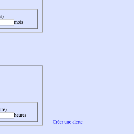
s)
mois
ure)
heures
Créer une alerte