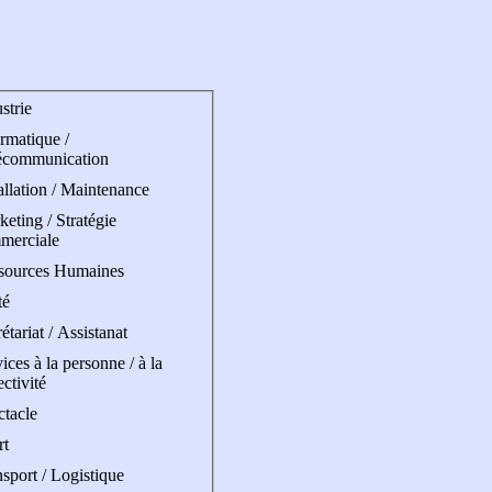
strie
rmatique /
écommunication
allation / Maintenance
eting / Stratégie
merciale
sources Humaines
té
étariat / Assistanat
ices à la personne / à la
ectivité
ctacle
rt
sport / Logistique