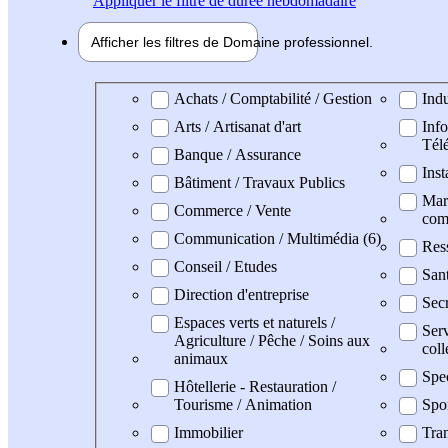
Appliquer
le filtre de durée hebdomadaire
Afficher les filtres de
Domaine pro
fessionnel
Domaine professionel
Achats / Comptabilité / Gestion
Indu
Arts / Artisanat d'art
Info
Tél
Banque / Assurance
Inst
Bâtiment / Travaux Publics
Mark
Commerce / Vente
com
Communication / Multimédia (6)
Res
Conseil / Etudes
San
Direction d'entreprise
Secr
Espaces verts et naturels /
Serv
Agriculture / Pêche / Soins aux
coll
animaux
Spe
Hôtellerie - Restauration /
Tourisme / Animation
Spo
Immobilier
Tran