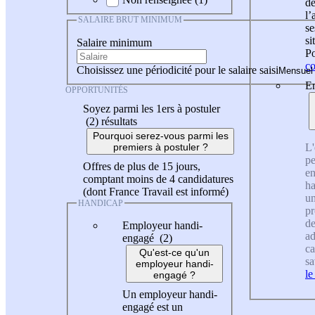
de
l
SALAIRE BRUT MINIMUM
se
si
Salaire minimum
Po
co
Choisissez une périodicité pour le salaire saisi
En
OPPORTUNITÉS
Soyez parmi les 1ers à postuler
(2)
résultats
Pourquoi serez-vous parmi les
L'
premiers à postuler ?
pe
Offres de plus de 15 jours,
en
comptant moins de 4 candidatures
ha
(dont France Travail est informé)
un
HANDICAP
pr
de
Employeur handi-
ad
engagé (2)
ca
Qu'est-ce qu'un
sa
employeur handi-
le
engagé ?
Un employeur handi-
engagé est un