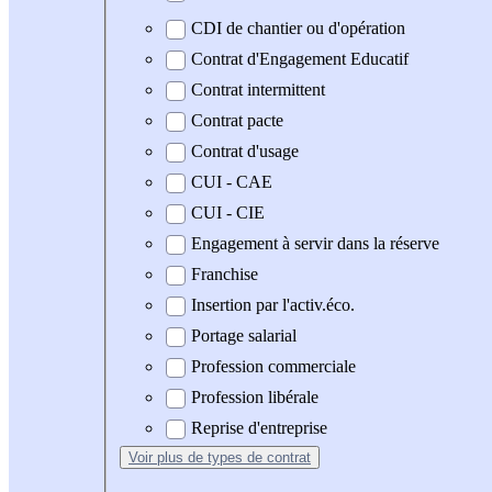
CDI de chantier ou d'opération
Contrat d'Engagement Educatif
Contrat intermittent
Contrat pacte
Contrat d'usage
CUI - CAE
CUI - CIE
Engagement à servir dans la réserve
Franchise
Insertion par l'activ.éco.
Portage salarial
Profession commerciale
Profession libérale
Reprise d'entreprise
Voir plus
de types de contrat