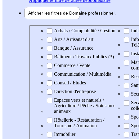
Appliquer
le filtre de durée hebdomadaire
Afficher les filtres de
Domaine pro
fessionnel
Domaine professionel
Achats / Comptabilité / Gestion
Indu
Arts / Artisanat d'art
Info
Tél
Banque / Assurance
Inst
Bâtiment / Travaux Publics (3)
Mark
Commerce / Vente
com
Communication / Multimédia
Res
Conseil / Etudes
San
Direction d'entreprise
Secr
Espaces verts et naturels /
Serv
Agriculture / Pêche / Soins aux
coll
animaux
Spe
Hôtellerie - Restauration /
Tourisme / Animation
Spo
Immobilier
Tran