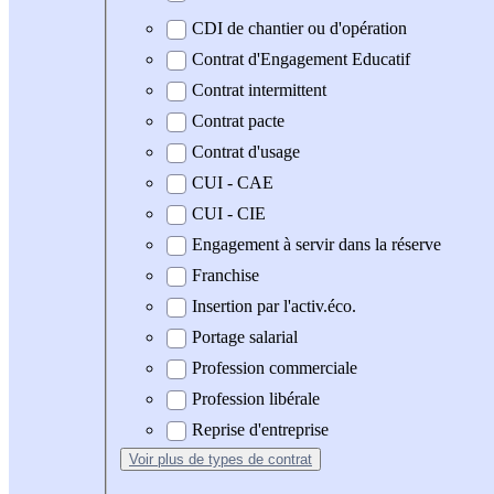
CDI de chantier ou d'opération
Contrat d'Engagement Educatif
Contrat intermittent
Contrat pacte
Contrat d'usage
CUI - CAE
CUI - CIE
Engagement à servir dans la réserve
Franchise
Insertion par l'activ.éco.
Portage salarial
Profession commerciale
Profession libérale
Reprise d'entreprise
Voir plus
de types de contrat