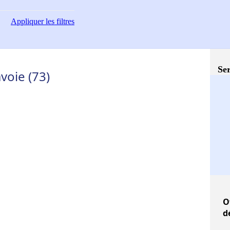
Appliquer
les filtres
Ser
voie (73)
O
d