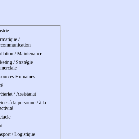
strie
rmatique /
écommunication
allation / Maintenance
eting / Stratégie
merciale
sources Humaines
té
étariat / Assistanat
ices à la personne / à la
ectivité
ctacle
rt
sport / Logistique