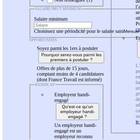
de
l
SALAIRE BRUT MINIMUM
se
si
Salaire minimum
Po
co
Choisissez une périodicité pour le salaire saisi
En
OPPORTUNITÉS
Soyez parmi les 1ers à postuler
Pourquoi serez-vous parmi les
premiers à postuler ?
L'
Offres de plus de 15 jours,
pe
comptant moins de 4 candidatures
en
(dont France Travail est informé)
ha
HANDICAP
un
pr
Employeur handi-
de
engagé
ad
Qu'est-ce qu'un
ca
employeur handi-
sa
engagé ?
le
Un employeur handi-
engagé est un
employeur reconnu