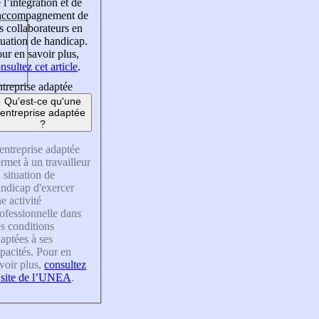
 l’intégration et de
’accompagnement de
s collaborateurs en
tuation de handicap.
ur en savoir plus,
nsultez cet article
.
treprise adaptée
Qu'est-ce qu'une
entreprise adaptée
?
entreprise adaptée
rmet à un travailleur
 situation de
ndicap d'exercer
e activité
ofessionnelle dans
s conditions
aptées à ses
pacités. Pour en
voir plus,
consultez
 site de l’UNEA
.