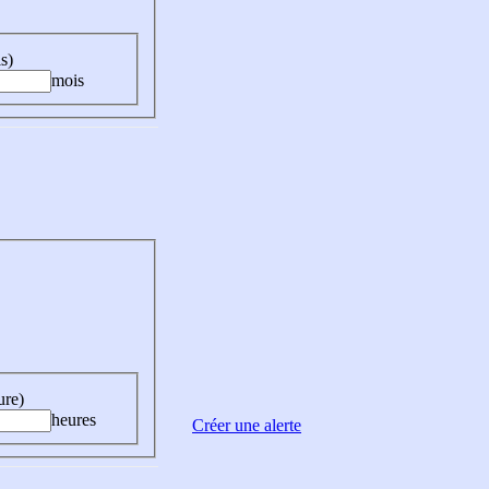
s)
mois
ure)
heures
Créer une alerte