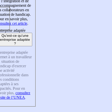
 l’intégration et de
’accompagnement de
s collaborateurs en
tuation de handicap.
ur en savoir plus,
nsultez cet article
.
treprise adaptée
Qu'est-ce qu'une
entreprise adaptée
?
entreprise adaptée
rmet à un travailleur
 situation de
ndicap d'exercer
e activité
ofessionnelle dans
s conditions
aptées à ses
pacités. Pour en
voir plus,
consultez
 site de l’UNEA
.