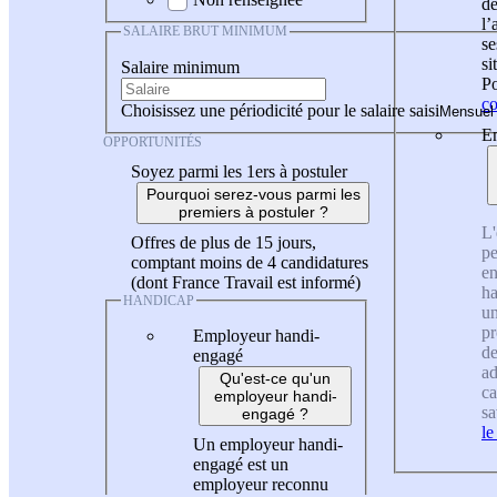
de
l
SALAIRE BRUT MINIMUM
se
si
Salaire minimum
Po
co
Choisissez une périodicité pour le salaire saisi
En
OPPORTUNITÉS
Soyez parmi les 1ers à postuler
Pourquoi serez-vous parmi les
premiers à postuler ?
L'
Offres de plus de 15 jours,
pe
comptant moins de 4 candidatures
en
(dont France Travail est informé)
ha
HANDICAP
un
pr
Employeur handi-
de
engagé
ad
Qu'est-ce qu'un
ca
employeur handi-
sa
engagé ?
le
Un employeur handi-
engagé est un
employeur reconnu