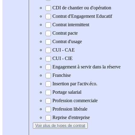
CDI de chantier ou d'opération
Contrat d'Engagement Educatif
Contrat intermittent
Contrat pacte
Contrat d'usage
CUI - CAE
CUI - CIE
Engagement à servir dans la réserve
Franchise
Insertion par l'activ.éco.
Portage salarial
Profession commerciale
Profession libérale
Reprise d'entreprise
Voir plus
de types de contrat