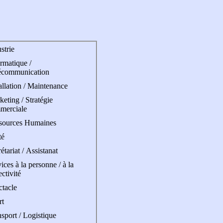
strie
rmatique /
écommunication
allation / Maintenance
eting / Stratégie
merciale
sources Humaines
té
étariat / Assistanat
ices à la personne / à la
ectivité
ctacle
rt
sport / Logistique