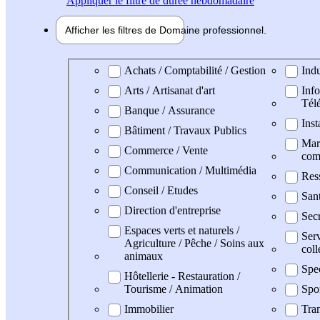
Appliquer
le filtre de durée hebdomadaire
Afficher les filtres de
Domaine pro
fessionnel
Domaine professionel
Achats / Comptabilité / Gestion
Indu
Arts / Artisanat d'art
Info
Tél
Banque / Assurance
Inst
Bâtiment / Travaux Publics
Mark
Commerce / Vente
com
Communication / Multimédia
Res
Conseil / Etudes
San
Direction d'entreprise
Secr
Espaces verts et naturels /
Serv
Agriculture / Pêche / Soins aux
coll
animaux
Spe
Hôtellerie - Restauration /
Tourisme / Animation
Spo
Immobilier
Tran