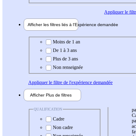
Appliquer
le fil
Afficher les filtres liés à l'
Expérience
demandée
Expérience demandée
Moins de 1 an
De 1 à 3 ans
Plus de 3 ans
Non renseignée
Appliquer
le filtre de l'expérience demandée
Afficher
Plus de
filtres
QUALIFICATION
pa
Ca
Cadre
pa
ac
Non cadre
fa
Non renseignée