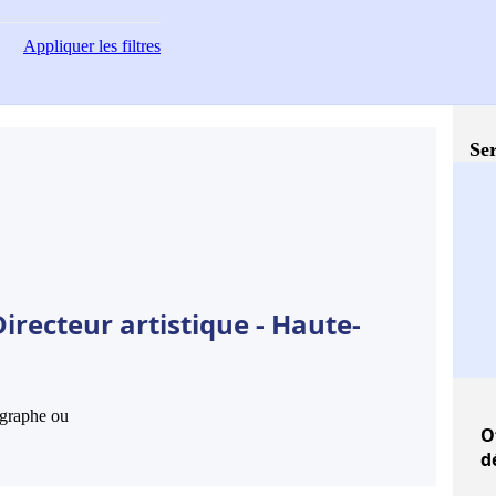
Appliquer
les filtres
Ser
irecteur artistique - Haute-
hographe ou
O
d