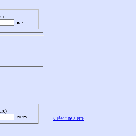
s)
mois
ure)
heures
Créer une alerte