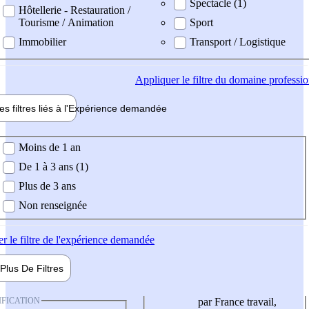
Spectacle (1)
Hôtellerie - Restauration /
Tourisme / Animation
Sport
Immobilier
Transport / Logistique
Appliquer
le filtre du domaine professi
es filtres liés à l'
Expérience
demandée
ience demandée
Moins de 1 an
De 1 à 3 ans (1)
Plus de 3 ans
Non renseignée
er
le filtre de l'expérience demandée
Plus De
Filtres
IFICATION
par France travail,