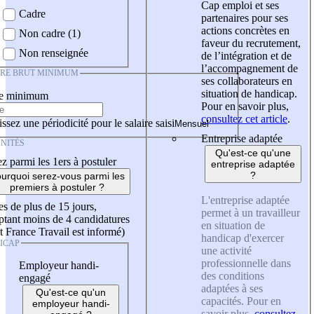
Cap emploi et ses
Cadre
partenaires pour ses
actions concrètes en
Non cadre (1)
faveur du recrutement,
Non renseignée
de l’intégration et de
l’accompagnement de
IRE BRUT MINIMUM
ses collaborateurs en
situation de handicap.
re minimum
Pour en savoir plus,
consultez cet article
.
ssez une périodicité pour le salaire saisi
Entreprise adaptée
NITÉS
Qu'est-ce qu'une
z parmi les 1ers à postuler
entreprise adaptée
?
urquoi serez-vous parmi les
premiers à postuler ?
L'entreprise adaptée
es de plus de 15 jours,
permet à un travailleur
tant moins de 4 candidatures
en situation de
t France Travail est informé)
handicap d'exercer
ICAP
une activité
professionnelle dans
Employeur handi-
des conditions
engagé
adaptées à ses
Qu'est-ce qu'un
capacités. Pour en
employeur handi-
savoir plus,
consultez