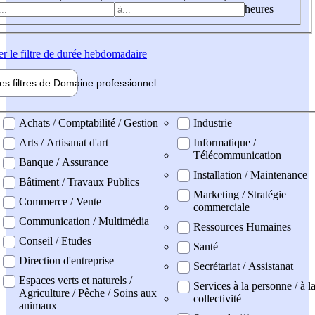
heures
er
le filtre de durée hebdomadaire
les filtres de
Domaine pro
fessionnel
ne professionel
Achats / Comptabilité / Gestion
Industrie
Arts / Artisanat d'art
Informatique /
Télécommunication
Banque / Assurance
Installation / Maintenance
Bâtiment / Travaux Publics
Marketing / Stratégie
Commerce / Vente
commerciale
Communication / Multimédia
Ressources Humaines
Conseil / Etudes
Santé
Direction d'entreprise
Secrétariat / Assistanat
Espaces verts et naturels /
Services à la personne / à l
Agriculture / Pêche / Soins aux
collectivité
animaux