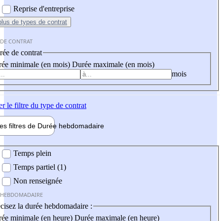
Reprise d'entreprise
plus
de types de contrat
 DE CONTRAT
ée de contrat
ée minimale (en mois)
Durée maximale (en mois)
mois
er
le filtre du type de contrat
les filtres de
Durée hebdo
madaire
 hebdomadaire
Temps plein
Temps partiel (1)
Non renseignée
 HEBDOMADAIRE
cisez la durée hebdomadaire :
ée minimale (en heure)
Durée maximale (en heure)