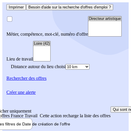
Imprimer
Besoin d'aide sur la recherche d'offres d'emploi ?
Métier, compétence, mot-clé, numéro d'offre
Lieu de travail
Distance autour du lieu choisi
Rechercher
des offres
Créer une alerte
Qui sont n
icher uniquement
 offres France Travail
Cette action recharge la liste des offres
les filtres de
Date de création
de l'offre