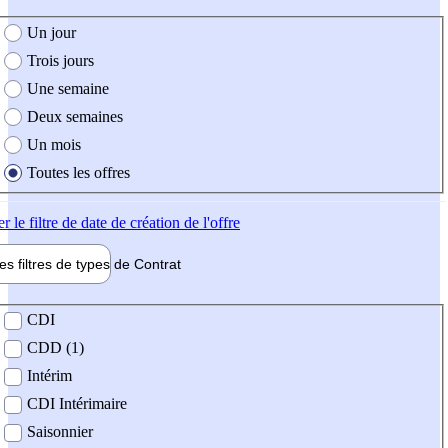
e création de l'offre
Un jour
Trois jours
Une semaine
Deux semaines
Un mois
Toutes les offres
er
le filtre de date de création de l'offre
les filtres de types de
Contrat
de contrat
CDI
CDD (1)
Intérim
CDI Intérimaire
Saisonnier