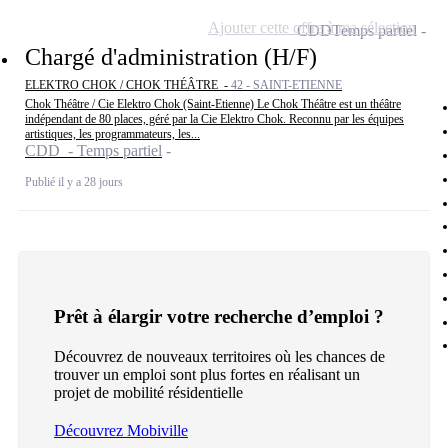
Ajouter cette offre à ma sélection
CDD
Temps partiel
Chargé d'administration (H/F)
ELEKTRO CHOK / CHOK THÉÂTRE -
42 - SAINT-ETIENNE
Chok Théâtre / Cie Elektro Chok (Saint-Etienne) Le Chok Théâtre est un théâtre
indépendant de 80 places, géré par la Cie Elektro Chok. Reconnu par les équipes
artistiques, les programmateurs, les...
CDD - Temps partiel
Publié il y a 28 jours
Prêt à élargir votre recherche d’emploi ?
Découvrez de nouveaux territoires où les chances de
trouver un emploi sont plus fortes en réalisant un
projet de mobilité résidentielle
Découvrez Mobiville