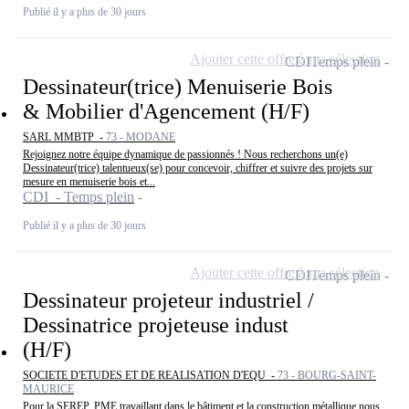
Publié il y a plus de 30 jours
Ajouter cette offre à ma sélection
CDI
Temps plein
Dessinateur(trice) Menuiserie Bois
& Mobilier d'Agencement (H/F)
SARL MMBTP -
73 - MODANE
Rejoignez notre équipe dynamique de passionnés ! Nous recherchons un(e)
Dessinateur(trice) talentueux(se) pour concevoir, chiffrer et suivre des projets sur
mesure en menuiserie bois et...
CDI - Temps plein
Publié il y a plus de 30 jours
Ajouter cette offre à ma sélection
CDI
Temps plein
Dessinateur projeteur industriel /
Dessinatrice projeteuse indust
(H/F)
SOCIETE D'ETUDES ET DE REALISATION D'EQU -
73 - BOURG-SAINT-
MAURICE
Pour la SEREP, PME travaillant dans le bâtiment et la construction métallique nous