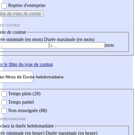
Reprise d'entreprise
plus
de types de contrat
 DE CONTRAT
ée de contrat
ée minimale (en mois)
Durée maximale (en mois)
mois
er
le filtre du type de contrat
les filtres de
Durée hebdo
madaire
 hebdomadaire
Temps plein (28)
Temps partiel
Non renseignée (88)
 HEBDOMADAIRE
cisez la durée hebdomadaire :
ée minimale (en heure)
Durée maximale (en heure)