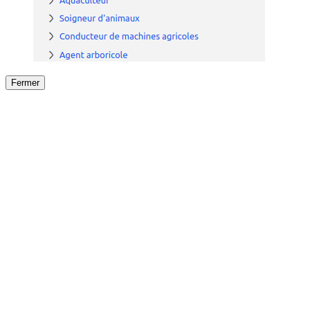
Fermer
Fermer
le détail de l'offre
/
Offre
sur
Offre précéden