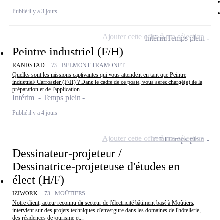
Publié il y a 3 jours
Ajouter cette offre à ma sélection
Intérim
Temps plein
Peintre industriel (F/H)
RANDSTAD -
73 - BELMONT-TRAMONET
Quelles sont les missions captivantes qui vous attendent en tant que Peintre
industriel/ Carrossier (F/H) ? Dans le cadre de ce poste, vous serez chargé(e) de la
préparation et de l'application...
Intérim - Temps plein
Publié il y a 4 jours
Ajouter cette offre à ma sélection
CDI
Temps plein
Dessinateur-projeteur /
Dessinatrice-projeteuse d'études en
élect (H/F)
IZIWORK -
73 - MOÛTIERS
Notre client, acteur reconnu du secteur de l'électricité bâtiment basé à Moûtiers,
intervient sur des projets techniques d'envergure dans les domaines de l'hôtellerie,
des résidences de tourisme et...