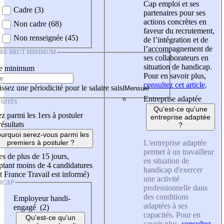
Cap emploi et ses
Cadre (3)
partenaires pour ses
actions concrètes en
Non cadre (68)
faveur du recrutement,
Non renseignée (45)
de l’intégration et de
l’accompagnement de
IRE BRUT MINIMUM
ses collaborateurs en
situation de handicap.
re minimum
Pour en savoir plus,
consultez cet article
.
ssez une périodicité pour le salaire saisi
Entreprise adaptée
NITÉS
Qu'est-ce qu'une
z parmi les 1ers à postuler
entreprise adaptée
résultats
?
urquoi serez-vous parmi les
L'entreprise adaptée
premiers à postuler ?
permet à un travailleur
es de plus de 15 jours,
en situation de
tant moins de 4 candidatures
handicap d'exercer
t France Travail est informé)
une activité
ICAP
professionnelle dans
des conditions
Employeur handi-
adaptées à ses
engagé (2)
capacités. Pour en
Qu'est-ce qu'un
savoir plus,
consultez