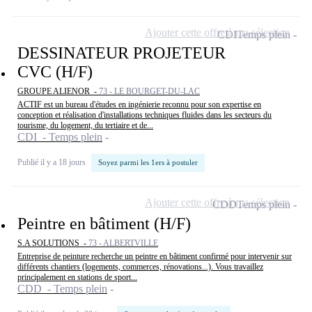
Ajouter cette offre à ma sélection
CDI
Temps plein
DESSINATEUR PROJETEUR
CVC (H/F)
GROUPE ALIENOR -
73 - LE BOURGET-DU-LAC
ACTIF est un bureau d'études en ingénierie reconnu pour son expertise en
conception et réalisation d'installations techniques fluides dans les secteurs du
tourisme, du logement, du tertiaire et de...
CDI - Temps plein
Publié il y a 18 jours
Soyez parmi les 1ers à postuler
Ajouter cette offre à ma sélection
CDD
Temps plein
Peintre en bâtiment (H/F)
S.A SOLUTIONS -
73 - ALBERTVILLE
Entreprise de peinture recherche un peintre en bâtiment confirmé pour intervenir sur
différents chantiers (logements, commerces, rénovations...). Vous travaillez
principalement en stations de sport...
CDD - Temps plein