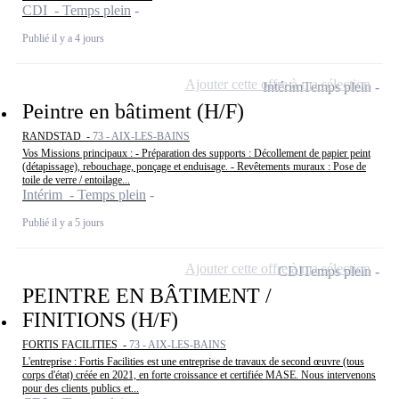
CDI - Temps plein
Publié il y a 4 jours
Ajouter cette offre à ma sélection
Intérim
Temps plein
Peintre en bâtiment (H/F)
RANDSTAD -
73 - AIX-LES-BAINS
Vos Missions principaux : - Préparation des supports : Décollement de papier peint
(détapissage), rebouchage, ponçage et enduisage. - Revêtements muraux : Pose de
toile de verre / entoilage...
Intérim - Temps plein
Publié il y a 5 jours
Ajouter cette offre à ma sélection
CDI
Temps plein
PEINTRE EN BÂTIMENT /
FINITIONS (H/F)
FORTIS FACILITIES -
73 - AIX-LES-BAINS
L'entreprise : Fortis Facilities est une entreprise de travaux de second œuvre (tous
corps d'état) créée en 2021, en forte croissance et certifiée MASE. Nous intervenons
pour des clients publics et...