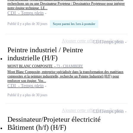
recherchons un ou une Dessinateur Projeteur / Dessinatrice Projeteuse pour intégrer
notre équipe technique. LE...
CDI - Temps plein
Publié il y a plus de 30 jours
Soyez parmi les 1ers à postuler
Ajouter cette offre à ma sélection
CDI
Temps plein
Peintre industriel / Peintre
industrielle (H/F)
MONT BLANC COMPOSITE -
73 - CHAMBERY
Mont Blanc Composite, entreprise spécialisée dans la transformation des matériaux
composites et la peinture industrielle, recherche un Peintre Industriel (H/F) pour
renforcer son équipe. Vos...
CDI - Temps plein
Publié il y a plus de 30 jours
Ajouter cette offre à ma sélection
CDI
Temps plein
Dessinateur/Projeteur électricité
Bâtiment (h/f) (H/F)