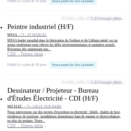
Publié il y a plus de 30 jours
Soyez parmi les 1ers à postuler
Ajouter cette offre à ma sélection
CDI
Temps plein
Peintre industriel (H/F)
MSSA -
73 - ST MARCEL
MSSA leader mondial dans la fabrication du Sodium et du Lithium métal, est un
acteur stratégique pour relever les défis environnementaux et sanitaires actuels.
Rejoignez dès maintenant une...
CDI - Temps plein
Publié il y a plus de 30 jours
Soyez parmi les 1ers à postuler
Ajouter cette offre à ma sélection
CDI
Temps plein
Dessinateur / Projeteur - Bureau
d'Études Électricité - CDI (H/F)
MD ELEC -
73 - GILLY SUR ISERE
Nous intervenons sur des projets d'exception en électricité : hôtels, chalets de luxe,
résidences de tourisme, installations domotiques haut de gamme et photovoltaïque,
en plus du tertiaire. Notre...
CDI - Temps plein