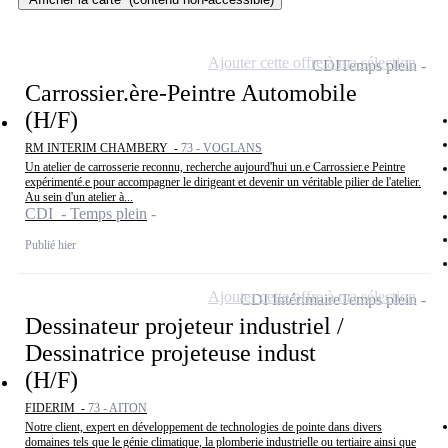
Ajouter cette offre à ma sélection
CDI
Temps plein
Carrossier.ère-Peintre Automobile
(H/F)
RM INTERIM CHAMBERY -
73 - VOGLANS
Un atelier de carrosserie reconnu, recherche aujourd'hui un.e Carrossier.e Peintre
expérimenté.e pour accompagner le dirigeant et devenir un véritable pilier de l'atelier.
Au sein d'un atelier à...
CDI - Temps plein
Publié hier
Ajouter cette offre à ma sélection
CDI Intérimaire
Temps plein
Dessinateur projeteur industriel /
Dessinatrice projeteuse indust
(H/F)
FIDERIM -
73 - AITON
Notre client, expert en développement de technologies de pointe dans divers
domaines tels que le génie climatique, la plomberie industrielle ou tertiaire ainsi que