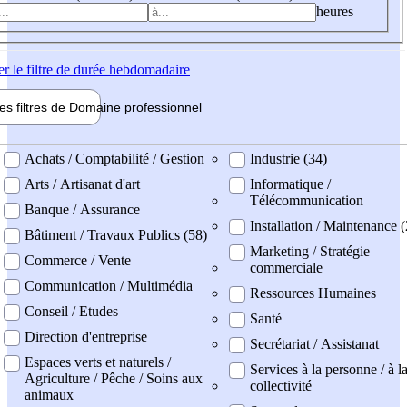
heures
er
le filtre de durée hebdomadaire
les filtres de
Domaine pro
fessionnel
ne professionel
Achats / Comptabilité / Gestion
Industrie (34)
Arts / Artisanat d'art
Informatique /
Télécommunication
Banque / Assurance
Installation / Maintenance 
Bâtiment / Travaux Publics (58)
Marketing / Stratégie
Commerce / Vente
commerciale
Communication / Multimédia
Ressources Humaines
Conseil / Etudes
Santé
Direction d'entreprise
Secrétariat / Assistanat
Espaces verts et naturels /
Services à la personne / à l
Agriculture / Pêche / Soins aux
collectivité
animaux