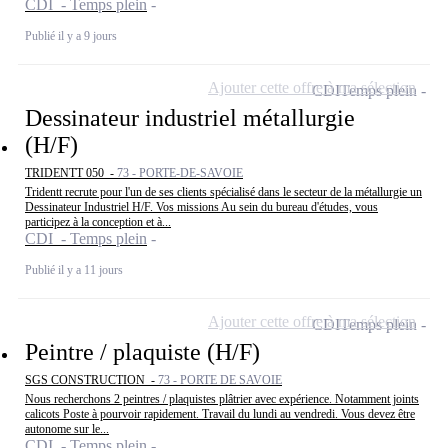
CDI - Temps plein
Publié il y a 9 jours
Ajouter cette offre à ma sélection
CDI
Temps plein
Dessinateur industriel métallurgie
(H/F)
TRIDENTT 050 -
73 - PORTE-DE-SAVOIE
Tridentt recrute pour l'un de ses clients spécialisé dans le secteur de la métallurgie un
Dessinateur Industriel H/F. Vos missions Au sein du bureau d'études, vous
participez à la conception et à...
CDI - Temps plein
Publié il y a 11 jours
Ajouter cette offre à ma sélection
CDI
Temps plein
Peintre / plaquiste (H/F)
SGS CONSTRUCTION -
73 - PORTE DE SAVOIE
Nous recherchons 2 peintres / plaquistes plâtrier avec expérience. Notamment joints
calicots Poste à pourvoir rapidement. Travail du lundi au vendredi. Vous devez être
autonome sur le...
CDI - Temps plein