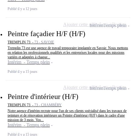
Publié il y a 12 jours
Ajouter cette offre à ma sélection
Intérim
Temps plein
Peintre façadier H/F (H/F)
TREMPLIN 73 -
73 - SAVOIE
Tremplin 73 est une agence de travail temporaire implantée en Savoie. Nous mettons
en relation les professionnels qualifiés et les entreprises locales pour des missions
variées et adaptées à chaque...
Intérim - Temps plein
Publié il y a 15 jours
Ajouter cette offre à ma sélection
Intérim
Temps plein
Peintre d'intérieur (H/F)
TREMPLIN 73 -
73 - CHAMBÉRY
Notre agence d'intérim recrute pour l'un de ses clients spécialisé dans les travaux de
peinture et de rénovation intérieure un Peintre d'intérieur (H/F) dans le cadre d'une
mission de 3 mois. Vos...
Intérim - Temps plein
Publié il y a 15 jours