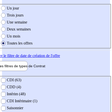
e création de l'offre
Un jour
Trois jours
Une semaine
Deux semaines
Un mois
Toutes les offres
er
le filtre de date de création de l'offre
les filtres de types de
Contrat
de contrat
CDI (63)
CDD (4)
Intérim (48)
CDI Intérimaire (1)
Saisonnier