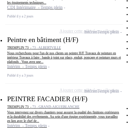
les équipements techniques...
CDI Intérimaire - Temps plein
Publié il y a 2 jours
Ajouter cette offre à ma sélection
Intérim
Temps plein
Peintre en bâtiment (H/F)
TREMPLIN 73 -
73 - ALBERTVILLE
Nous recherchons pour l'un de nos clients un peintre H/F Travaux de peinture en
intérieur Travaux à faire : bande à joint sur placo, enduit, ponçage et peinture murs et
plafonds . Vous avez une...
Intérim - Temps plein
Publié il y a 3 jours
Ajouter cette offre à ma sélection
Intérim
Temps plein
PEINTRE FACADIER (H/F)
TREMPLIN 73 -
73 - GRAND-AIGUEBLANCHE
Vous intervenez sur divers chantiers pour assurer la qualité des finitions extérieures
et la durabilité des revêtements. Au sein d'une équipe expérimentée, vous travaillez
en lien avec le chef de...
Intérim - Temps plein