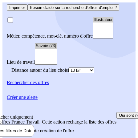
Imprimer
Besoin d'aide sur la recherche d'offres d'emploi ?
Métier, compétence, mot-clé, numéro d'offre
Lieu de travail
Distance autour du lieu choisi
Rechercher
des offres
Créer une alerte
Qui sont n
icher uniquement
 offres France Travail
Cette action recharge la liste des offres
les filtres de
Date de création
de l'offre