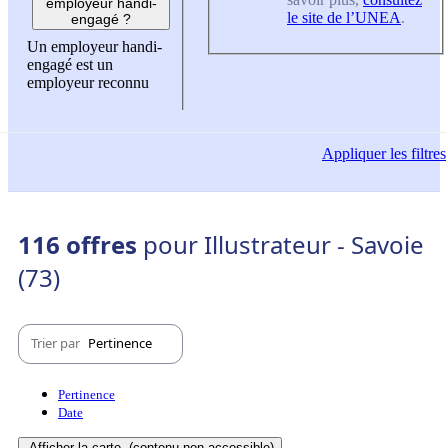
employeur handi-
le site de l’UNEA
.
engagé ?
Un employeur handi-
engagé est un
employeur reconnu
Appliquer
les filtres
116 offres
pour Illustrateur - Savoie
(73)
Trier par
Pertinence
Pertinence
Date
Afficher la carte
(contenu non-accessible)