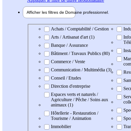
Appliquer
le filtre de durée hebdomadaire
Afficher les filtres de
Domaine pro
fessionnel
Domaine professionel
Achats / Comptabilité / Gestion
Indu
Arts / Artisanat d'art (1)
Info
Tél
Banque / Assurance
Inst
Bâtiment / Travaux Publics (80)
Mark
Commerce / Vente
com
Communication / Multimédia (3)
Res
Conseil / Etudes
San
Direction d'entreprise
Secr
Espaces verts et naturels /
Serv
Agriculture / Pêche / Soins aux
coll
animaux (1)
Spe
Hôtellerie - Restauration /
Tourisme / Animation
Spo
Immobilier
Tran