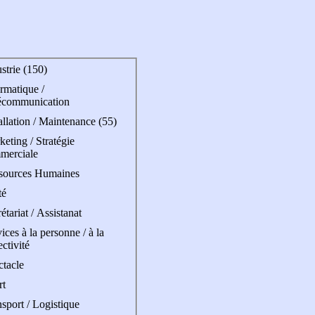
strie (150)
rmatique /
écommunication
allation / Maintenance (55)
eting / Stratégie
merciale
sources Humaines
té
étariat / Assistanat
ices à la personne / à la
ectivité
ctacle
rt
sport / Logistique