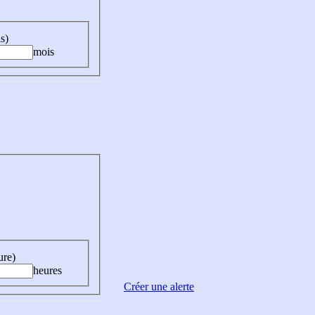
s)
mois
ure)
heures
Créer une alerte