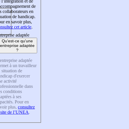
 l’intégration et de
’accompagnement de
s collaborateurs en
tuation de handicap.
ur en savoir plus,
nsultez cet article
.
treprise adaptée
Qu'est-ce qu'une
entreprise adaptée
?
entreprise adaptée
rmet à un travailleur
 situation de
ndicap d'exercer
e activité
ofessionnelle dans
s conditions
aptées à ses
pacités. Pour en
voir plus,
consultez
 site de l’UNEA
.