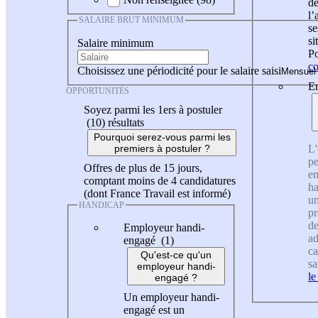
de
l
SALAIRE BRUT MINIMUM
se
si
Salaire minimum
Po
co
Choisissez une périodicité pour le salaire saisi
En
OPPORTUNITÉS
Soyez parmi les 1ers à postuler
(10)
résultats
Pourquoi serez-vous parmi les
L'
premiers à postuler ?
pe
Offres de plus de 15 jours,
en
comptant moins de 4 candidatures
ha
(dont France Travail est informé)
un
HANDICAP
pr
de
Employeur handi-
ad
engagé (1)
ca
Qu'est-ce qu'un
sa
employeur handi-
le
engagé ?
Un employeur handi-
engagé est un