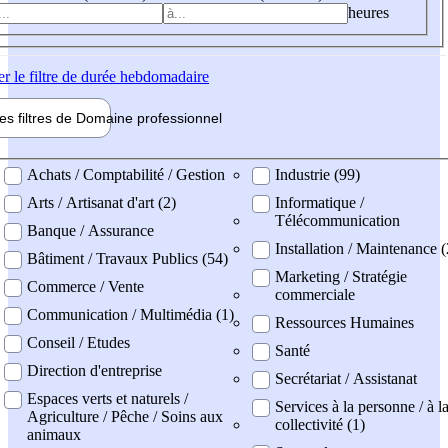
heures
er
le filtre de durée hebdomadaire
les filtres de
Domaine pro
fessionnel
ne professionel
Achats / Comptabilité / Gestion
Industrie (99)
Arts / Artisanat d'art (2)
Informatique /
Télécommunication
Banque / Assurance
Installation / Maintenance 
Bâtiment / Travaux Publics (54)
Marketing / Stratégie
Commerce / Vente
commerciale
Communication / Multimédia (1)
Ressources Humaines
Conseil / Etudes
Santé
Direction d'entreprise
Secrétariat / Assistanat
Espaces verts et naturels /
Services à la personne / à l
Agriculture / Pêche / Soins aux
collectivité (1)
animaux