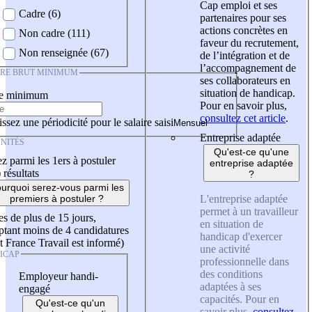
Cap emploi et ses
Cadre (6)
partenaires pour ses
actions concrètes en
Non cadre (111)
faveur du recrutement,
Non renseignée (67)
de l’intégration et de
l’accompagnement de
IRE BRUT MINIMUM
ses collaborateurs en
situation de handicap.
re minimum
Pour en savoir plus,
consultez cet article
.
ssez une périodicité pour le salaire saisi
Entreprise adaptée
NITÉS
Qu'est-ce qu'une
z parmi les 1ers à postuler
entreprise adaptée
)
résultats
?
urquoi serez-vous parmi les
L'entreprise adaptée
premiers à postuler ?
permet à un travailleur
es de plus de 15 jours,
en situation de
tant moins de 4 candidatures
handicap d'exercer
t France Travail est informé)
une activité
ICAP
professionnelle dans
des conditions
Employeur handi-
adaptées à ses
engagé
capacités. Pour en
Qu'est-ce qu'un
savoir plus,
consultez