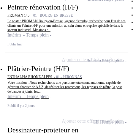
Peintre rénovation (H/F)
PROMAN 145 -
01 - BOURG-EN-BRESSE
Le poste : PROMAN Bourg-en-Bresse , agence d'emploi, recherche pour l'un de ses
clients un Peintre H/F pour une mission au sein d'une entreprise spécialisée dans le
secteur industriel. Missions :...
Intérim - Temps plein
Publié hier
Ajouter cette offre à ma sélection
Intérim
Temps plein
Plâtrier-Peintre (H/F)
ENTHALPIA RHONE ALPES -
01 - PÉRONNAS
Votre mission : Nous recherchons une personne totalement autonome, capable de
gérer un chantier de A à Z, de réaliser les protections, les reprises de plâtre, la pose
de bandes à joints, les...
Intérim - Temps plein
Publié il y a 2 jours
Ajouter cette offre à ma sélection
CDI
Temps plein
Dessinateur-projeteur en