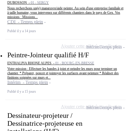
DUBOSSON -
01 - SERGY
Nous recherchons un(e) manœuvre/aide peintre. Au sein d'une entreprise familiale et
à taille humaine, vous intervenez sur différents chantiers dans le pays de Gex. Vos
missions : Missions...
CDI - Temps plein
Publié il y a 14 jours
Ajouter cette offre à ma sélection
Intérim
Temps plein
Peintre-Jointeur qualifié H/F
ENTHALPIA RHONE ALPES -
01 - BOURG-EN-BRESSE
Votre mission : Effectuer les bandes à joint et peindre les murs pour terminer un
chantier. * Préparer, poncer et jointoyer les surfaces avant peinture * Réaliser des
finitions soignées sur murs et...
Intérim - Temps plein
Publié il y a 15 jours
Ajouter cette offre à ma sélection
Intérim
Temps plein
Dessinateur-projeteur /
Dessinatrice-projeteuse en