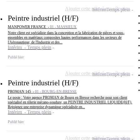
Ajouter cette offre à ma sélection
Intérim
Temps plein
Peintre industriel (H/F)
MANPOWER FRANCE -
01 - MASSIEUX
Notre client est spécialiste dans la conception et la fabrication de pièces et sous-
ensembles en matériaux composites hautes performances dans les secteurs de
l'Aéronautique, de l'Industrie et des...
Intérim - Temps plein
Publié hier
Ajouter cette offre à ma sélection
Intérim
Temps plein
Peintre industriel (H/F)
PROMAN 145 -
01 - BOURG-EN-BRESSE
Le poste : Votre agence PROMAN de Bourg en Bresse recherche pour son client
spécialisé en tôlerie mécano-soudure, un PEINTRE INDUSTRIEL LIQUIDE(H/F).
Rejoignez une entreprise dynamique spécialisée en...
Intérim - Temps plein
Publié hier
Ajouter cette offre à ma sélection
Intérim
Temps plein