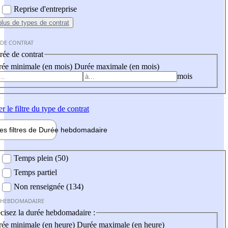
Reprise d'entreprise
plus
de types de contrat
 DE CONTRAT
ée de contrat
ée minimale (en mois)
Durée maximale (en mois)
mois
er
le filtre du type de contrat
les filtres de
Durée hebdo
madaire
 hebdomadaire
Temps plein (50)
Temps partiel
Non renseignée (134)
 HEBDOMADAIRE
cisez la durée hebdomadaire :
ée minimale (en heure)
Durée maximale (en heure)