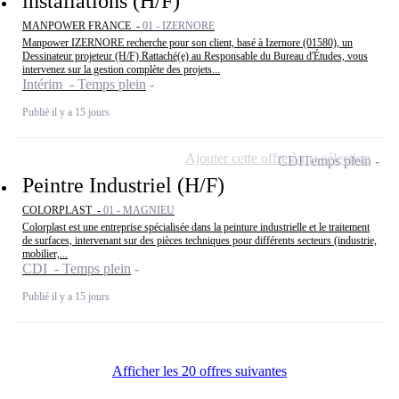
installations (H/F)
MANPOWER FRANCE -
01 - IZERNORE
Manpower IZERNORE recherche pour son client, basé à Izernore (01580), un
Dessinateur projeteur (H/F) Rattaché(e) au Responsable du Bureau d'Études, vous
intervenez sur la gestion complète des projets...
Intérim - Temps plein
Publié il y a 15 jours
Ajouter cette offre à ma sélection
CDI
Temps plein
Peintre Industriel (H/F)
COLORPLAST -
01 - MAGNIEU
Colorplast est une entreprise spécialisée dans la peinture industrielle et le traitement
de surfaces, intervenant sur des pièces techniques pour différents secteurs (industrie,
mobilier,...
CDI - Temps plein
Publié il y a 15 jours
Afficher les 20 offres suivantes