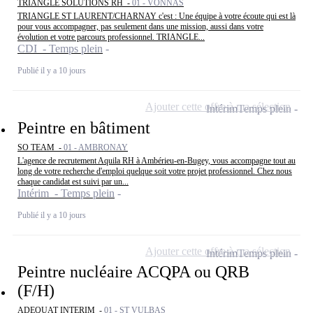
TRIANGLE SOLUTIONS RH -
01 - VONNAS
TRIANGLE ST LAURENT/CHARNAY c'est : Une équipe à votre écoute qui est là
pour vous accompagner, pas seulement dans une mission, aussi dans votre
évolution et votre parcours professionnel. TRIANGLE...
CDI - Temps plein
Publié il y a 10 jours
Ajouter cette offre à ma sélection
Intérim
Temps plein
Peintre en bâtiment
SO TEAM -
01 - AMBRONAY
L'agence de recrutement Aquila RH à Ambérieu-en-Bugey, vous accompagne tout au
long de votre recherche d'emploi quelque soit votre projet professionnel. Chez nous
chaque candidat est suivi par un...
Intérim - Temps plein
Publié il y a 10 jours
Ajouter cette offre à ma sélection
Intérim
Temps plein
Peintre nucléaire ACQPA ou QRB
(F/H)
ADEQUAT INTERIM -
01 - ST VULBAS