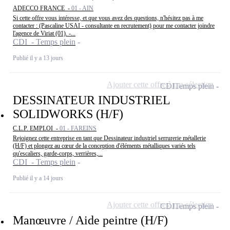
ADECCO FRANCE -
01 - AIN
Si cette offre vous intéresse, et que vous avez des questions, n'hésitez pas à me
contacter : (Pascaline USAI - consultante en recrutement) pour me contacter joindre
l'agence de Viriat (01). -...
CDI - Temps plein
Publié il y a 13 jours
Ajouter cette offre à ma sélection
CDI
Temps plein
DESSINATEUR INDUSTRIEL
SOLIDWORKS (H/F)
C.L.P. EMPLOI -
01 - FAREINS
Rejoignez cette entreprise en tant que Dessinateur industriel serrurerie métallerie
(H/F) et plongez au cœur de la conception d'éléments métalliques variés tels
qu'escaliers, garde-corps, verrières,...
CDI - Temps plein
Publié il y a 14 jours
Ajouter cette offre à ma sélection
CDI
Temps plein
Manœuvre / Aide peintre (H/F)