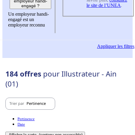
employeur handi-
le site de l’UNEA
.
engagé ?
Un employeur handi-
engagé est un
employeur reconnu
Appliquer
les filtres
184 offres
pour Illustrateur - Ain
(01)
Trier par
Pertinence
Pertinence
Date
Afficher la carte
(contenu non-accessible)