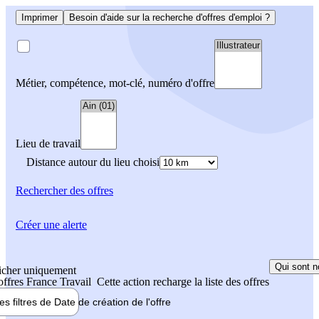
Imprimer
Besoin d'aide sur la recherche d'offres d'emploi ?
Métier, compétence, mot-clé, numéro d'offre
Lieu de travail
Distance autour du lieu choisi
Rechercher
des offres
Créer une alerte
Qui sont n
icher uniquement
 offres France Travail
Cette action recharge la liste des offres
les filtres de
Date de création
de l'offre