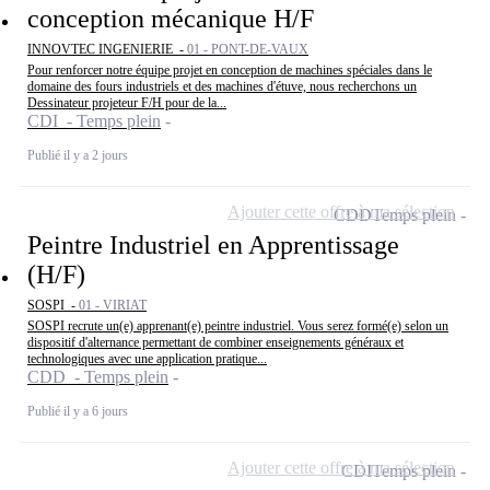
conception mécanique H/F
INNOVTEC INGENIERIE -
01 - PONT-DE-VAUX
Pour renforcer notre équipe projet en conception de machines spéciales dans le
domaine des fours industriels et des machines d'étuve, nous recherchons un
Dessinateur projeteur F/H pour de la...
CDI - Temps plein
Publié il y a 2 jours
Ajouter cette offre à ma sélection
CDD
Temps plein
Peintre Industriel en Apprentissage
(H/F)
SOSPI -
01 - VIRIAT
SOSPI recrute un(e) apprenant(e) peintre industriel. Vous serez formé(e) selon un
dispositif d'alternance permettant de combiner enseignements généraux et
technologiques avec une application pratique...
CDD - Temps plein
Publié il y a 6 jours
Ajouter cette offre à ma sélection
CDI
Temps plein