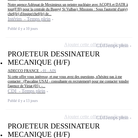
Notre agence Adéquat de Meximieux un peintre nucléaire avec ACQPA et DATR à
jour(F/H) pour la centrale du Bugey( St Vulbas). Missions : Sous l'autorité d'un(e)
chef(fe) d'équipe/chef(fe) de...
Intérim - Temps plein
Publié il y a 10 jours
Ajouter cette offre à ma sélection
CDI
Temps plein
PROJETEUR DESSINATEUR
MECANIQUE (H/F)
ADECCO FRANCE -
01 - AIN
Si cette offre vous intéresse, et que vous avez des questions, n'hésitez pas à me
contacter : (Pascaline USAI - consultante en recrutement) pour me contacter joindre
l'agence de Viriat (01). -...
CDI - Temps plein
Publié il y a 13 jours
Ajouter cette offre à ma sélection
CDI
Temps plein
PROJETEUR DESSINATEUR
MECANIQUE (H/F)