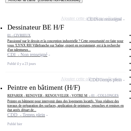
Ajouter cette offre à ma sélection
CDI
Non renseigné
Dessinateur BE H/F
01 - CIVRIEUX
Passionné par le dessin et la conception industrielle ? Cette opportunité est faite pour
vous !LYNX RH Villefranche sur Saône, expert en recrutement, est à la recherche
d'un talentueux...
CDI - Non renseigné
Publié il y a 23 jours
Ajouter cette offre à ma sélection
CDD
Temps plein
Peintre en bâtiment (H/F)
REPARER - RENOVER - RENOUVELER - VOTRE M -
01 - COLLONGES
Peintre en bâtiment pour intervenir dans des logements locatifs. Vous réalisez des
travaux de préparation des surfaces, application de peintures, retouches et remises en
état après départ de...
CDD - Temps plein
Publié hier