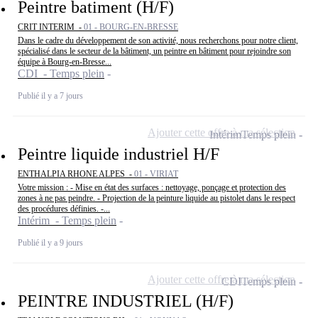
Peintre batiment (H/F)
CRIT INTERIM -
01 - BOURG-EN-BRESSE
Dans le cadre du développement de son activité, nous recherchons pour notre client,
spécialisé dans le secteur de la bâtiment, un peintre en bâtiment pour rejoindre son
équipe à Bourg-en-Bresse...
CDI - Temps plein
Publié il y a 7 jours
Ajouter cette offre à ma sélection
Intérim
Temps plein
Peintre liquide industriel H/F
ENTHALPIA RHONE ALPES -
01 - VIRIAT
Votre mission : - Mise en état des surfaces : nettoyage, ponçage et protection des
zones à ne pas peindre. - Projection de la peinture liquide au pistolet dans le respect
des procédures définies. -...
Intérim - Temps plein
Publié il y a 9 jours
Ajouter cette offre à ma sélection
CDI
Temps plein
PEINTRE INDUSTRIEL (H/F)