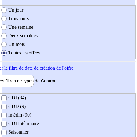
e création de l'offre
Un jour
Trois jours
Une semaine
Deux semaines
Un mois
Toutes les offres
er
le filtre de date de création de l'offre
les filtres de types de
Contrat
de contrat
CDI (84)
CDD (9)
Intérim (90)
CDI Intérimaire
Saisonnier