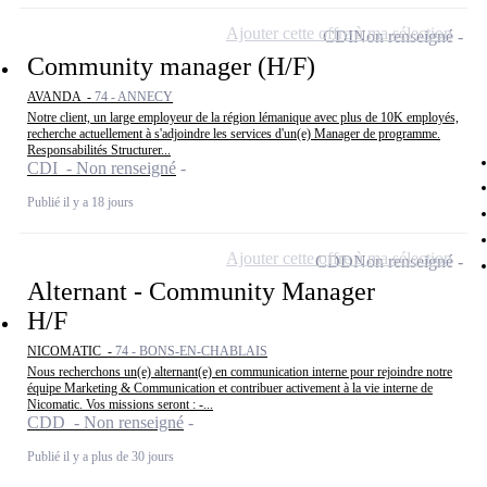
Ajouter cette offre à ma sélection
CDI
Non renseigné
Community manager (H/F)
AVANDA -
74 - ANNECY
Notre client, un large employeur de la région lémanique avec plus de 10K employés,
recherche actuellement à s'adjoindre les services d'un(e) Manager de programme.
Responsabilités Structurer...
CDI - Non renseigné
Publié il y a 18 jours
Ajouter cette offre à ma sélection
CDD
Non renseigné
Alternant - Community Manager
H/F
NICOMATIC -
74 - BONS-EN-CHABLAIS
Nous recherchons un(e) alternant(e) en communication interne pour rejoindre notre
équipe Marketing & Communication et contribuer activement à la vie interne de
Nicomatic. Vos missions seront : -...
CDD - Non renseigné
Publié il y a plus de 30 jours