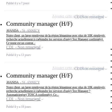
Publié il y a 7 jours
Ajouter cette offre à ma sélection
CDI
Non renseigné
Community manager (H/F)
AVANDA -
74 - ANNECY
Notre client, un large employeur de la région lémanique avec plus de 10K employés,
recherche actuellement à s'adjoindre les services d'un(e) Test Manager confirmé(e).
Ce poste est un contrat...
CDI - Non renseigné
Publié il y a 13 jours
Ajouter cette offre à ma sélection
CDI
Non renseigné
Community manager (H/F)
AVANDA -
74 - ANNECY
Notre client, un large employeur de la région lémanique avec plus de 10K employés,
recherche actuellement à s'adjoindre les services d'un(e) Test Manager ?
Automaticien(ne) TOSCA confirmé(e). Ce...
CDI - Non renseigné
Publié il y a 18 jours