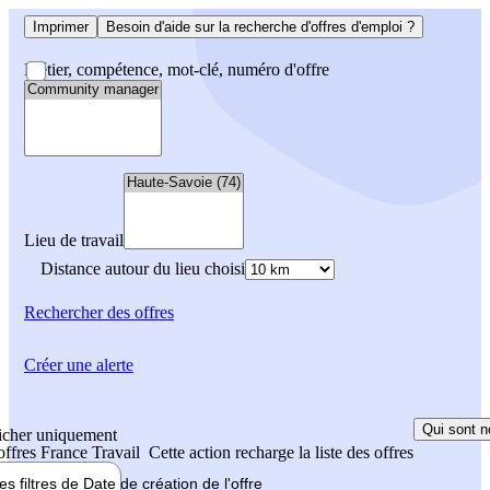
Imprimer
Besoin d'aide sur la recherche d'offres d'emploi ?
Métier, compétence, mot-clé, numéro d'offre
Lieu de travail
Distance autour du lieu choisi
Rechercher
des offres
Créer une alerte
Qui sont n
icher uniquement
 offres France Travail
Cette action recharge la liste des offres
les filtres de
Date de création
de l'offre