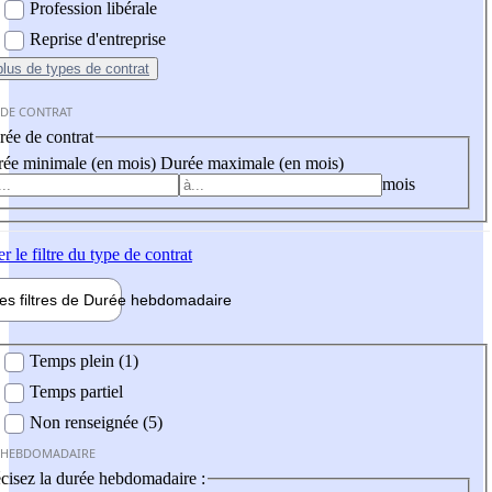
Profession libérale
Reprise d'entreprise
plus
de types de contrat
 DE CONTRAT
ée de contrat
ée minimale (en mois)
Durée maximale (en mois)
mois
er
le filtre du type de contrat
les filtres de
Durée hebdo
madaire
 hebdomadaire
Temps plein (1)
Temps partiel
Non renseignée (5)
 HEBDOMADAIRE
cisez la durée hebdomadaire :