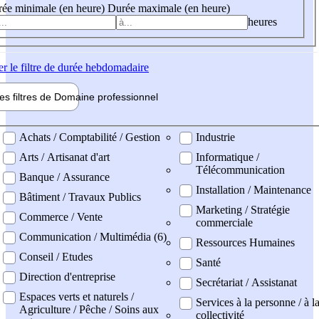
ée minimale (en heure)
Durée maximale (en heure)
heures
er
le filtre de durée hebdomadaire
les filtres de
Domaine pro
fessionnel
ne professionel
Achats / Comptabilité / Gestion
Industrie
Arts / Artisanat d'art
Informatique /
Télécommunication
Banque / Assurance
Installation / Maintenance
Bâtiment / Travaux Publics
Marketing / Stratégie
Commerce / Vente
commerciale
Communication / Multimédia (6)
Ressources Humaines
Conseil / Etudes
Santé
Direction d'entreprise
Secrétariat / Assistanat
Espaces verts et naturels /
Services à la personne / à l
Agriculture / Pêche / Soins aux
collectivité