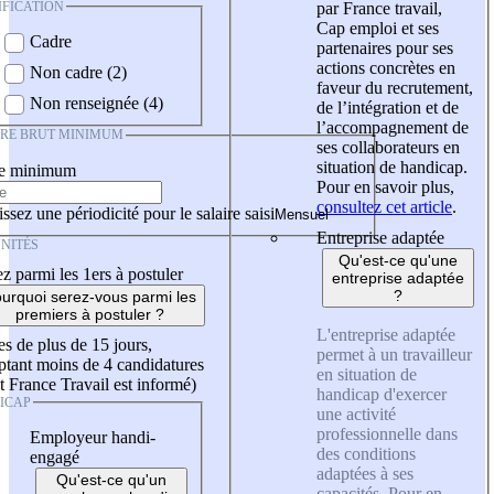
IFICATION
par France travail,
Cap emploi et ses
Cadre
partenaires pour ses
actions concrètes en
Non cadre (2)
faveur du recrutement,
Non renseignée (4)
de l’intégration et de
l’accompagnement de
IRE BRUT MINIMUM
ses collaborateurs en
situation de handicap.
re minimum
Pour en savoir plus,
consultez cet article
.
ssez une périodicité pour le salaire saisi
Entreprise adaptée
NITÉS
Qu'est-ce qu'une
z parmi les 1ers à postuler
entreprise adaptée
?
urquoi serez-vous parmi les
premiers à postuler ?
L'entreprise adaptée
es de plus de 15 jours,
permet à un travailleur
tant moins de 4 candidatures
en situation de
t France Travail est informé)
handicap d'exercer
ICAP
une activité
professionnelle dans
Employeur handi-
des conditions
engagé
adaptées à ses
Qu'est-ce qu'un
capacités. Pour en