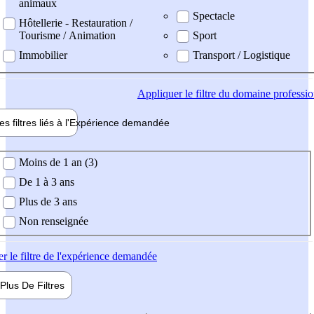
animaux
Spectacle
Hôtellerie - Restauration /
Tourisme / Animation
Sport
Immobilier
Transport / Logistique
Appliquer
le filtre du domaine professi
es filtres liés à l'
Expérience
demandée
ience demandée
Moins de 1 an (3)
De 1 à 3 ans
Plus de 3 ans
Non renseignée
er
le filtre de l'expérience demandée
Plus De
Filtres