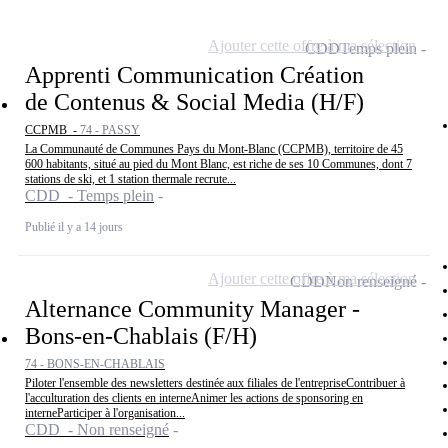
Ajouter cette offre à ma sélection
CDD
Temps plein
Apprenti Communication Création
de Contenus & Social Media (H/F)
CCPMB -
74 - PASSY
La Communauté de Communes Pays du Mont-Blanc (CCPMB), territoire de 45
600 habitants, situé au pied du Mont Blanc, est riche de ses 10 Communes, dont 7
stations de ski, et 1 station thermale recrute...
CDD - Temps plein
Publié il y a 14 jours
Ajouter cette offre à ma sélection
CDD
Non renseigné
Alternance Community Manager -
Bons-en-Chablais (F/H)
74 - BONS-EN-CHABLAIS
Piloter l'ensemble des newsletters destinée aux filiales de l'entrepriseContribuer à
l'acculturation des clients en interneAnimer les actions de sponsoring en
interneParticiper à l'organisation...
CDD - Non renseigné