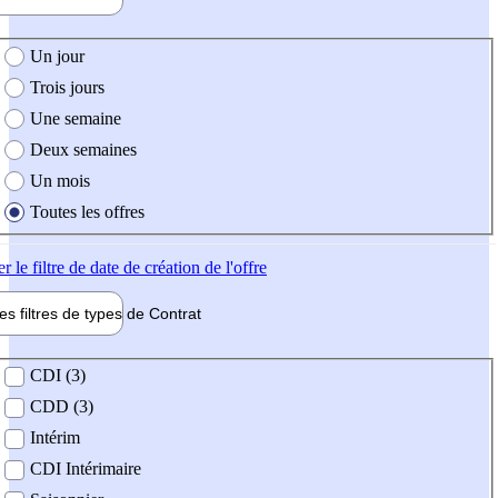
e création de l'offre
Un jour
Trois jours
Une semaine
Deux semaines
Un mois
Toutes les offres
er
le filtre de date de création de l'offre
les filtres de types de
Contrat
de contrat
CDI (3)
CDD (3)
Intérim
CDI Intérimaire