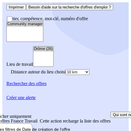
Imprimer
Besoin d'aide sur la recherche d'offres d'emploi ?
Métier, compétence, mot-clé, numéro d'offre
Lieu de travail
Distance autour du lieu choisi
Rechercher
des offres
Créer une alerte
Qui sont n
icher uniquement
 offres France Travail
Cette action recharge la liste des offres
les filtres de
Date de création
de l'offre