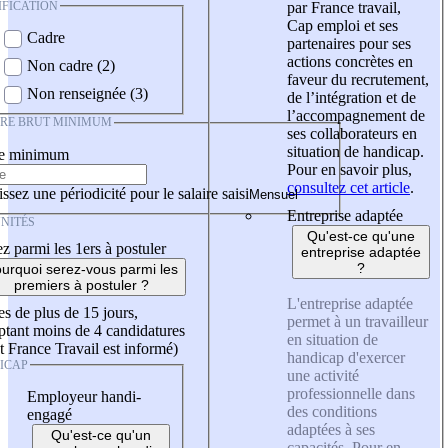
IFICATION
par France travail,
Cap emploi et ses
Cadre
partenaires pour ses
actions concrètes en
Non cadre (2)
faveur du recrutement,
Non renseignée (3)
de l’intégration et de
l’accompagnement de
IRE BRUT MINIMUM
ses collaborateurs en
situation de handicap.
re minimum
Pour en savoir plus,
consultez cet article
.
ssez une périodicité pour le salaire saisi
Entreprise adaptée
NITÉS
Qu'est-ce qu'une
z parmi les 1ers à postuler
entreprise adaptée
?
urquoi serez-vous parmi les
premiers à postuler ?
L'entreprise adaptée
es de plus de 15 jours,
permet à un travailleur
tant moins de 4 candidatures
en situation de
t France Travail est informé)
handicap d'exercer
ICAP
une activité
professionnelle dans
Employeur handi-
des conditions
engagé
adaptées à ses
Qu'est-ce qu'un
capacités. Pour en