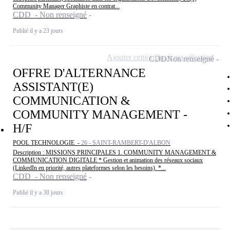
Community Manager Graphiste en contrat...
CDD - Non renseigné
Publié il y a 23 jours
Ajouter cette offre à ma sélection
CDD
Non renseigné
OFFRE D'ALTERNANCE
ASSISTANT(E)
COMMUNICATION &
COMMUNITY MANAGEMENT -
H/F
POOL TECHNOLOGIE -
26 - SAINT-RAMBERT-D'ALBON
Description : MISSIONS PRINCIPALES 1. COMMUNITY MANAGEMENT &
COMMUNICATION DIGITALE * Gestion et animation des réseaux sociaux
(LinkedIn en priorité, autres plateformes selon les besoins). *...
CDD - Non renseigné
Publié il y a 30 jours