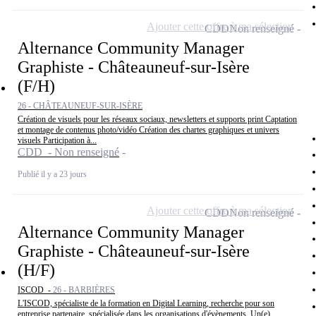
Ajouter cette offre à ma sélection
CDD
Non renseigné
Alternance Community Manager
Graphiste - Châteauneuf-sur-Isère
(F/H)
26 - CHÂTEAUNEUF-SUR-ISÈRE
Création de visuels pour les réseaux sociaux, newsletters et supports print Captation
et montage de contenus photo/vidéo Création des chartes graphiques et univers
visuels Participation à...
CDD - Non renseigné
Publié il y a 23 jours
Ajouter cette offre à ma sélection
CDD
Non renseigné
Alternance Community Manager
Graphiste - Châteauneuf-sur-Isère
(H/F)
ISCOD -
26 - BARBIÈRES
L'ISCOD, spécialiste de la formation en Digital Learning, recherche pour son
entreprise partenaire, spécialisée dans les organisations d'évènements, Un(e)