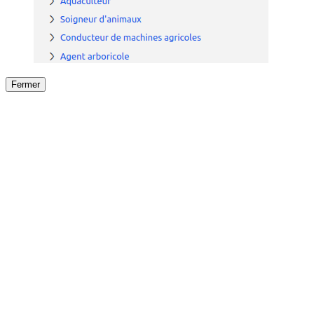
Fermer
Fermer
le détail de l'offre
/
Offre
sur
Offre précéden