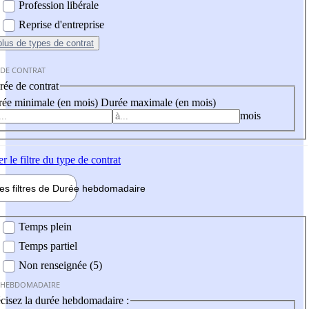
Profession libérale
Reprise d'entreprise
plus
de types de contrat
 DE CONTRAT
ée de contrat
ée minimale (en mois)
Durée maximale (en mois)
mois
er
le filtre du type de contrat
les filtres de
Durée hebdo
madaire
 hebdomadaire
Temps plein
Temps partiel
Non renseignée (5)
 HEBDOMADAIRE
cisez la durée hebdomadaire :