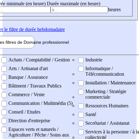
ée minimale (en heure)
Durée maximale (en heure)
heures
er
le filtre de durée hebdomadaire
les filtres de
Domaine pro
fessionnel
ne professionel
Achats / Comptabilité / Gestion
Industrie
Arts / Artisanat d'art
Informatique /
Télécommunication
Banque / Assurance
Installation / Maintenance
Bâtiment / Travaux Publics
Marketing / Stratégie
Commerce / Vente
commerciale
Communication / Multimédia (5)
Ressources Humaines
Conseil / Etudes
Santé
Direction d'entreprise
Secrétariat / Assistanat
Espaces verts et naturels /
Services à la personne / à l
Agriculture / Pêche / Soins aux
collectivité