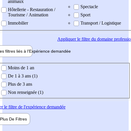
animaux
Spectacle
Hôtellerie - Restauration /
Tourisme / Animation
Sport
Immobilier
Transport / Logistique
Appliquer
le filtre du domaine professi
es filtres liés à l'
Expérience
demandée
ience demandée
Moins de 1 an
De 1 à 3 ans (1)
Plus de 3 ans
Non renseignée (1)
er
le filtre de l'expérience demandée
Plus De
Filtres