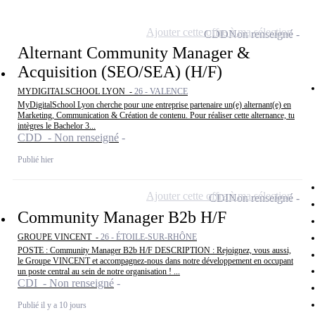
Ajouter cette offre à ma sélection
CDD
Non renseigné
Alternant Community Manager &
Acquisition (SEO/SEA) (H/F)
MYDIGITALSCHOOL LYON -
26 - VALENCE
MyDigitalSchool Lyon cherche pour une entreprise partenaire un(e) alternant(e) en
Marketing, Communication & Création de contenu. Pour réaliser cette alternance, tu
intègres le Bachelor 3...
CDD - Non renseigné
Publié hier
Ajouter cette offre à ma sélection
CDI
Non renseigné
Community Manager B2b H/F
GROUPE VINCENT -
26 - ÉTOILE-SUR-RHÔNE
POSTE : Community Manager B2b H/F DESCRIPTION : Rejoignez, vous aussi,
le Groupe VINCENT et accompagnez-nous dans notre développement en occupant
un poste central au sein de notre organisation ! ...
CDI - Non renseigné
Publié il y a 10 jours