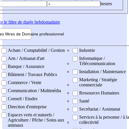
heures
er
le filtre de durée hebdomadaire
les filtres de
Domaine pro
fessionnel
ne professionel
Achats / Comptabilité / Gestion
Industrie
Arts / Artisanat d'art
Informatique /
Télécommunication
Banque / Assurance
Installation / Maintenance
Bâtiment / Travaux Publics
Marketing / Stratégie
Commerce / Vente
commerciale
Communication / Multimédia
Ressources Humaines
Conseil / Etudes
Santé
Direction d'entreprise
Secrétariat / Assistanat
Espaces verts et naturels /
Services à la personne / à l
Agriculture / Pêche / Soins aux
collectivité
animaux