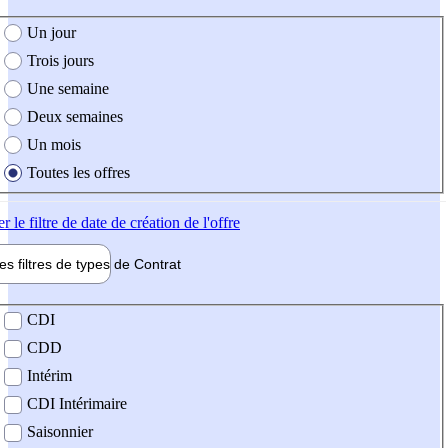
e création de l'offre
Un jour
Trois jours
Une semaine
Deux semaines
Un mois
Toutes les offres
er
le filtre de date de création de l'offre
les filtres de types de
Contrat
de contrat
CDI
CDD
Intérim
CDI Intérimaire
Saisonnier