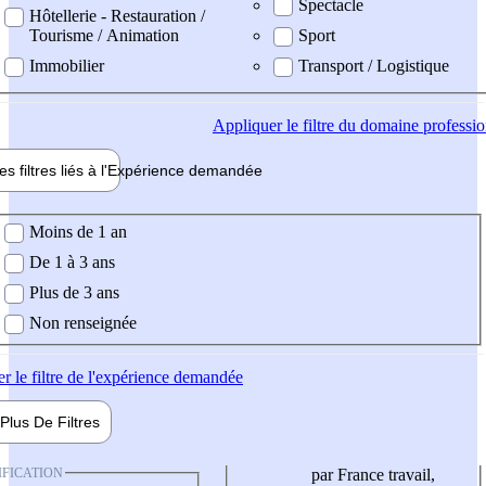
Spectacle
Hôtellerie - Restauration /
Tourisme / Animation
Sport
Immobilier
Transport / Logistique
Appliquer
le filtre du domaine professi
es filtres liés à l'
Expérience
demandée
ience demandée
Moins de 1 an
De 1 à 3 ans
Plus de 3 ans
Non renseignée
er
le filtre de l'expérience demandée
Plus De
Filtres
IFICATION
par France travail,