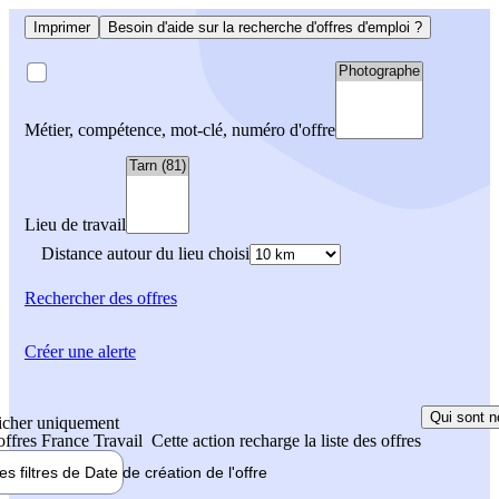
Imprimer
Besoin d'aide sur la recherche d'offres d'emploi ?
Métier, compétence, mot-clé, numéro d'offre
Lieu de travail
Distance autour du lieu choisi
Rechercher
des offres
Créer une alerte
Qui sont n
icher uniquement
 offres France Travail
Cette action recharge la liste des offres
les filtres de
Date de création
de l'offre