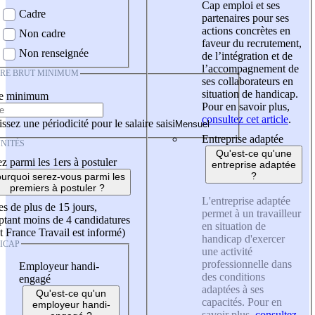
Cap emploi et ses
Cadre
partenaires pour ses
actions concrètes en
Non cadre
faveur du recrutement,
Non renseignée
de l’intégration et de
l’accompagnement de
IRE BRUT MINIMUM
ses collaborateurs en
situation de handicap.
re minimum
Pour en savoir plus,
consultez cet article
.
ssez une périodicité pour le salaire saisi
Entreprise adaptée
NITÉS
Qu'est-ce qu'une
z parmi les 1ers à postuler
entreprise adaptée
?
urquoi serez-vous parmi les
premiers à postuler ?
L'entreprise adaptée
es de plus de 15 jours,
permet à un travailleur
tant moins de 4 candidatures
en situation de
t France Travail est informé)
handicap d'exercer
ICAP
une activité
professionnelle dans
Employeur handi-
des conditions
engagé
adaptées à ses
Qu'est-ce qu'un
capacités. Pour en
employeur handi-
savoir plus,
consultez