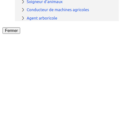
Fermer
Fermer
le détail de l'offre
/
Offre
sur
Offre précéden