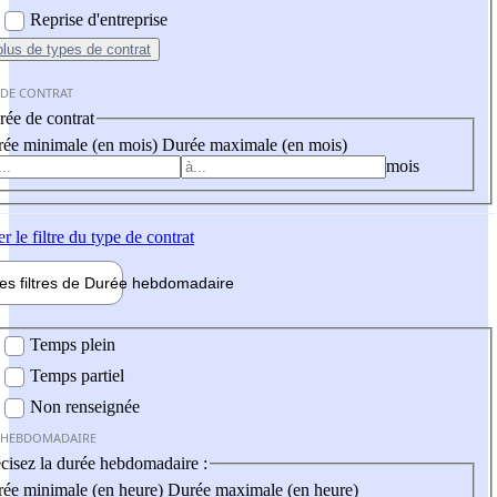
Reprise d'entreprise
plus
de types de contrat
 DE CONTRAT
ée de contrat
ée minimale (en mois)
Durée maximale (en mois)
mois
er
le filtre du type de contrat
les filtres de
Durée hebdo
madaire
 hebdomadaire
Temps plein
Temps partiel
Non renseignée
 HEBDOMADAIRE
cisez la durée hebdomadaire :
ée minimale (en heure)
Durée maximale (en heure)