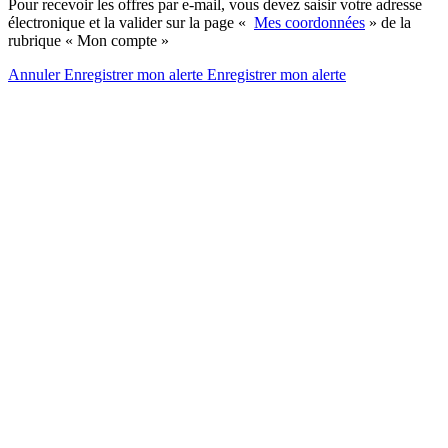
Pour recevoir les offres par e-mail, vous devez saisir votre adresse
électronique et la valider sur la page «
Mes coordonnées
» de la
rubrique « Mon compte »
Annuler
Enregistrer mon alerte
Enregistrer
mon alerte