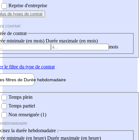
Reprise d'entreprise
plus
de types de contrat
 DE CONTRAT
ée de contrat
ée minimale (en mois)
Durée maximale (en mois)
mois
er
le filtre du type de contrat
les filtres de
Durée hebdo
madaire
 hebdomadaire
Temps plein
Temps partiel
Non renseignée (1)
 HEBDOMADAIRE
cisez la durée hebdomadaire :
ée minimale (en heure)
Durée maximale (en heure)