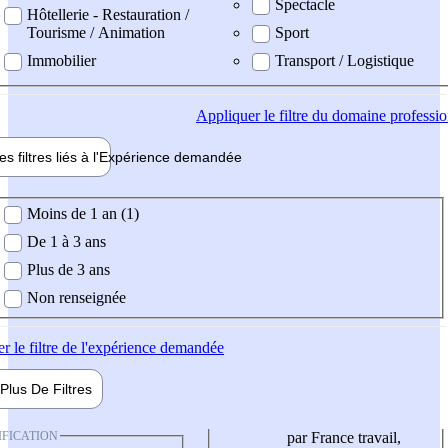
Spectacle
Hôtellerie - Restauration /
Tourisme / Animation
Sport
Immobilier
Transport / Logistique
Appliquer
le filtre du domaine professi
es filtres liés à l'
Expérience
demandée
ience demandée
Moins de 1 an (1)
De 1 à 3 ans
Plus de 3 ans
Non renseignée
er
le filtre de l'expérience demandée
Plus De
Filtres
IFICATION
par France travail,